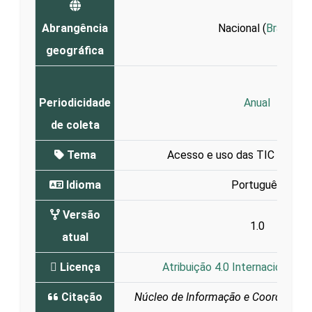
Abrangência
Nacional (
Brasil
)
geográfica
Periodicidade
Anual
de coleta
Tema
Acesso e uso das TIC nos dom
Idioma
Português
Versão
1.0
atual
Licença
Atribuição 4.0 Internacional (C
Citação
Núcleo de Informação e Coordenaçã