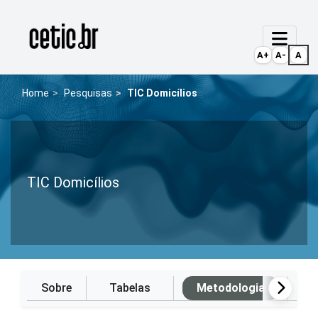
Ir para o conteúdo
Página inicial
A+
A-
A
Home
Pesquisas
TIC Domicílios
TIC Domicílios
Sobre
Tabelas
Metodologia
P