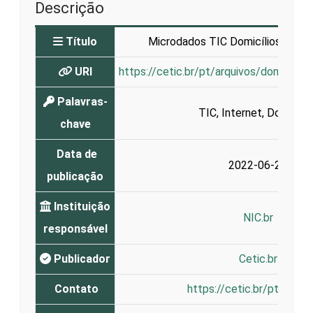
Descrição
Título
Microdados TIC Domicílios 2021 -
URI
https://cetic.br/pt/arquivos/domicilios
Palavras-
TIC
,
Internet
,
Domicílio
chave
Data de
2022-06-21
publicação
Instituição
NIC.br
responsável
Publicador
Cetic.br
Contato
https://cetic.br/pt/cont