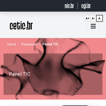
Ir para o conteúdo
A+
A-
A
Página inicial
Home
Pesquisas
Painel TIC
Painel TIC