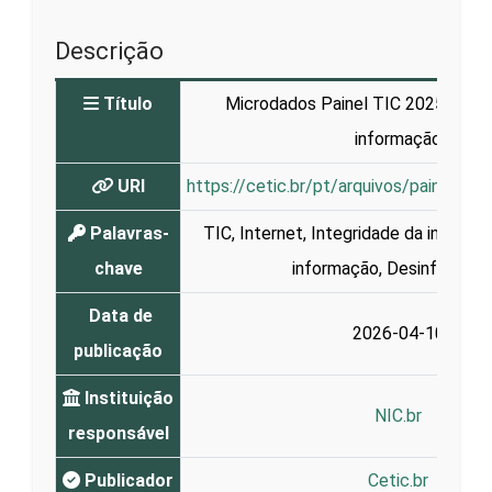
Descrição
Título
Microdados Painel TIC 2025 - Inte
informação
URI
https://cetic.br/pt/arquivos/painel/pai
Palavras-
TIC
,
Internet
,
Integridade da informa
chave
informação
,
Desinformaç
Data de
2026-04-10
publicação
Instituição
NIC.br
responsável
Publicador
Cetic.br