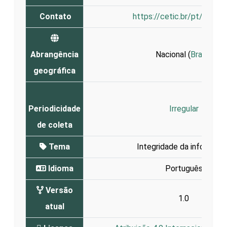
Contato
https://cetic.br/pt/conta
Abrangência
Nacional (
Brasil
)
geográfica
Periodicidade
Irregular
de coleta
Tema
Integridade da informaçã
Idioma
Português
Versão
1.0
atual