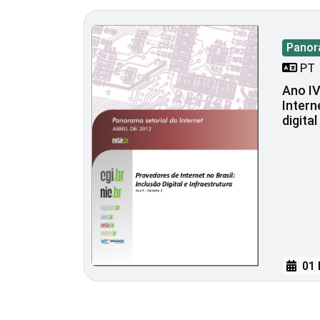
Panor
PT
Ano IV
Intern
digita
01 