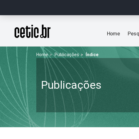
Ir para o conteúdo
Página inicial
Home
Pesq
Home
Publicações
Índice
Publicações