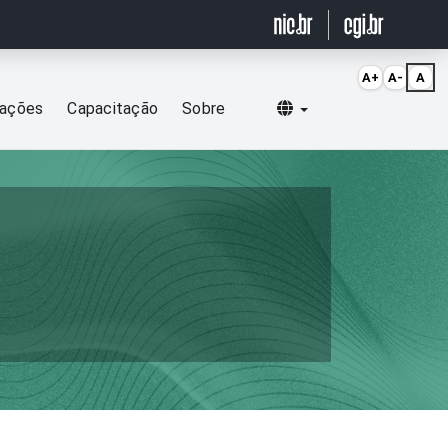
A+
A-
A
Selecionar idioma
cações
Capacitação
Sobre