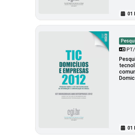
01 
Pesqu
PT/
Pesqui
tecnol
comuni
Domic
01 