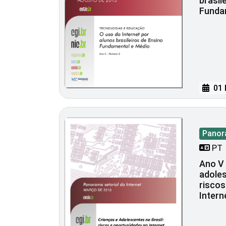
brasil
Funda
01 
Panor
PT
Ano V 
adoles
riscos
Intern