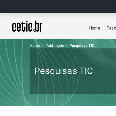
Ir para o conteúdo
Página inicial
Home
Pesq
Home
Publicação
Pesquisas TIC
Pesquisas TIC