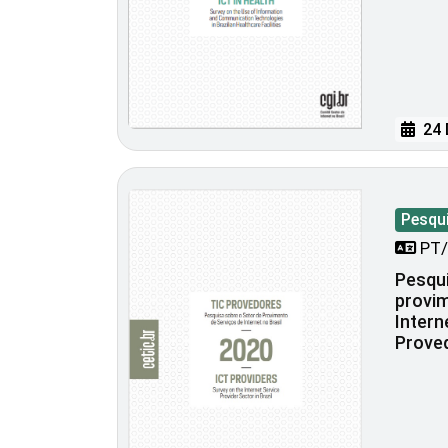
24 
Pesqu
PT/
Pesqui
provim
Intern
Prove