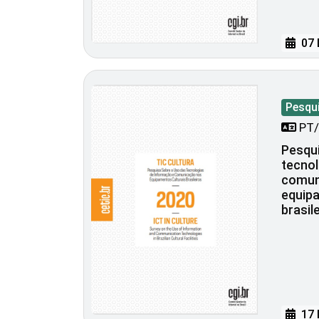
07 
Pesqu
PT/
Pesqui
tecnol
comun
equipa
brasil
17 