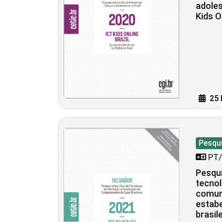
adoles
Kids O
25 
Pesqu
PT/
Pesqui
tecnol
comun
estab
brasil