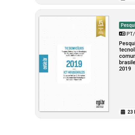
Pesqu
PT/
Pesqui
tecnol
comun
brasil
2019
23 