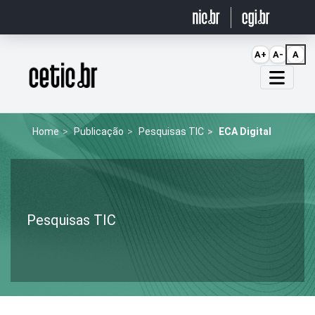
Ir para o conteúdo
A+
A-
A
Página inicial
Home
Publicação
Pesquisas TIC
ECA Digital
Pesquisas TIC