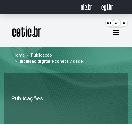
Ir para o conteúdo
A+
A-
A
Página inicial
Home
Publicação
Inclusão digital e conectividade
Publicações