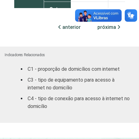
Outras
43,17
42,03
N
anterior
próxima
RM CUR
57,21
33,35
RM POA
64,49
16,53
Indicadores Relacionados
Outras
58,51
24,23
C1 - proporção de domicílios com internet
S
C3 - tipo de equipamento para acesso à
DF
71,12
25,07
internet no domicílio
C4 - tipo de conexão para acesso à internet no
Outras
47,88
38,11
domicílio
CO
RENDA
ATÉ
19,61
62,01
FAMILIAR
R$300
MENSAL