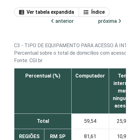
Ver tabela expandida
Índice
anterior
próxima
C3 - TIPO DE EQUIPAMENTO PARA ACESSO À INTERNE
Percentual sobre o total de domicílios com acesso a int
Fonte: CGI.br
Percentual (%)
Computador
Tem
internet
mas
ninguém
acessa
Total
59,54
25,90
REGIÕES
RM SP
81,61
10,94