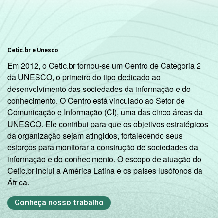
R$301-
21,75
63,86
R$500
R$501-
Cetic.br e Unesco
26,62
45,03
R$1000
Em 2012, o Cetic.br tornou-se um Centro de Categoria 2
da UNESCO, o primeiro do tipo dedicado ao
R$1001-
57,41
28,08
desenvolvimento das sociedades da informação e do
R$1800
conhecimento. O Centro está vinculado ao Setor de
Comunicação e Informação (CI), uma das cinco áreas da
R$1801
UNESCO. Ele contribui para que os objetivos estratégicos
OU
81,09
9,87
da organização sejam atingidos, fortalecendo seus
MAIS
esforços para monitorar a construção de sociedades da
informação e do conhecimento. O escopo de atuação do
CLASSE
A
95,47
2,49
Cetic.br inclui a América Latina e os países lusófonos da
SOCIAL
África.
B
80,12
9,65
Conheça nosso trabalho
C
48,98
33,34