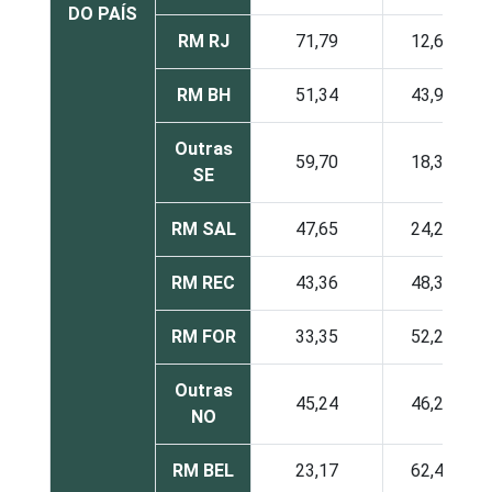
DO PAÍS
RM RJ
71,79
12,61
RM BH
51,34
43,95
Outras
59,70
18,35
SE
RM SAL
47,65
24,23
RM REC
43,36
48,31
RM FOR
33,35
52,20
Outras
45,24
46,20
NO
RM BEL
23,17
62,46