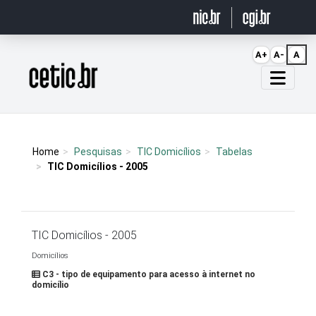
Ir para o conteúdo
A+
A-
A
Página inicial
Home
Pesquisas
TIC Domicílios
Tabelas
TIC Domicílios - 2005
TIC Domicílios - 2005
Domicílios
C3 - tipo de equipamento para acesso à internet no
domicílio