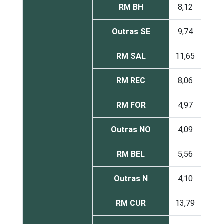
RM BH
8,12
Outras SE
9,74
RM SAL
11,65
RM REC
8,06
RM FOR
4,97
Outras NO
4,09
RM BEL
5,56
Outras N
4,10
RM CUR
13,79