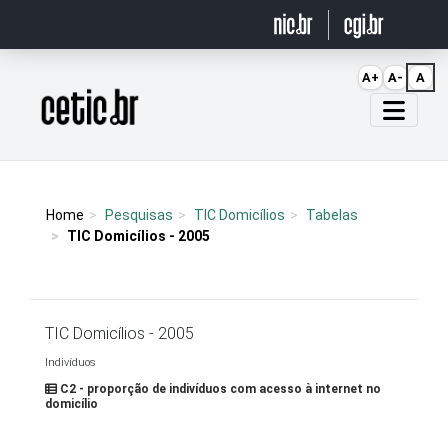
Ir para o conteúdo
A+
A-
A
Página inicial
Home
Pesquisas
TIC Domicílios
Tabelas
TIC Domicílios - 2005
TIC Domicílios - 2005
Indivíduos
C2 - proporção de indivíduos com acesso à internet no
domicílio