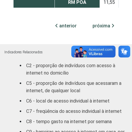
RM POA
11,55
Outras S
10,39
anterior
próxima
DF
18,85
Outras CO
7,64
Indicadores Relacionados
RENDA
ATÉ R$300
1,25
C2 - proporção de indivíduos com acesso à
FAMILIAR
internet no domicílio
R$301-R$500
1,10
C5 - proporção de índivíduos que acessaram a
R$501-R$1000
3,24
internet, de qualquer local
C6 - local de acesso individual à internet
R$1001-R$1800
11,70
C7 - freqüência do acesso individual à internet
R$1801 OU MAIS
33,70
C8 - tempo gasto na internet por semana
C9 - barreiras ao acesso à internet em casa, por