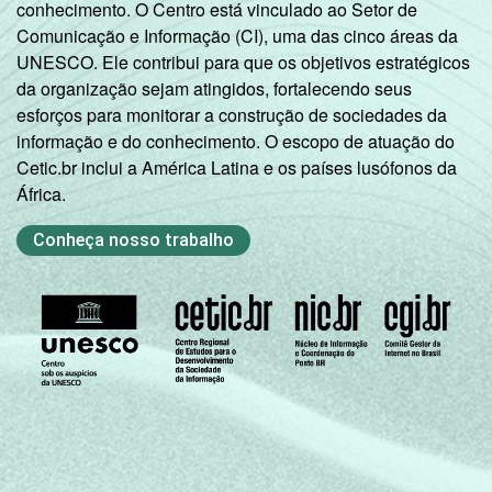
conhecimento. O Centro está vinculado ao Setor de
Universitário
33,61
Comunicação e Informação (CI), uma das cinco áreas da
incompleto
UNESCO. Ele contribui para que os objetivos estratégicos
da organização sejam atingidos, fortalecendo seus
Universitário
42,84
esforços para monitorar a construção de sociedades da
completo
informação e do conhecimento. O escopo de atuação do
Cetic.br inclui a América Latina e os países lusófonos da
SEXO
Masculino
11,31
África.
Feminino
7,90
Conheça nosso trabalho
CLASSE
A
63,33
SOCIAL
B
33,97
C
7,63
DE
0,95