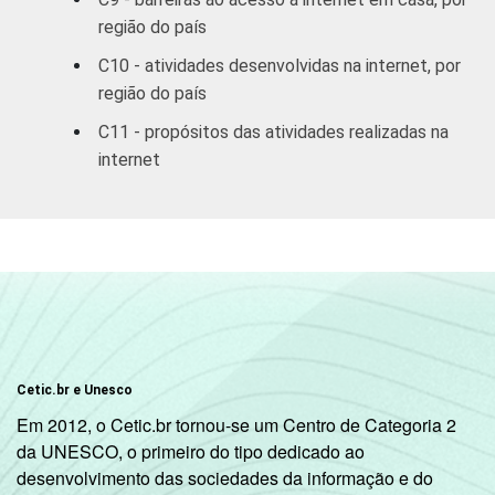
GRAU DE
Analfabeto/
INSTRUÇÃO
região do país
Fundamental 1
0,97
incompleto
C10 - atividades desenvolvidas na internet, por
região do país
Fundamental 1
2,69
C11 - propósitos das atividades realizadas na
completo
internet
Fundamental 2
3,19
incompleto
Fundamental 2
6,68
completo
Médio
9,33
incompleto
Cetic.br e Unesco
Em 2012, o Cetic.br tornou-se um Centro de Categoria 2
Médio
15,79
da UNESCO, o primeiro do tipo dedicado ao
completo
desenvolvimento das sociedades da informação e do