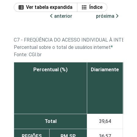
Ver tabela expandida
Índice
anterior
próxima
C7 - FREQÜÊNCIA DO ACESSO INDIVIDUAL À INTERNET
Percentual sobre o total de usuários internet
*
Fonte: CGI.br
Percentual (%)
Diariamente
Pe
me
u
vez 
sem
Total
39,64
40,
REGIÕES
RM SP
36,57
41,