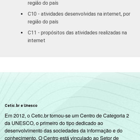
região do país
R$1001-
32,70
43,
C10 - atividades desenvolvidas na internet, por
R$1800
região do país
C11 - propósitos das atividades realizadas na
R$1801 OU
57,11
30,
MAIS
internet
GRAU DE
Analfabeto/
INSTRUÇÃO
Fundamental
5,26
53,
1
incompleto
Fundamental
1
9,80
47,
Cetic.br e Unesco
completo
Em 2012, o Cetic.br tornou-se um Centro de Categoria 2
da UNESCO, o primeiro do tipo dedicado ao
Fundamental
desenvolvimento das sociedades da informação e do
2
17,95
50,
conhecimento. O Centro está vinculado ao Setor de
incompleto