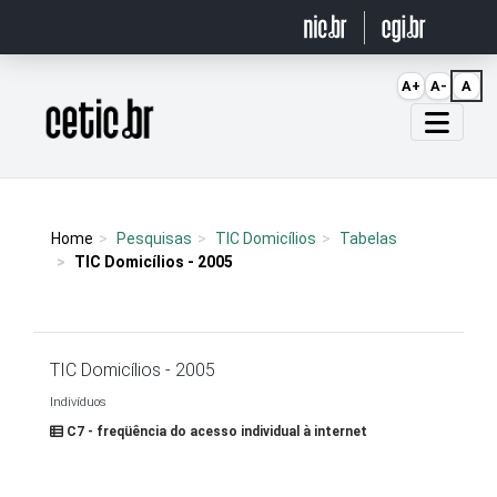
Ir para o conteúdo
A+
A-
A
Página inicial
Home
Pesquisas
TIC Domicílios
Tabelas
TIC Domicílios - 2005
TIC Domicílios - 2005
Indivíduos
C7 - freqüência do acesso individual à internet