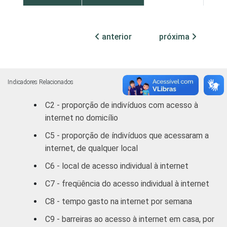
RM CUR
46,38
37,
anterior
próxima
RM POA
34,02
46,
Outras S
47,88
34,
Indicadores Relacionados
DF
50,25
32,
C2 - proporção de indivíduos com acesso à
internet no domicílio
Outras CO
45,78
38,
C5 - proporção de índivíduos que acessaram a
RENDA
ATÉ R$300
10,54
71,
internet, de qualquer local
FAMILIAR
C6 - local de acesso individual à internet
MENSAL
R$301-
16,01
39,
R$500
C7 - freqüência do acesso individual à internet
C8 - tempo gasto na internet por semana
R$501-
25,74
49,
R$1000
C9 - barreiras ao acesso à internet em casa, por