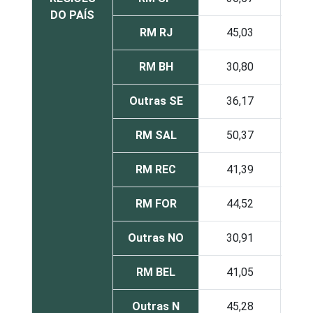
DO PAÍS
RM RJ
45,03
37,
RM BH
30,80
41,
Outras SE
36,17
46,
RM SAL
50,37
34,
RM REC
41,39
43,
RM FOR
44,52
34,
Outras NO
30,91
39,
RM BEL
41,05
30,
Outras N
45,28
29,