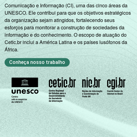
Comunicação e Informação (CI), uma das cinco áreas da
UNESCO. Ele contribui para que os objetivos estratégicos
Fundamental
da organização sejam atingidos, fortalecendo seus
2
22,04
40,
esforços para monitorar a construção de sociedades da
completo
informação e do conhecimento. O escopo de atuação do
Cetic.br inclui a América Latina e os países lusófonos da
Médio
30,65
48,
África.
incompleto
Conheça nosso trabalho
Médio
38,94
40,
completo
Universitário
56,81
34,
incompleto
Universitário
56,25
30,
completo
SEXO
Masculino
45,79
37,