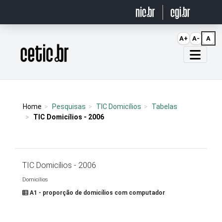
Ir para o conteúdo
A+
A-
A
Página inicial
Home
Pesquisas
TIC Domicílios
Tabelas
TIC Domicílios - 2006
TIC Domicílios - 2006
Domicílios
A1 - proporção de domicílios com computador