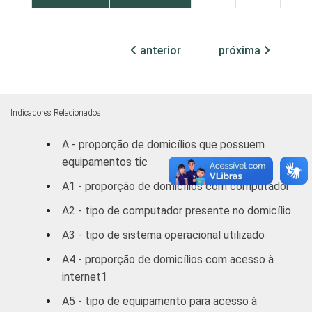
CLASSE
A
86,02
13,98
2
SOCIAL
anterior
próxima
B
63,17
36,83
C
18,81
81,19
Indicadores Relacionados
DE
2,83
97,17
A - proporção de domicílios que possuem
equipamentos tic
1
Base: 10.510 domicílios entrevistados.
2
O critério utilizado para classificação leva
A1 - proporção de domicílios com computador
em consideração a educação do chefe de
A2 - tipo de computador presente no domicílio
família e a posse de uma serie de utensílios
domésticos, relacionando-os a um sistema
A3 - tipo de sistema operacional utilizado
de pontuação. A soma dos pontos alcançada
A4 - proporção de domicílios com acesso à
por domicílio é associada a uma Classe
internet1
Sócio-Econômica específica (A, B, C, D, E).
Fonte: NIC.br - jul/ago 2006
A5 - tipo de equipamento para acesso à