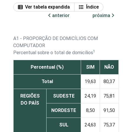
Ver tabela expandida
Índice
anterior
próxima
A1 - PROPORÇÃO DE DOMICÍLIOS COM
COMPUTADOR
1
Percentual sobre o total de domicílios
Percentual (%)
SIM
NÃO
Total
19,63
80,37
REGIÕES
SUDESTE
24,19
75,81
DO PAÍS
NORDESTE
8,50
91,50
SUL
24,63
75,37