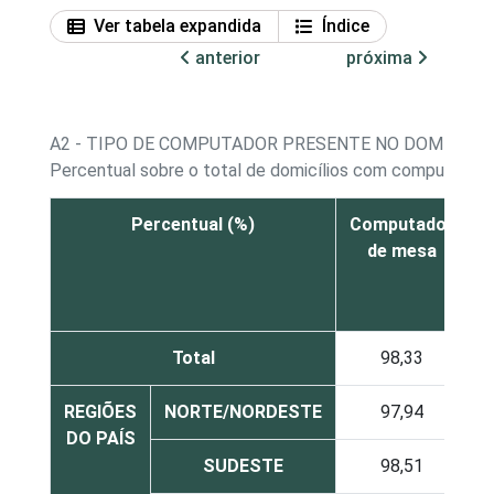
Ver tabela expandida
Índice
anterior
próxima
A2 - TIPO DE COMPUTADOR PRESENTE NO DOMICÍLIO
1
Percentual sobre o total de domicílios com computador
Percentual (%)
Computador
C
de mesa
(
Total
98,33
REGIÕES
NORTE/NORDESTE
97,94
DO PAÍS
SUDESTE
98,51