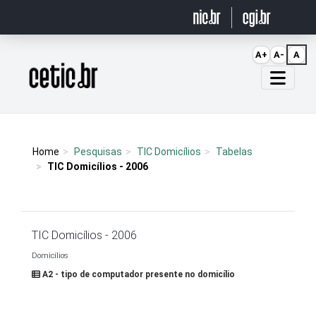
Ir para o conteúdo
A+
A-
A
Página inicial
Home
Pesquisas
TIC Domicílios
Tabelas
TIC Domicílios - 2006
TIC Domicílios - 2006
Domicílios
A2 - tipo de computador presente no domicílio