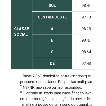
SUL
98,43
CENTRO-OESTE
97,18
CLASSE
A
96,25
3
SOCIAL
B
98,43
C
98,64
DE
97,48
1
Base: 2.063 domicílios entrevistados que
possuem computador. Respostas múltiplas.
2
NS/NR: não sabe ou não respondeu.
3
O critério utilizado para classificação leva
em consideração a educação do chefe de
família e a posse de uma serie de utensílios