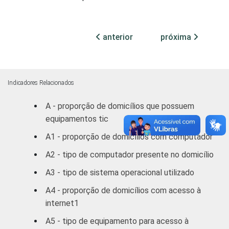
domésticos, relacionando-os a um sistema
de pontuação. A soma dos pontos alcançada
por domicílio é associada a uma Classe
anterior
próxima
Sócio-Econômica específica (A, B, C, D, E).
Fonte: NIC.br - jul/ago 2006
Indicadores Relacionados
A - proporção de domicílios que possuem
equipamentos tic
A1 - proporção de domicílios com computador
A2 - tipo de computador presente no domicílio
A3 - tipo de sistema operacional utilizado
A4 - proporção de domicílios com acesso à
internet1
A5 - tipo de equipamento para acesso à