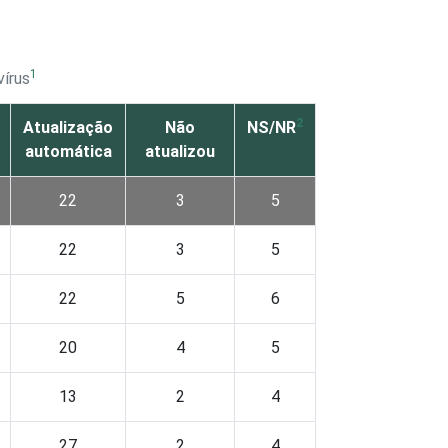
1
vírus
2
Atualização
Não
NS/NR
automática
atualizou
22
3
5
22
3
5
22
5
6
20
4
5
13
2
4
27
2
4