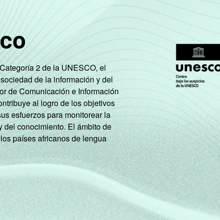
ou mais
32
22
16
2
A
31
24
11
2
sco
B
29
23
15
3
e Categoría 2 de la UNESCO, el
DE
27
24
17
2
 sociedad de la información y del
tor de Comunicación e Información
lhador
29
24
15
3
tribuye al logro de los objetivos
sus esfuerzos para monitorear la
regado
24
21
10
9
y del conocimiento. El ámbito de
 los países africanos de lengua
 a população
26
22
16
2
3
va
 a Internet nos últimos três meses (amostra principal + oversa
 antivírus. Respostas estimuladas e rodiziadas.