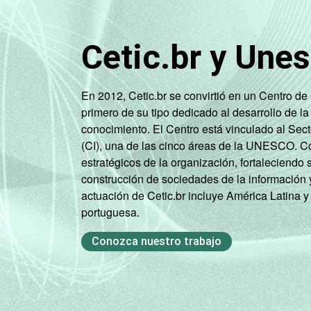
R$4151 
4
CLASSE SOCIAL
Cetic.br y Une
En 2012, Cetic.br se convirtió en un Centro d
C
primero de su tipo dedicado al desarrollo de la
conocimiento. El Centro está vinculado al Sec
SITUAÇÃO DE
Traba
(CI), una de las cinco áreas de la UNESCO. Con
EMPREGO
estratégicos de la organización, fortaleciendo 
Desemp
construcción de sociedades de la información 
actuación de Cetic.br incluye América Latina y
Não integra
portuguesa.
ati
Conozca nuestro trabajo
1
Base: 3.220 entrevistados que usaram
computador no domicílio e utilizaram um
2
Não sabe / Não respondeu.
3