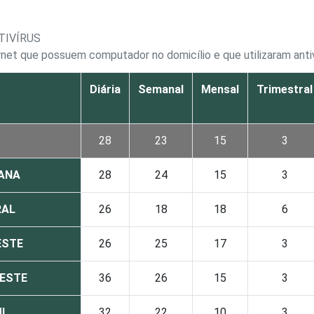
TIVÍRUS
rnet que possuem computador no domicílio e que utilizaram anti
Diária
Semanal
Mensal
Trimestral
28
23
15
3
ANA
28
24
15
3
RAL
26
18
18
6
ESTE
26
25
17
3
ESTE
36
26
15
3
UL
32
22
10
3