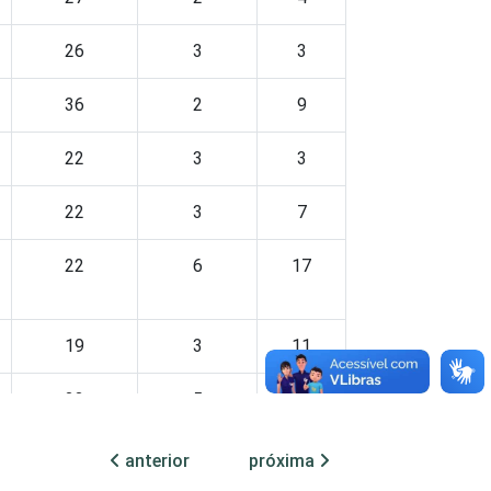
26
3
3
36
2
9
22
3
3
22
3
7
22
6
17
19
3
11
23
5
4
22
2
3
anterior
próxima