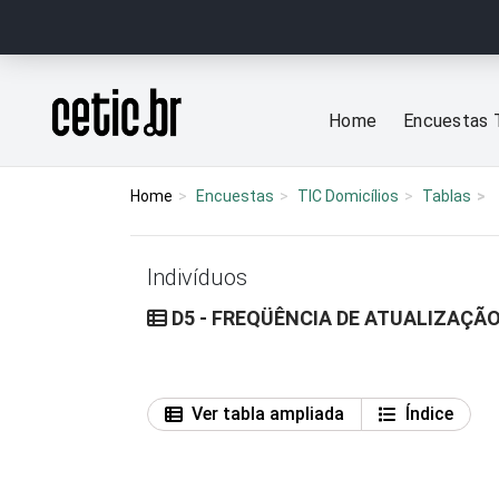
Ir para o conteúdo
Página inicial
Home
Encuestas 
Home
Encuestas
TIC Domicílios
Tablas
Indivíduos
D5 - FREQÜÊNCIA DE ATUALIZAÇÃO
Ver tabla ampliada
Índice