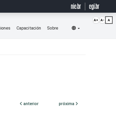
A+
A-
A
Selecionar idioma
ciones
Capacitación
Sobre
anterior
próxima