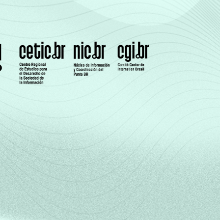
25
1
2
27
1
4
24
3
4
19
4
7
23
3
3
20
14
1
20
4
11
mple de usuários de Internet) que possuem