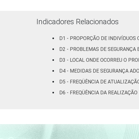
FAIXA ETÁRIA
De 10 a
De 16 a
Indicadores Relacionados
De 25 a
D1 - PROPORÇÃO DE INDIVÍDUOS
D2 - PROBLEMAS DE SEGURANÇA
De 35 a
D3 - LOCAL ONDE OCORREU O PRO
De 45 ano
D4 - MEDIDAS DE SEGURANÇA A
RENDA FAMILIAR
Até 
D5 - FREQÜÊNCIA DE ATUALIZAÇÃ
D6 - FREQÜÊNCIA DA REALIZAÇÃ
R$831-
R$1246
R$2076