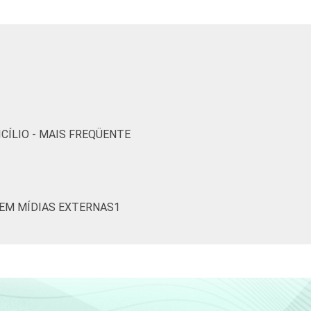
20
3
14
19
4
4
21
3
3
25
3
4
CÍLIO - MAIS FREQÜENTE
28
3
6
28
6
4
 EM MÍDIAS EXTERNAS1
16
3
7
23
2
5
23
3
5