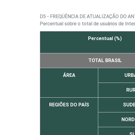
D5 - FREQÜÊNCIA DE ATUALIZAÇÃO DO AN
Percentual sobre o total de usuários de Inte
Percentual (%)
TOTAL BRASIL
ÁREA
URB
RU
REGIÕES DO PAÍS
SUD
NORD
S