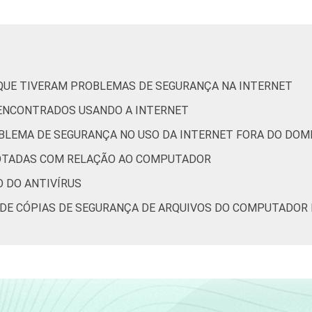
 15 anos
29
20
12
2
 24 anos
30
25
17
2
 34 anos
29
25
15
3
 QUE TIVERAM PROBLEMAS DE SEGURANÇA NA INTERNET
 ENCONTRADOS USANDO A INTERNET
 44 anos
26
23
14
4
BLEMA DE SEGURANÇA NO USO DA INTERNET FORA DO DOMI
s ou mais
24
21
15
3
DOTADAS COM RELAÇÃO AO COMPUTADOR
R$830
28
17
14
3
O DO ANTIVÍRUS
O DE CÓPIAS DE SEGURANÇA DE ARQUIVOS DO COMPUTADOR
R$1245
27
22
23
2
-R$2075
28
26
13
3
-R$4150
27
24
16
3