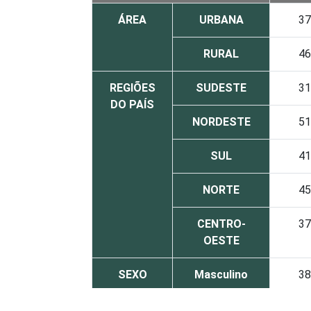
ÁREA
URBANA
37
RURAL
46
REGIÕES
SUDESTE
31
DO PAÍS
NORDESTE
51
SUL
41
NORTE
45
CENTRO-
37
OESTE
SEXO
Masculino
38
Feminino
38