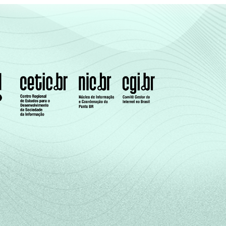
30
25
23
29
27
21
26
29
33
29
31
39
32
32
33
35
28
27
27
31
33
31
31
33
31
30
29
30