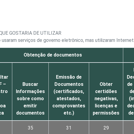
QUE GOSTARIA DE UTILIZAR
 usaram serviços de governo eletrônico, mas utilizaram Interne
Obtenção de documentos
ltar
Emissão de
De
F –
Buscar
Documentos
Obter
de
tro
Informações
(certificados,
certidões
d
sobre como
atestados,
negativas,
(i
oa
emitir
comprovantes
licenças e
de
ca
documentos
etc.)
permissões
de
35
31
29