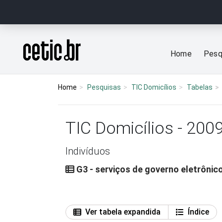
Ir para o conteúdo
Página inicial
Home
Pesq
Home
Pesquisas
TIC Domicílios
Tabelas
TIC Domicílios - 200
Indivíduos
G3 - serviços de governo eletrônico
Ver tabela expandida
Índice