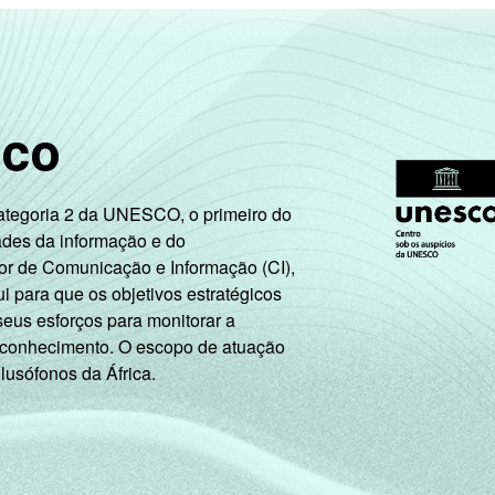
26
25
25
sco
24
21
19
Categoria 2 da UNESCO, o primeiro do
39
37
32
ades da informação e do
or de Comunicação e Informação (CI),
37
33
31
 para que os objetivos estratégicos
seus esforços para monitorar a
33
28
26
 conhecimento. O escopo de atuação
 lusófonos da África.
33
33
28
35
28
30