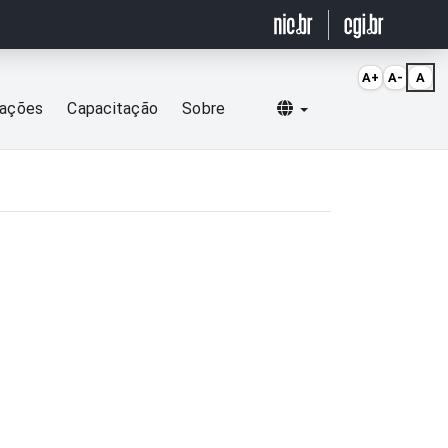
A+
A-
A
Selecionar idioma
cações
Capacitação
Sobre