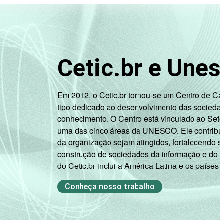
anos
De 45 a 59
30
anos
Cetic.br e Une
De 60 anos ou
32
mais
Em 2012, o Cetic.br tornou-se um Centro de 
RENDA
Até R$465
43
tipo dedicado ao desenvolvimento das socied
FAMILIAR
conhecimento. O Centro está vinculado ao Set
R$466-R$930
41
uma das cinco áreas da UNESCO. Ele contribui
da organização sejam atingidos, fortalecendo 
R$931-R$1395
36
construção de sociedades da informação e do
do Cetic.br inclui a América Latina e os países
R$1396-
38
R$2325
Conheça nosso trabalho
R$2326-
36