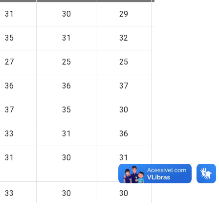
31
30
29
32
35
31
32
35
27
25
25
28
36
36
37
39
37
35
30
35
33
31
36
42
31
30
31
30
33
30
30
32
30
30
29
34