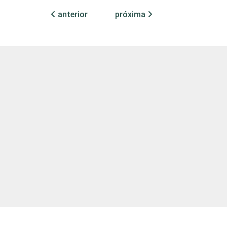
anterior
próxima
22
19
20
24
29
27
27
33
31
30
30
33
34
33
31
32
29
28
30
32
35
35
32
36
30
29
27
31