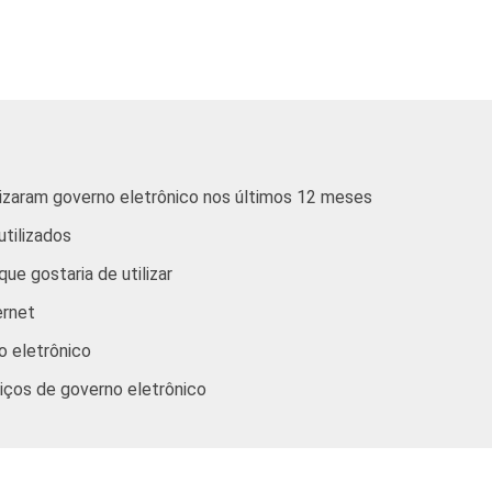
25
24
20
32
29
27
ilizaram governo eletrônico nos últimos 12 meses
37
32
30
utilizados
34
31
30
ue gostaria de utilizar
ernet
35
31
28
o eletrônico
rviços de governo eletrônico
38
34
33
34
30
29