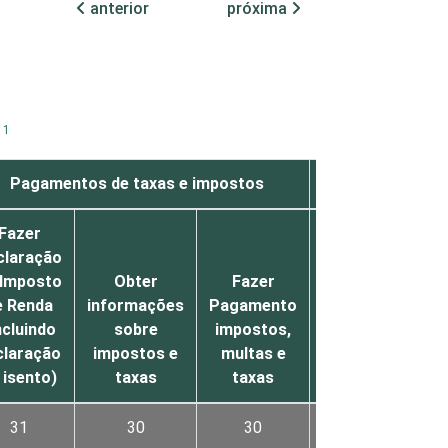
anterior
próxima
1
t
Pagamentos de taxas e impostos
Previdência
Fazer
Buscar
claração
informações
 Imposto
Obter
Fazer
sobre
e Renda
informações
Pagamento
previdência
ncluindo
sobre
impostos,
social e
claração
impostos e
multas e
benefícios
 isento)
taxas
taxas
sociais
31
30
30
33