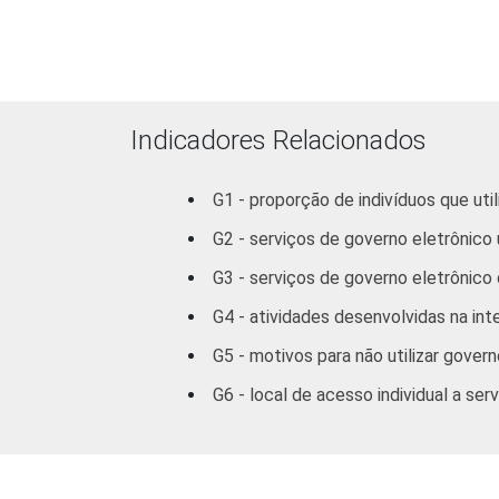
GRAU DE
Analfabeto/
INSTRUÇÃO
Educação
29
infantil
Indicadores Relacionados
Fundamental
39
G1 - proporção de indivíduos que ut
Médio
40
G2 - serviços de governo eletrônico 
Superior
34
G3 - serviços de governo eletrônico q
G4 - atividades desenvolvidas na int
FAIXA
De 16 a 24
39
ETÁRIA
anos
G5 - motivos para não utilizar govern
G6 - local de acesso individual a se
De 25 a 34
41
anos
De 35 a 44
36