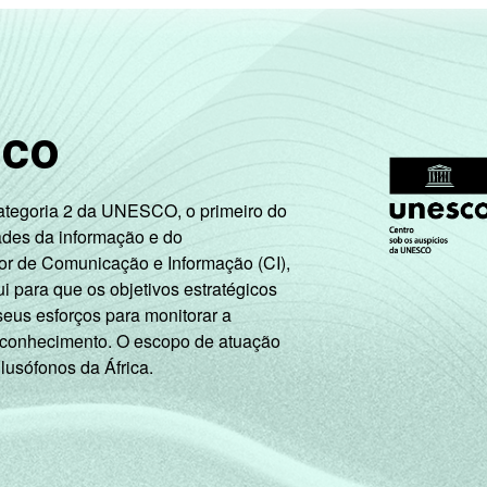
8
5
58
4
14
12
41
1
sco
8
9
55
3
8
9
56
4
Categoria 2 da UNESCO, o primeiro do
ades da informação e do
6
8
65
4
or de Comunicação e Informação (CI),
 para que os objetivos estratégicos
13
5
56
4
seus esforços para monitorar a
 conhecimento. O escopo de atuação
8
7
62
4
 lusófonos da África.
8
6
55
3
11
19
50
2