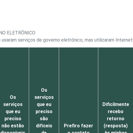
RNO ELETRÔNICO
 usaram serviços de governo eletrônico, mas utilizaram Interne
Os
Os
serviços
serviços
que eu
Dificilmente
que eu
preciso
recebo
preciso
são
retorno
não estão
difíceis
Prefiro fazer
(resposta)
disponíveis
de
o contato
às minhas