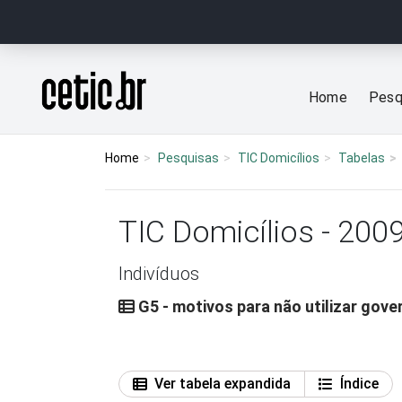
Ir para o conteúdo
Página inicial
Home
Pesq
Home
Pesquisas
TIC Domicílios
Tabelas
TIC Domicílios - 200
Indivíduos
G5 - motivos para não utilizar gove
Ver tabela expandida
Índice