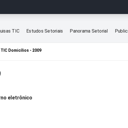
uisas TIC
Estudos Setoriais
Panorama Setorial
Publi
TIC Domicílios - 2009
9
rno eletrônico