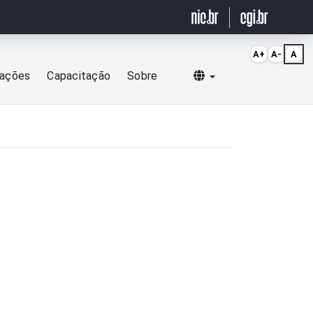
A+
A-
A
Selecionar idioma
cações
Capacitação
Sobre