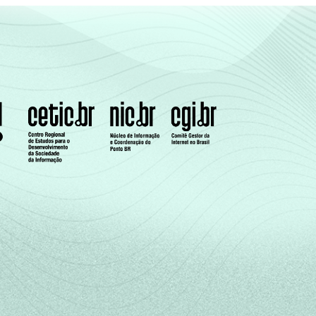
24
4
12
2
10
9
20
3
13
6
13
2
15
6
8
-
20
5
12
2
16
2
12
1
18
3
9
2
16
6
14
1
9
7
13
4