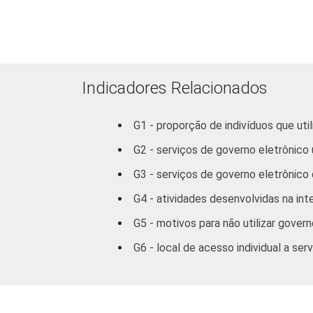
SEXO
Masculino
Feminino
GRAU DE
Analfabeto/Educação
Indicadores Relacionados
INSTRUÇÃO
infantil
G1 - proporção de indivíduos que ut
Fundamental
G2 - serviços de governo eletrônico 
Médio
G3 - serviços de governo eletrônico q
G4 - atividades desenvolvidas na int
Superior
G5 - motivos para não utilizar govern
FAIXA
De 16 a 24 anos
G6 - local de acesso individual a se
ETÁRIA
De 25 a 34 anos
De 35 a 44 anos