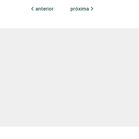
15
5
12
2
anterior
próxima
16
6
13
1
13
9
18
2
14
7
13
2
15
4
12
1
20
7
9
2
13
6
13
3
14
6
13
1
20
5
11
-