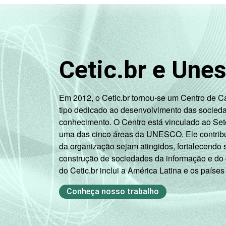
De 45 anos ou mais
RENDA
Até R$465
FAMILIAR
Cetic.br e Une
R$466-R$930
R$931-R$1395
Em 2012, o Cetic.br tornou-se um Centro de 
tipo dedicado ao desenvolvimento das socied
R$1396-R$2325
conhecimento. O Centro está vinculado ao Set
uma das cinco áreas da UNESCO. Ele contribui
R$2326 ou mais
da organização sejam atingidos, fortalecendo 
construção de sociedades da informação e do
CLASSE
AB
do Cetic.br inclui a América Latina e os países
3
SOCIAL
C
Conheça nosso trabalho
DE