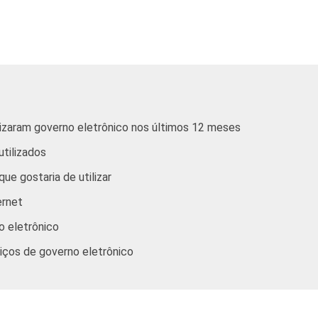
10
9
59
3
8
8
53
4
8
13
51
2
ilizaram governo eletrônico nos últimos 12 meses
10
7
53
4
utilizados
8
8
57
3
ue gostaria de utilizar
ernet
8
13
58
7
o eletrônico
9
8
52
3
rviços de governo eletrônico
9
10
59
4
6
8
60
3