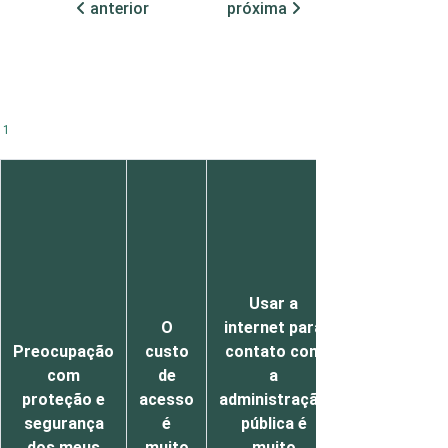
anterior
próxima
1
t
Os
serviços
que eu
preciso
estão
Usar a
disponíveis
O
internet para
na
Preocupação
custo
contato com
Internet,
com
de
a
mas não é
proteção e
acesso
administração
possível
segurança
é
pública é
completar
dos meus
muito
muito
a