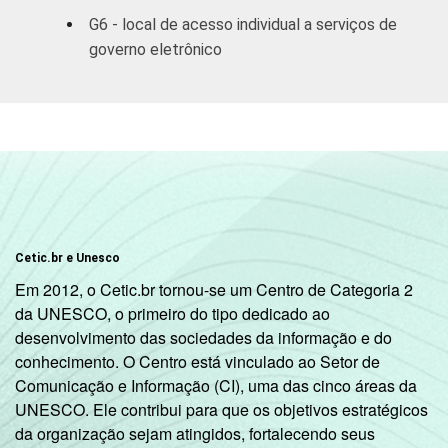
R$931-R$1395
40
G6 - local de acesso individual a serviços de
governo eletrônico
R$1396-R$2325
49
R$2326-R$4650
65
R$4651 ou mais
60
CLASSE
A
70
7
SOCIAL
Cetic.br e Unesco
B
63
Em 2012, o Cetic.br tornou-se um Centro de Categoria 2
da UNESCO, o primeiro do tipo dedicado ao
C
33
desenvolvimento das sociedades da informação e do
conhecimento. O Centro está vinculado ao Setor de
DE
13
Comunicação e Informação (CI), uma das cinco áreas da
UNESCO. Ele contribui para que os objetivos estratégicos
SITUAÇÃO
Trabalhador
44
da organização sejam atingidos, fortalecendo seus
DE