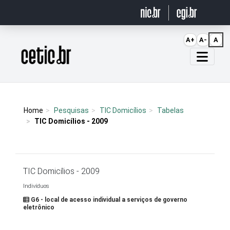
Ir para o conteúdo
A+
A-
A
Página inicial
Home
Pesquisas
TIC Domicílios
Tabelas
TIC Domicílios - 2009
TIC Domicílios - 2009
Indivíduos
G6 - local de acesso individual a serviços de governo
eletrônico