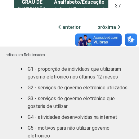
GRAU DE
Analfabeto/Educação
37
INSTRUÇÃO
infantil/Fundamental
Médio
41
anterior
próxima
Superior
53
FAIXA
De 16 a 24 anos
38
Indicadores Relacionados
ETÁRIA
G1 - proporção de indivíduos que utilizaram
De 25 a 34 anos
42
governo eletrônico nos últimos 12 meses
De 35 a 44 anos
51
G2 - serviços de governo eletrônico utilizados
G3 - serviços de governo eletrônico que
De 45 anos ou mais
62
gostaria de utilizar
RENDA
Até R$465
17
G4 - atividades desenvolvidas na internet
FAMILIAR
G5 - motivos para não utilizar governo
R$466-R$930
25
eletrônico