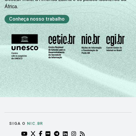
África.
Conheça nosso trabalho
SIGA O
NIC.BR
YOUTUBE DO NIC.BR (ABRE EM NOVA ABA)
TWITTER DO NIC.BR (ABRE EM NOVA ABA)
FACEBOOK DO NIC.BR (ABRE EM NOVA AB
FLICKR DO NIC.BR (ABRE EM NOVA AB
TELEGRAM DO NIC.BR (ABRE EM N
LINKEDIN DO NIC.BR (ABRE EM
INSTAGRAM DO NIC.BR (AB
RSS DO NIC.BR (ABRE 