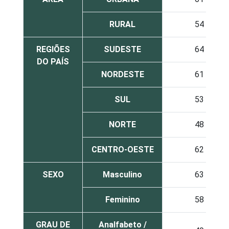
RURAL
54
REGIÕES
SUDESTE
64
DO PAÍS
NORDESTE
61
SUL
53
NORTE
48
CENTRO-OESTE
62
SEXO
Masculino
63
Feminino
58
GRAU DE
Analfabeto /