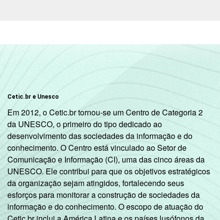
2
O critério utilizado para classificação leva
em consideração a educação do chefe de
família e a posse de uma série de utensílios
domésticos, relacionando-os a um sistema
de pontuação. A soma dos pontos
alcançados por domicílio é associada a uma
classe socioeconômica específica (A, B, C, D,
E).
Cetic.br e Unesco
3
Nesta categoria estão contabilizados os
Em 2012, o Cetic.br tornou-se um Centro de Categoria 2
estudantes, aposentados e as donas de
da UNESCO, o primeiro do tipo dedicado ao
casa.
desenvolvimento das sociedades da informação e do
Fonte: NIC.br - set/nov 2010
conhecimento. O Centro está vinculado ao Setor de
Comunicação e Informação (CI), uma das cinco áreas da
UNESCO. Ele contribui para que os objetivos estratégicos
da organização sejam atingidos, fortalecendo seus
esforços para monitorar a construção de sociedades da
informação e do conhecimento. O escopo de atuação do
Cetic.br inclui a América Latina e os países lusófonos da