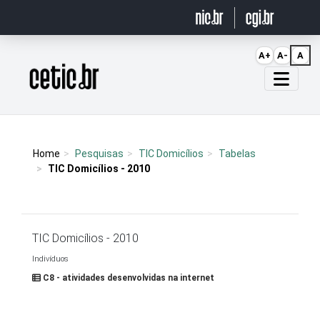
Ir para o conteúdo
A+
A-
A
Página inicial
Home
Pesquisas
TIC Domicílios
Tabelas
TIC Domicílios - 2010
TIC Domicílios - 2010
Indivíduos
C8 - atividades desenvolvidas na internet