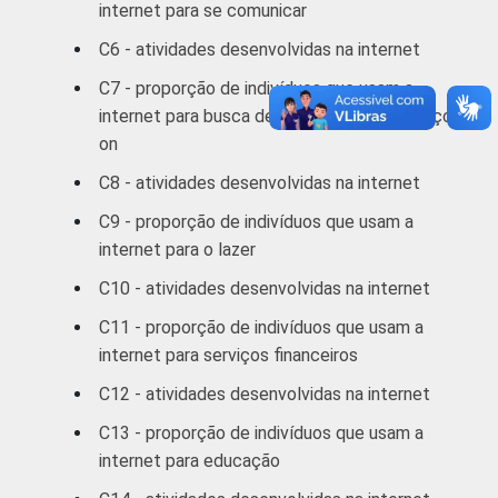
De 60 anos ou
49
internet para se comunicar
mais
C6 - atividades desenvolvidas na internet
C7 - proporção de indivíduos que usam a
RENDA
Até 1 SM
50
internet para busca de informações e serviços
FAMILIAR
on
1 SM - 2 SM
57
C8 - atividades desenvolvidas na internet
2 SM - 3 SM
59
C9 - proporção de indivíduos que usam a
internet para o lazer
3 SM - 5 SM
64
C10 - atividades desenvolvidas na internet
5 SM - 10 SM
71
C11 - proporção de indivíduos que usam a
internet para serviços financeiros
10 SM ou +
70
C12 - atividades desenvolvidas na internet
CLASSE
A
70
C13 - proporção de indivíduos que usam a
2
SOCIAL
internet para educação
B
66