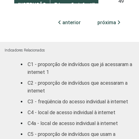
49
INSTRUÇÃO
Educação infantil
Fundamental
58
anterior
próxima
Médio
60
Superior
68
Indicadores Relacionados
C1 - proporção de indivíduos que já acessaram a
FAIXA
De 10 a 15 anos
60
internet 1
ETÁRIA
De 16 a 24 anos
66
C2 - proporção de indivíduos que acessaram a
internet
De 25 a 34 anos
63
C3 - freqüência do acesso individual à internet
De 35 a 44 anos
55
C4 - local de acesso individual à internet
C4a - local de acesso individual à internet
De 45 a 59 anos
52
C5 - proporção de indivíduos que usam a