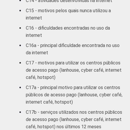
C14 - atividades desenvolvidas na internet
C
57
C15 - motivos pelos quais nunca utilizou a
internet
DE
54
C16 - dificuldades encontradas no uso da
internet
SITUAÇÃO
Trabalhador
61
DE
C16a - principal dificuldade encontrada no uso
EMPREGO
Desempregado
61
da internet
C17 - motivos para utilizar os centros públicos
Não integra a
de acesso pago (lanhouse, cyber café, internet
população
60
café, hotspot)
economicamente
3
ativa
C17a - principal motivo para utilizar os centros
públicos de acesso pago (lanhouse, cyber café,
1
Base ponderada: 9.932 entrevistados que
internet café, hotspot)
usaram a Internet nos últimos três meses
C17b - serviços utilizados nos centros públicos
(amostra principal +
oversample
de usuários
de acesso pago (lanhouse, cyber café, internet
da Internet). Respostas múltiplas,
café, hotspot) nos últimos 12 meses
estimuladas e rodiziadas.