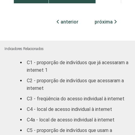
GRAU DE
Analfabeto /
60
INSTRUÇÃO
Educação infantil
anterior
próxima
Fundamental
69
Médio
80
Indicadores Relacionados
C1 - proporção de indivíduos que já acessaram a
Superior
95
internet 1
FAIXA
De 10 a 15 anos
60
C2 - proporção de indivíduos que acessaram a
ETÁRIA
internet
De 16 a 24 anos
82
C3 - freqüência do acesso individual à internet
De 25 a 34 anos
86
C4 - local de acesso individual à internet
C4a - local de acesso individual à internet
De 35 a 44 anos
82
C5 - proporção de indivíduos que usam a