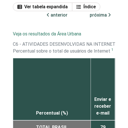
Ver tabela expandida
Índice
anterior
próxima
Veja os resultados da Área Urbana
C6 - ATIVIDADES DESENVOLVIDAS NA INTERNET - C
1
Percentual sobre o total de usuários de Internet
Enviar e
receber
me
Percentual (%)
e-mail
inst
TOTAL BRASIL
79