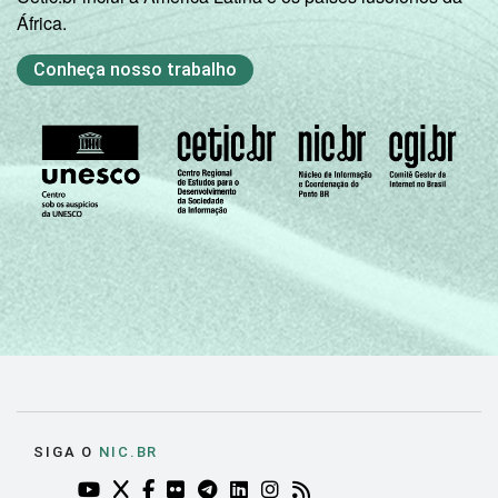
África.
Conheça nosso trabalho
SIGA O
NIC.BR
YOUTUBE DO NIC.BR (ABRE EM NOVA ABA)
TWITTER DO NIC.BR (ABRE EM NOVA ABA)
FACEBOOK DO NIC.BR (ABRE EM NOVA AB
FLICKR DO NIC.BR (ABRE EM NOVA AB
TELEGRAM DO NIC.BR (ABRE EM N
LINKEDIN DO NIC.BR (ABRE EM
INSTAGRAM DO NIC.BR (AB
RSS DO NIC.BR (ABRE 