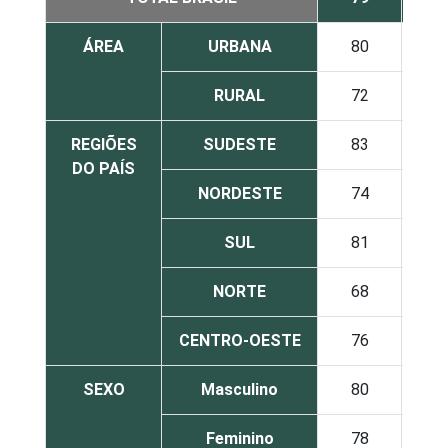
ÁREA
URBANA
80
RURAL
72
REGIÕES
SUDESTE
83
DO PAÍS
NORDESTE
74
SUL
81
NORTE
68
CENTRO-OESTE
76
SEXO
Masculino
80
Feminino
78