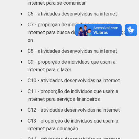
De 45 a 59 anos
86
internet para se comunicar
C6 - atividades desenvolvidas na internet
De 60 anos ou
82
C7 - proporção de indivíduos que usam a
mais
internet para busca de informações e serviços
RENDA
on
Até 1 SM
67
FAMILIAR
C8 - atividades desenvolvidas na internet
1 SM - 2 SM
72
C9 - proporção de indivíduos que usam a
internet para o lazer
2 SM - 3 SM
80
C10 - atividades desenvolvidas na internet
3 SM - 5 SM
84
C11 - proporção de indivíduos que usam a
internet para serviços financeiros
5 SM - 10 SM
88
C12 - atividades desenvolvidas na internet
10 SM ou +
96
C13 - proporção de indivíduos que usam a
internet para educação
CLASSE
A
94
2
SOCIAL