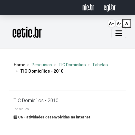
Ir para o conteúdo
A+
A-
A
Página inicial
Home
Pesquisas
TIC Domicílios
Tabelas
TIC Domicílios - 2010
TIC Domicílios - 2010
Indivíduos
C6 - atividades desenvolvidas na internet