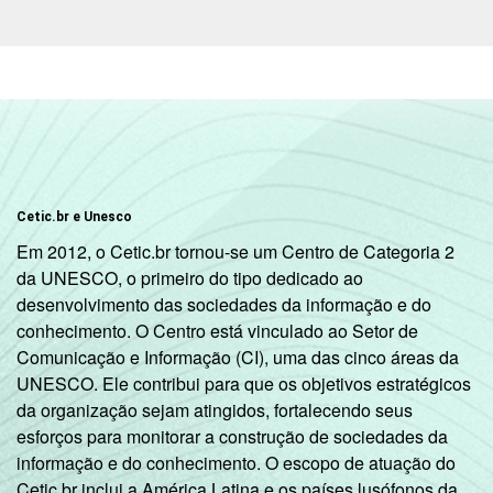
da Internet). Respostas múltiplas,
estimuladas e rodiziadas.
2
O critério utilizado para classificação leva
em consideração a educação do chefe de
família e a posse de uma série de utensílios
domésticos, relacionando-os a um sistema
de pontuação. A soma dos pontos
alcançados por domicílio é associada a uma
Cetic.br e Unesco
classe socioeconômica específica (A, B, C, D,
Em 2012, o Cetic.br tornou-se um Centro de Categoria 2
E).
da UNESCO, o primeiro do tipo dedicado ao
3
Nesta categoria estão contabilizados os
desenvolvimento das sociedades da informação e do
estudantes, aposentados e as donas de
conhecimento. O Centro está vinculado ao Setor de
casa.
Comunicação e Informação (CI), uma das cinco áreas da
Fonte: NIC.br - set/nov 2010
UNESCO. Ele contribui para que os objetivos estratégicos
da organização sejam atingidos, fortalecendo seus
esforços para monitorar a construção de sociedades da
informação e do conhecimento. O escopo de atuação do
Cetic.br inclui a América Latina e os países lusófonos da