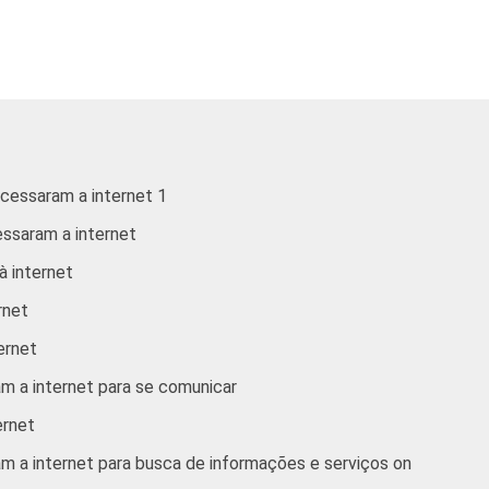
De 10 a 15 anos
De 16 a 24 anos
De 25 a 34 anos
De 35 a 44 anos
acessaram a internet 1
essaram a internet
De 45 a 59 anos
à internet
De 60 anos ou mais
rnet
Até 1 SM
ternet
am a internet para se comunicar
1 SM - 2 SM
ernet
2 SM - 3 SM
am a internet para busca de informações e serviços on