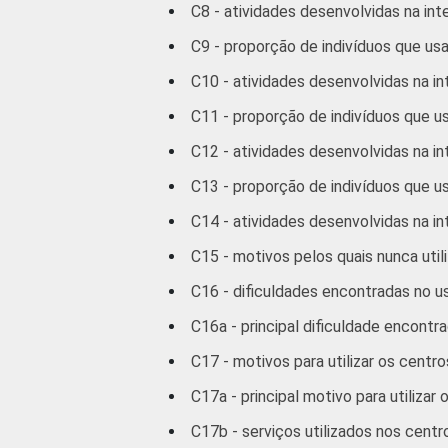
C8 - atividades desenvolvidas na int
C9 - proporção de indivíduos que usa
C10 - atividades desenvolvidas na in
C11 - proporção de indivíduos que us
C12 - atividades desenvolvidas na in
2
CLASSE SOCIAL
C13 - proporção de indivíduos que u
C14 - atividades desenvolvidas na in
C15 - motivos pelos quais nunca utili
C16 - dificuldades encontradas no u
C16a - principal dificuldade encontr
SITUAÇÃO DE EMPREGO
C17 - motivos para utilizar os centr
C17a - principal motivo para utiliza
C17b - serviços utilizados nos cent