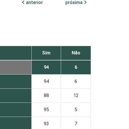
anterior
próxima
Sim
Não
94
6
94
6
88
12
95
5
93
7