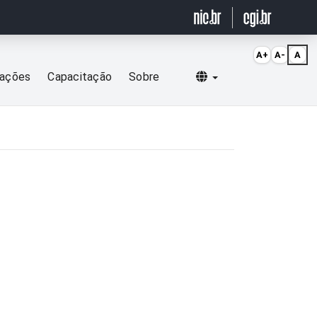
A+
A-
A
Selecionar idioma
cações
Capacitação
Sobre