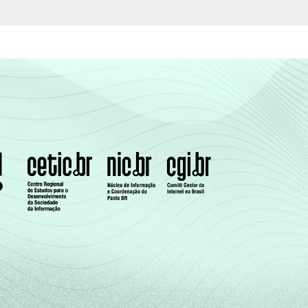
91
9
al +
oversample
de usuários da Internet).
e de uma série de utensílios domésticos,
a uma classe socioeconômica específica (A,