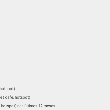
96
4
97
3
99
1
97
3
96
4
94
6
87
13
95
5
 hotspot)
net café, hotspot)
96
4
é, hotspot) nos últimos 12 meses