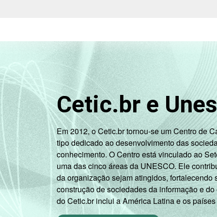
1
Base ponderada: 9.932 entrevistados 
2
Nesta categoria estão contabilizados
3
O critério utilizado para classificaç
relacionando-os a um sistema de pontu
B, C, D, E).
Cetic.br e Une
Fonte: NIC.br - set/nov 2010
Em 2012, o Cetic.br tornou-se um Centro de 
tipo dedicado ao desenvolvimento das socied
conhecimento. O Centro está vinculado ao Set
uma das cinco áreas da UNESCO. Ele contribui
da organização sejam atingidos, fortalecendo 
construção de sociedades da informação e do
do Cetic.br inclui a América Latina e os países