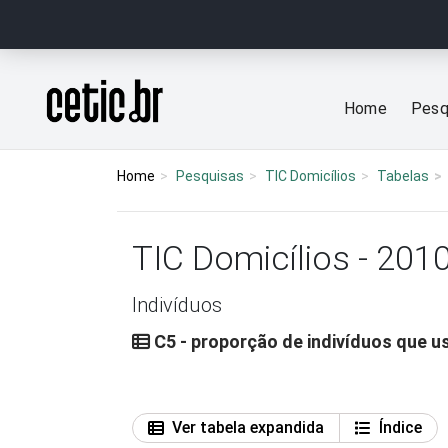
Ir para o conteúdo
Página inicial
Home
Pesq
Home
Pesquisas
TIC Domicílios
Tabelas
TIC Domicílios - 201
Indivíduos
C5 - proporção de indivíduos que u
Ver tabela expandida
Índice