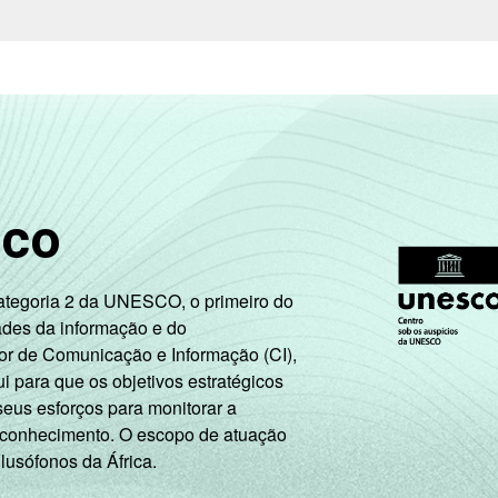
Não integra a população
3
economicamente ativa
que usaram a Internet nos últimos três meses (amostra princip
 os estudantes, aposentados e as donas de casa.
ão leva em consideração a educação do chefe de família e a poss
ação. A soma dos pontos alcançados por domicílio é associada 
sco
Categoria 2 da UNESCO, o primeiro do
ades da informação e do
or de Comunicação e Informação (CI),
 para que os objetivos estratégicos
seus esforços para monitorar a
 conhecimento. O escopo de atuação
 lusófonos da África.