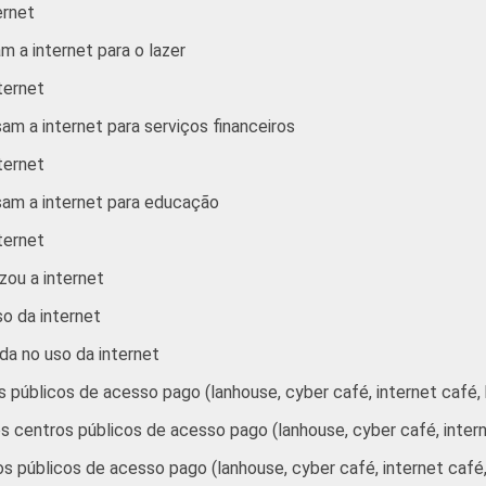
ernet
3 SM - 5 SM
m a internet para o lazer
5 SM - 10 SM
ternet
10 SM ou +
am a internet para serviços financeiros
ternet
A
sam a internet para educação
B
ternet
zou a internet
C
so da internet
DE
ada no uso da internet
Trabalhador
os públicos de acesso pago (lanhouse, cyber café, internet café,
r os centros públicos de acesso pago (lanhouse, cyber café, inter
Desempregado
ros públicos de acesso pago (lanhouse, cyber café, internet caf