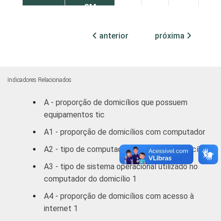
SM
Mais de 3
anterior
próxima
SM até 5
63
37
0
SM
Mais de 5
Indicadores Relacionados
SM até 10
82
18
0
A - proporção de domicílios que possuem
SM
equipamentos tic
Mais de
A1 - proporção de domicílios com computador
93
7
0
10 SM
A2 - tipo de computador presente no domicílio
Classe
A
99
1
0
A3 - tipo de sistema operacional utilizado no
social
computador do domicílio 1
B
80
20
0
A4 - proporção de domicílios com acesso à
internet 1
C
42
58
0