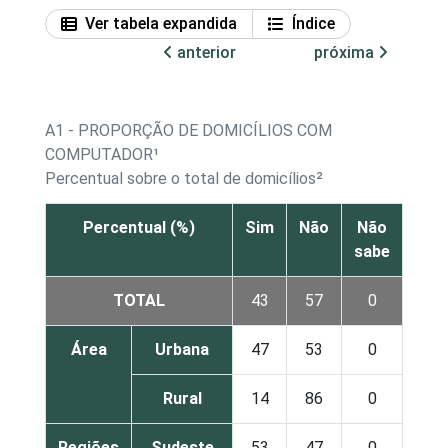
Ver tabela expandida
Índice
anterior
próxima
A1 - PROPORÇÃO DE DOMICÍLIOS COM
COMPUTADOR¹
Percentual sobre o total de domicílios²
Percentual (%)
Sim
Não
Não
sabe
TOTAL
43
57
0
Área
Urbana
47
53
0
Rural
14
86
0
Regiões
Sudeste
53
47
0