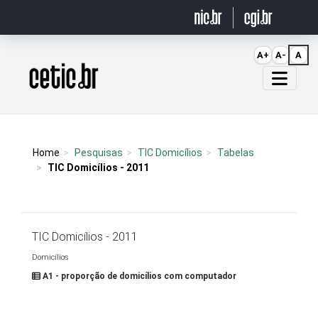
Ir para o conteúdo
A+
A-
A
Página inicial
Home
Pesquisas
TIC Domicílios
Tabelas
TIC Domicílios - 2011
TIC Domicílios - 2011
Domicílios
A1 - proporção de domicílios com computador