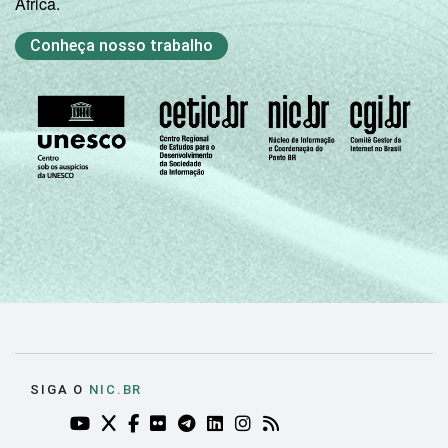
África.
Conheça nosso trabalho
SIGA O
NIC.BR
YOUTUBE DO NIC.BR (ABRE EM NOVA ABA)
TWITTER DO NIC.BR (ABRE EM NOVA ABA)
FACEBOOK DO NIC.BR (ABRE EM NOVA AB
FLICKR DO NIC.BR (ABRE EM NOVA AB
TELEGRAM DO NIC.BR (ABRE EM N
LINKEDIN DO NIC.BR (ABRE EM
INSTAGRAM DO NIC.BR (AB
RSS DO NIC.BR (ABRE 