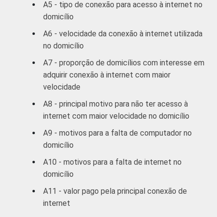
A5 - tipo de conexão para acesso à internet no
DE
7
93
0
domicílio
A6 - velocidade da conexão à internet utilizada
¹Considerando-se computadores de
no domicílio
mesa/desktop, computadores
A7 - proporção de domicílios com interesse em
portáteis/laptops e tablets.
2
adquirir conexão à internet com maior
Base ponderada: Total de domicílios =
61.292.039 domicílios
velocidade
Fonte: NIC.br - nov 2011 / jan 2012
A8 - principal motivo para não ter acesso à
internet com maior velocidade no domicílio
A9 - motivos para a falta de computador no
domicílio
A10 - motivos para a falta de internet no
domicílio
A11 - valor pago pela principal conexão de
internet