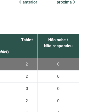
anterior
próxima
Tablet
Não sabe /
Não respondeu
ablet
)
2
0
2
0
0
0
2
0