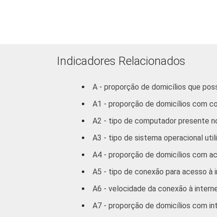
Classe social
A
B
Indicadores Relacionados
C
A - proporção de domicílios que po
DE
A1 - proporção de domicílios com 
¹
Base ponderada: 26.099.487 domicílio
A2 - tipo de computador presente no
Fonte: NIC.br - nov 2011 / jan 2012
A3 - tipo de sistema operacional uti
A4 - proporção de domicílios com ac
A5 - tipo de conexão para acesso à i
A6 - velocidade da conexão à interne
A7 - proporção de domicílios com in