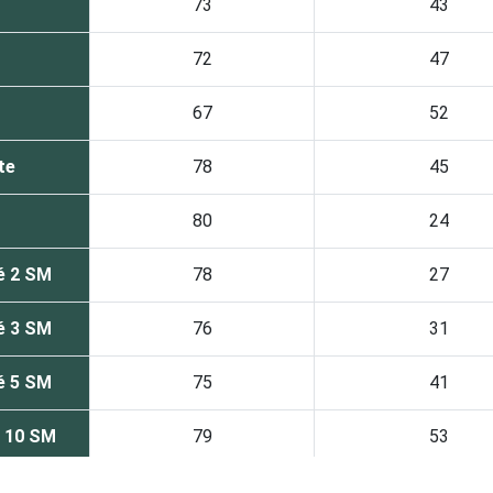
73
43
72
47
67
52
te
78
45
80
24
é 2 SM
78
27
é 3 SM
76
31
é 5 SM
75
41
é 10 SM
79
53
SM
68
82