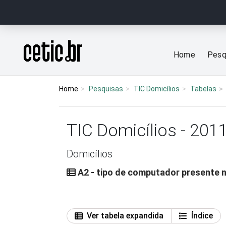
Ir para o conteúdo
Página inicial
Home
Pesq
Home
Pesquisas
TIC Domicílios
Tabelas
TIC Domicílios - 201
Domicílios
A2 - tipo de computador presente n
Ver tabela expandida
Índice