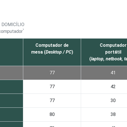
 DOMICÍLIO
¹
 computador
Computador de
Computador
mesa (
Desktop / PC
)
portátil
(
laptop, netbook, t
77
41
77
42
77
30
80
38