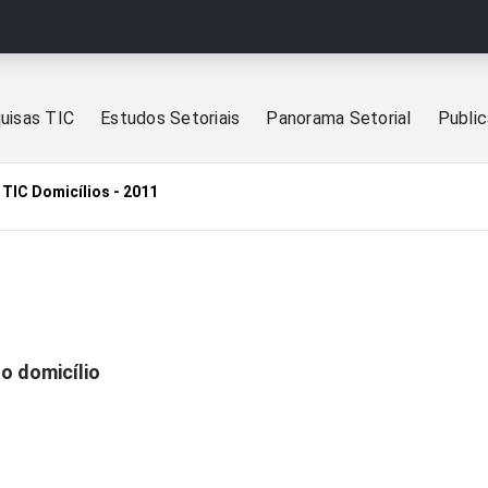
uisas TIC
Estudos Setoriais
Panorama Setorial
Publi
TIC Domicílios - 2011
1
o domicílio