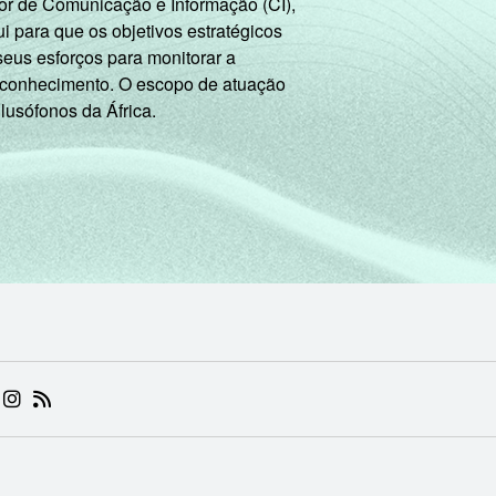
or de Comunicação e Informação (CI),
 para que os objetivos estratégicos
seus esforços para monitorar a
 conhecimento. O escopo de atuação
 lusófonos da África.
 (ABRE EM NOVA ABA)
.BR (ABRE EM NOVA ABA)
 NIC.BR (ABRE EM NOVA ABA)
 NIC.BR (ABRE EM NOVA ABA)
AM DO NIC.BR (ABRE EM NOVA ABA)
NKEDIN DO NIC.BR (ABRE EM NOVA ABA)
INSTAGRAM DO NIC.BR (ABRE EM NOVA ABA)
RSS DO NIC.BR (ABRE EM NOVA ABA)