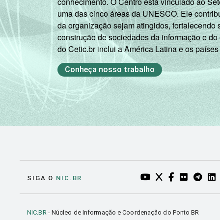
conhecimento. O Centro está vinculado ao Set
uma das cinco áreas da UNESCO. Ele contribui
da organização sejam atingidos, fortalecendo 
construção de sociedades da informação e do
do Cetic.br inclui a América Latina e os países
Conheça nosso trabalho
YOUTUBE DO NIC.BR
TWITTER DO NIC
FACEBOOK DO
FLICKR DO
TELEGR
LI
SIGA O
NIC.BR
NIC.BR
- Núcleo de Informação e Coordenação do Ponto BR