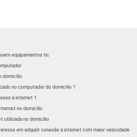
81
80
75
52
79
28
ssuem equipamentos tic
70
33
computador
s que possuem computador. Respostas múltiplas e estimuladas.
 domicílio
lizado no computador do domicílio 1
esso à internet 1
nternet no domicílio
t utilizada no domicílio
teresse em adquirir conexão à internet com maior velocidade