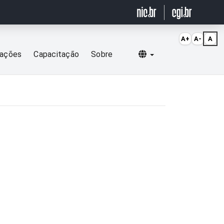
A+
A-
A
Selecionar idioma
cações
Capacitação
Sobre