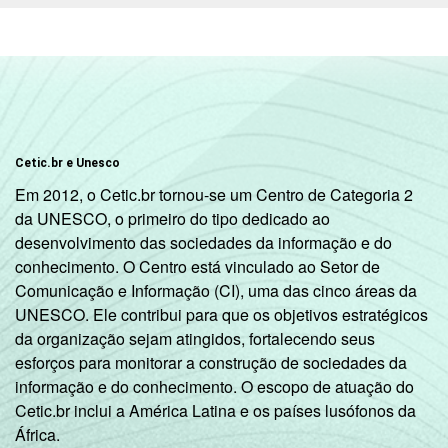
25 - 34
47
35 - 44
42
45 - 59
44
Cetic.br e Unesco
RENDA
ATÉ 1 SM
27
FAMILIAR
Em 2012, o Cetic.br tornou-se um Centro de Categoria 2
MAIS DE 1
da UNESCO, o primeiro do tipo dedicado ao
SM ATÉ 2
41
desenvolvimento das sociedades da informação e do
SM
conhecimento. O Centro está vinculado ao Setor de
Comunicação e Informação (CI), uma das cinco áreas da
UNESCO. Ele contribui para que os objetivos estratégicos
MAIS DE 2
da organização sejam atingidos, fortalecendo seus
SM ATÉ 3
39
esforços para monitorar a construção de sociedades da
SM
informação e do conhecimento. O escopo de atuação do
Cetic.br inclui a América Latina e os países lusófonos da
MAIS DE 3
África.
SM ATÉ 5
44