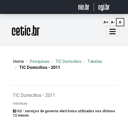
Ir para o conteúdo
A+
A-
A
Página inicial
Home
Pesquisas
TIC Domicílios
Tabelas
TIC Domicílios - 2011
TIC Domicílios - 2011
Indivíduos
G2 - serviços de governo eletrônico utilizados nos últimos
12 meses