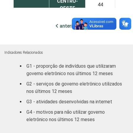
CENTRO-
44
OESTE
SEXO
Masculino
47
anterior
próxima
Feminino
42
GRAU DE
Analfabeto /
Indicadores Relacionados
INSTRUÇÃO
Educação
63
G1 - proporção de indivíduos que utilizaram
infantil
governo eletrônico nos últimos 12 meses
Fundamental
45
G2 - serviços de governo eletrônico utilizados
nos últimos 12 meses
Médio
43
G3 - atividades desenvolvidas na internet
Superior
47
G4 - motivos para não utilizar governo
eletrônico nos últimos 12 meses
FAIXA
16 - 24
46
ETÁRIA