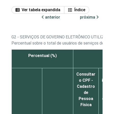
Ver tabela expandida
Índice
anterior
próxima
G2 - SERVIÇOS DE GOVERNO ELETRÔNICO UTILIZADO
Percentual sobre o total de usuários de serviços de gove
Percentual (%)
Ob
Consultar
Bu
o CPF -
infor
Cadastro
sobr
de
em
Pessoa
docu
Física
(cart
ident