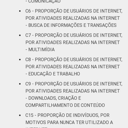
- COMUNICAÇÃO
SM até 2 SM
C6 - PROPORÇÃO DE USUÁRIOS DE INTERNET,
Mais de 2
POR ATIVIDADES REALIZADAS NA INTERNET
61
58
SM até 3 SM
- BUSCA DE INFORMAÇÕES E TRANSAÇÕES
C7 - PROPORÇÃO DE USUÁRIOS DE INTERNET,
Mais de 3
59
62
POR ATIVIDADES REALIZADAS NA INTERNET
SM até 5 SM
- MULTIMÍDIA
Mais de 5
C8 - PROPORÇÃO DE USUÁRIOS DE INTERNET,
SM até 10
69
65
POR ATIVIDADES REALIZADAS NA INTERNET
SM
- EDUCAÇÃO E TRABALHO
C9 - PROPORÇÃO DE USUÁRIOS DE INTERNET,
Mais de 10
63
58
POR ATIVIDADES REALIZADAS NA INTERNET
SM
- DOWNLOADS, CRIAÇÃO E
Classe
COMPARTILHAMENTO DE CONTEÚDO
A
48
41
social
C15 - PROPORÇÃO DE INDIVÍDUOS, POR
B
66
64
MOTIVOS PARA NUNCA TER UTILIZADO A