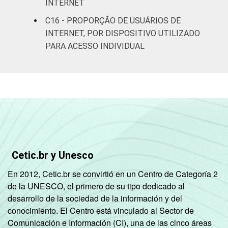
INTERNET
C
56
56
C16 - PROPORÇÃO DE USUÁRIOS DE
INTERNET, POR DISPOSITIVO UTILIZADO
DE
44
39
PARA ACESSO INDIVIDUAL
Condição
PEA
59
57
de
atividade
Não PEA
57
56
1
Base: 94.236.661 pessoas que usaram a
Internet há menos de três meses em relação
ao momento da entrevista. Respostas
estimuladas. Cada item apresentado se
Cetic.br y Unesco
refere apenas aos resultados da alternativa
"sim". Dados coletados entre outubro de
En 2012, Cetic.br se convirtió en un Centro de Categoría 2
2014 e março de 2015.
de la UNESCO, el primero de su tipo dedicado al
desarrollo de la sociedad de la información y del
conocimiento. El Centro está vinculado al Sector de
Comunicación e Información (CI), una de las cinco áreas