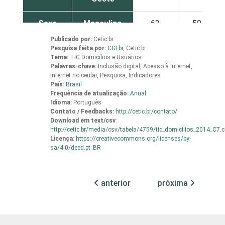
Sexo
Masculino
62
59
Publicado por:
Cetic.br
Feminino
56
55
Pesquisa feita por:
CGI.br
,
Cetic.br
Tema:
TIC Domicílios e Usuários
Palavras-chave:
Inclusão digital, Acesso à Internet,
Grau de
Analfabeto /
Internet no ceular, Pesquisa, Indicadores
instrução
Educação
54
37
País:
Brasil
Frequência de atualização:
Anual
infantil
Idioma:
Português
Contato / Feedbacks:
http://cetic.br/contato/
Fundamental
53
53
Download em
text/csv
:
http://cetic.br/media/csv/tabela/4759/tic_domicilios_2014_C7.
Licença:
https://creativecommons.org/licenses/by-
Médio
59
59
sa/4.0/deed.pt_BR
Superior
65
59
anterior
próxima
Faixa
De 10 a 15
68
66
etária
anos