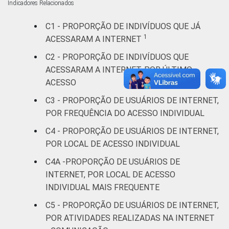
Indicadores Relacionados
De 16 a 24
67
69
anos
C1 - PROPORÇÃO DE INDIVÍDUOS QUE JÁ
1
ACESSARAM A INTERNET
De 25 a 34
61
57
anos
C2 - PROPORÇÃO DE INDIVÍDUOS QUE
ACESSARAM A INTERNET, POR ÚLTIMO
De 35 a 44
ACESSO
54
50
anos
C3 - PROPORÇÃO DE USUÁRIOS DE INTERNET,
POR FREQUÊNCIA DO ACESSO INDIVIDUAL
De 45 a 59
42
42
C4 - PROPORÇÃO DE USUÁRIOS DE INTERNET,
anos
POR LOCAL DE ACESSO INDIVIDUAL
60 anos ou
C4A -PROPORÇÃO DE USUÁRIOS DE
28
23
mais
INTERNET, POR LOCAL DE ACESSO
INDIVIDUAL MAIS FREQUENTE
Renda
Até 1 SM
43
45
C5 - PROPORÇÃO DE USUÁRIOS DE INTERNET,
familiar
POR ATIVIDADES REALIZADAS NA INTERNET
Mais de 1
53
52