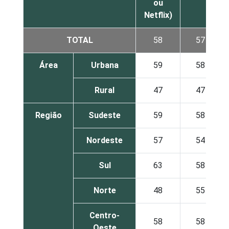
ou
Netflix)
TOTAL
58
57
Área
Urbana
59
58
Rural
47
47
Região
Sudeste
59
58
Nordeste
57
54
Sul
63
58
Norte
48
55
Centro-
58
58
Oeste