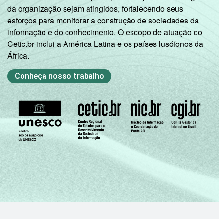
da organização sejam atingidos, fortalecendo seus
Classe C
12
56
30
2
esforços para monitorar a construção de sociedades da
informação e do conhecimento. O escopo de atuação do
Classe D/ E
30
49
19
2
Cetic.br inclui a América Latina e os países lusófonos da
África.
Condição
PEA
11
55
31
3
de
Conheça nosso trabalho
atividade
Não PEA
27
52
20
2
Base: 174.952.644 pessoas. Dados
coletados entre Novembro de 2015 e Junho
de 2016.