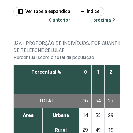
Ver tabela expandida
Índice
anterior
próxima
J2A - PROPORÇÃO DE INDIVÍDUOS, POR QUANTIDADE 
DE TELEFONE CELULAR
Percentual sobre o total da população
Percentual %
0
1
2
3
ou
+
TOTAL
16
54
27
3
Área
Urbana
14
55
29
2
Rural
29
49
19
3