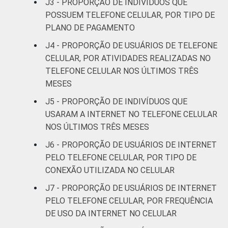
J3 - PROPORÇÃO DE INDIVÍDUOS QUE
POSSUEM TELEFONE CELULAR, POR TIPO DE
De 45 a 59
PLANO DE PAGAMENTO
13
58
25
4
anos
J4 - PROPORÇÃO DE USUÁRIOS DE TELEFONE
CELULAR, POR ATIVIDADES REALIZADAS NO
De 60 anos
32
52
14
1
TELEFONE CELULAR NOS ÚLTIMOS TRÊS
ou mais
MESES
Renda
Até 1 SM
30
48
21
1
J5 - PROPORÇÃO DE INDIVÍDUOS QUE
Familiar
USARAM A INTERNET NO TELEFONE CELULAR
Mais de 1
NOS ÚLTIMOS TRÊS MESES
18
52
27
3
SM até 2 SM
J6 - PROPORÇÃO DE USUÁRIOS DE INTERNET
PELO TELEFONE CELULAR, POR TIPO DE
Mais de 2
12
56
30
3
CONEXÃO UTILIZADA NO CELULAR
SM até 3 SM
J7 - PROPORÇÃO DE USUÁRIOS DE INTERNET
Mais de 3
PELO TELEFONE CELULAR, POR FREQUÊNCIA
9
55
32
4
SM até 5 SM
DE USO DA INTERNET NO CELULAR