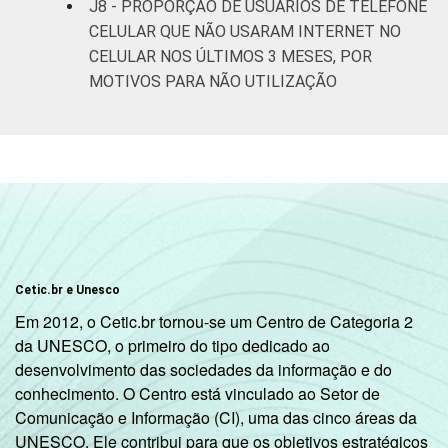
J8 - PROPORÇÃO DE USUÁRIOS DE TELEFONE
Mais de 5
CELULAR QUE NÃO USARAM INTERNET NO
SM até 10
4
61
33
2
CELULAR NOS ÚLTIMOS 3 MESES, POR
SM
MOTIVOS PARA NÃO UTILIZAÇÃO
Mais de 10
4
57
34
5
SM
Classe
Classe A
4
59
33
4
social
2008
Classe B
7
57
33
4
Classe C
15
55
28
2
Cetic.br e Unesco
Em 2012, o Cetic.br tornou-se um Centro de Categoria 2
Classe D/ E
32
48
18
2
da UNESCO, o primeiro do tipo dedicado ao
desenvolvimento das sociedades da informação e do
Classe
Classe A
5
61
31
4
conhecimento. O Centro está vinculado ao Setor de
social
Comunicação e Informação (CI), uma das cinco áreas da
2015
Classe B
5
57
34
4
UNESCO. Ele contribui para que os objetivos estratégicos