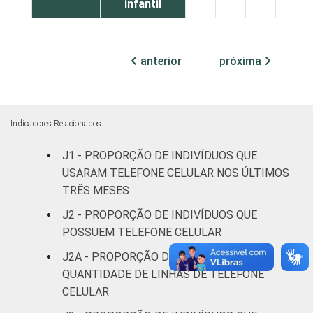
infantil
Fundamental
22
55
21
2
anterior
próxima
Médio
6
55
35
3
Superior
2
55
40
4
Indicadores Relacionados
Faixa
De 10 a 15
35
45
19
1
J1 - PROPORÇÃO DE INDIVÍDUOS QUE
etária
anos
USARAM TELEFONE CELULAR NOS ÚLTIMOS
TRÊS MESES
De 16 a 24
9
58
32
1
anos
J2 - PROPORÇÃO DE INDIVÍDUOS QUE
POSSUEM TELEFONE CELULAR
De 25 a 34
7
52
38
2
J2A - PROPORÇÃO DE INDIVÍDUOS, POR
anos
QUANTIDADE DE LINHAS DE TELEFONE
CELULAR
De 35 a 44
8
55
32
4
anos