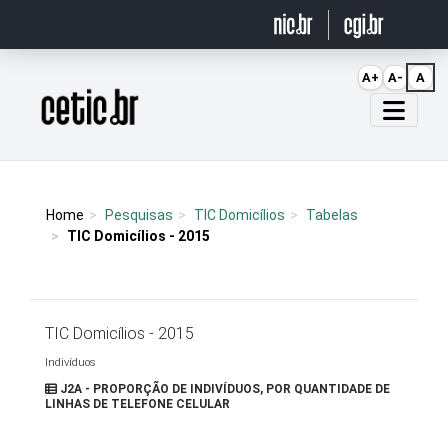
Ir para o conteúdo
A+
A-
A
Página inicial
Home
Pesquisas
TIC Domicílios
Tabelas
TIC Domicílios - 2015
TIC Domicílios - 2015
Indivíduos
J2A - PROPORÇÃO DE INDIVÍDUOS, POR QUANTIDADE DE
LINHAS DE TELEFONE CELULAR