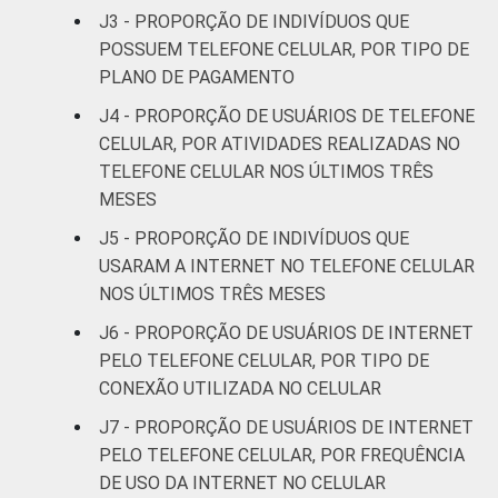
De 25 a 34
J3 - PROPORÇÃO DE INDIVÍDUOS QUE
97
70
anos
POSSUEM TELEFONE CELULAR, POR TIPO DE
PLANO DE PAGAMENTO
De 35 a 44
96
59
J4 - PROPORÇÃO DE USUÁRIOS DE TELEFONE
anos
CELULAR, POR ATIVIDADES REALIZADAS NO
TELEFONE CELULAR NOS ÚLTIMOS TRÊS
De 45 a 59
97
35
MESES
anos
J5 - PROPORÇÃO DE INDIVÍDUOS QUE
De 60 anos
USARAM A INTERNET NO TELEFONE CELULAR
95
18
ou mais
NOS ÚLTIMOS TRÊS MESES
J6 - PROPORÇÃO DE USUÁRIOS DE INTERNET
Renda
Até 1 SM
91
38
PELO TELEFONE CELULAR, POR TIPO DE
Familiar
CONEXÃO UTILIZADA NO CELULAR
Mais de 1
95
46
SM até 2 SM
J7 - PROPORÇÃO DE USUÁRIOS DE INTERNET
PELO TELEFONE CELULAR, POR FREQUÊNCIA
Mais de 2
DE USO DA INTERNET NO CELULAR
97
56