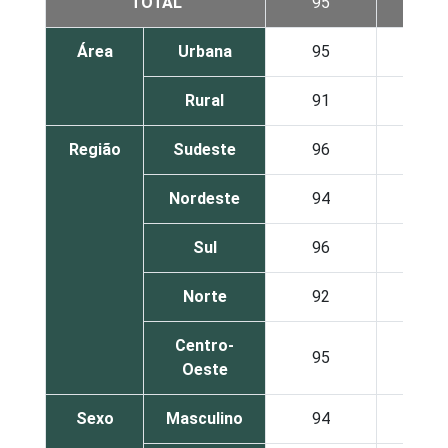
TOTAL
95
52
Área
Urbana
95
54
Rural
91
41
Região
Sudeste
96
55
Nordeste
94
44
Sul
96
54
Norte
92
59
Centro-
95
56
Oeste
Sexo
Masculino
94
51