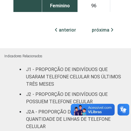
Feminino
96
53
Grau de
Analfabeto /
instrução
Educação
94
7
anterior
próxima
infantil
Fundamental
92
37
Indicadores Relacionados
Médio
97
68
J1 - PROPORÇÃO DE INDIVÍDUOS QUE
USARAM TELEFONE CELULAR NOS ÚLTIMOS
Superior
98
80
TRÊS MESES
Faixa
De 10 a 15
J2 - PROPORÇÃO DE INDIVÍDUOS QUE
80
45
etária
anos
POSSUEM TELEFONE CELULAR
J2A - PROPORÇÃO DE INDIVÍDUOS, POR
De 16 a 24
96
73
QUANTIDADE DE LINHAS DE TELEFONE
anos
CELULAR