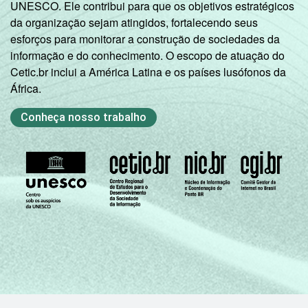
UNESCO. Ele contribui para que os objetivos estratégicos
da organização sejam atingidos, fortalecendo seus
Classe
Classe A
94
80
esforços para monitorar a construção de sociedades da
social
informação e do conhecimento. O escopo de atuação do
2015
Classe B
96
65
Cetic.br inclui a América Latina e os países lusófonos da
África.
Classe C
95
52
Conheça nosso trabalho
Classe D/ E
93
37
Condição
PEA
96
58
de
atividade
Não PEA
91
39
Base: 153.402.880 usuários de telefone
celular. Respostas estimuladas e rodiziadas.
Cada item apresentado se refere apenas aos
resultados da alternativa sim. Dados
coletados entre Novembro de 2015 e Junho