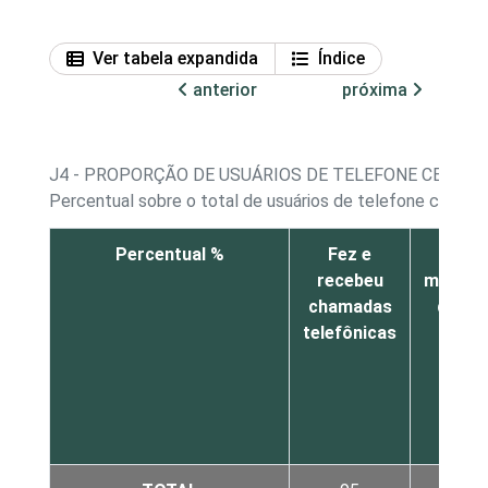
Ver tabela expandida
Índice
anterior
próxima
J4 - PROPORÇÃO DE USUÁRIOS DE TELEFONE CELULA
Percentual sobre o total de usuários de telefone celular
Percentual %
Fez e
Envi
recebeu
mensag
chamadas
de te
telefônicas
SM