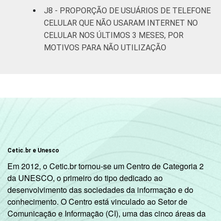
SM até 3 SM
J8 - PROPORÇÃO DE USUÁRIOS DE TELEFONE
CELULAR QUE NÃO USARAM INTERNET NO
Mais de 3
97
61
CELULAR NOS ÚLTIMOS 3 MESES, POR
SM até 5 SM
MOTIVOS PARA NÃO UTILIZAÇÃO
Mais de 5
SM até 10
97
70
SM
Mais de 10
96
77
SM
Classe
Classe A
93
83
Cetic.br e Unesco
social
Em 2012, o Cetic.br tornou-se um Centro de Categoria 2
2008
Classe B
96
64
da UNESCO, o primeiro do tipo dedicado ao
desenvolvimento das sociedades da informação e do
Classe C
95
51
conhecimento. O Centro está vinculado ao Setor de
Comunicação e Informação (CI), uma das cinco áreas da
Classe D/ E
92
34