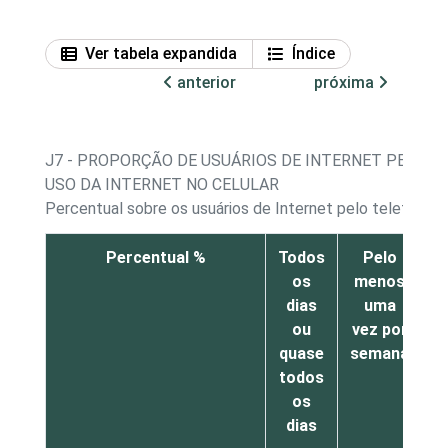
Ver tabela expandida
Índice
anterior
próxima
J7 - PROPORÇÃO DE USUÁRIOS DE INTERNET PELO T
USO DA INTERNET NO CELULAR
Percentual sobre os usuários de Internet pelo telefone c
Percentual %
Todos
Pelo
os
menos
m
dias
uma
ou
vez por
quase
semana
todos
os
dias