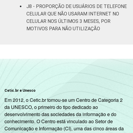
Mais de 2
84
13
J8 - PROPORÇÃO DE USUÁRIOS DE TELEFONE
SM até 3 SM
CELULAR QUE NÃO USARAM INTERNET NO
CELULAR NOS ÚLTIMOS 3 MESES, POR
Mais de 3
86
13
MOTIVOS PARA NÃO UTILIZAÇÃO
SM até 5 SM
Mais de 5
SM até 10
94
5
SM
Mais de 10
92
7
SM
Cetic.br e Unesco
Classe
Classe A
92
7
Em 2012, o Cetic.br tornou-se um Centro de Categoria 2
social
da UNESCO, o primeiro do tipo dedicado ao
2008
Classe B
89
9
desenvolvimento das sociedades da informação e do
conhecimento. O Centro está vinculado ao Setor de
Classe C
79
16
Comunicação e Informação (CI), uma das cinco áreas da