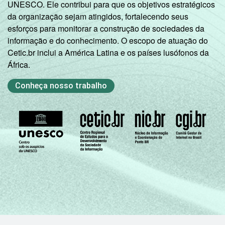
UNESCO. Ele contribui para que os objetivos estratégicos
Classe D/ E
63
24
da organização sejam atingidos, fortalecendo seus
esforços para monitorar a construção de sociedades da
Classe
Classe A
93
6
informação e do conhecimento. O escopo de atuação do
social
Cetic.br inclui a América Latina e os países lusófonos da
2015
Classe B
92
7
África.
Classe C
81
15
Conheça nosso trabalho
Classe D/ E
61
25
Condição
PEA
83
13
de
atividade
Não PEA
77
17
Base: 98.231.272 usuários de Internet pelo
telefone celular. Respostas estimuladas.
Dados coletados entre Novembro de 2015 e
Junho de 2016.