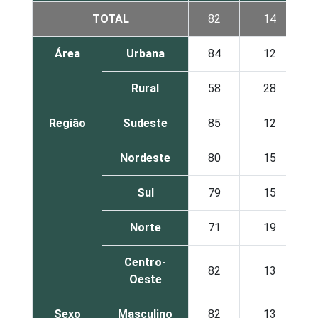
TOTAL
82
14
Área
Urbana
84
12
Rural
58
28
Região
Sudeste
85
12
Nordeste
80
15
Sul
79
15
Norte
71
19
Centro-
82
13
Oeste
Sexo
Masculino
82
13