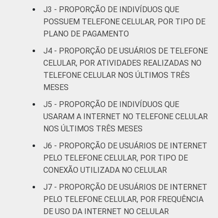
J3 - PROPORÇÃO DE INDIVÍDUOS QUE
De 25 a 34
POSSUEM TELEFONE CELULAR, POR TIPO DE
84
11
anos
PLANO DE PAGAMENTO
J4 - PROPORÇÃO DE USUÁRIOS DE TELEFONE
De 35 a 44
82
14
CELULAR, POR ATIVIDADES REALIZADAS NO
anos
TELEFONE CELULAR NOS ÚLTIMOS TRÊS
MESES
De 45 a 59
79
16
anos
J5 - PROPORÇÃO DE INDIVÍDUOS QUE
USARAM A INTERNET NO TELEFONE CELULAR
De 60 anos
NOS ÚLTIMOS TRÊS MESES
73
22
ou mais
J6 - PROPORÇÃO DE USUÁRIOS DE INTERNET
PELO TELEFONE CELULAR, POR TIPO DE
Renda
Até 1 SM
66
23
CONEXÃO UTILIZADA NO CELULAR
Familiar
Mais de 1
J7 - PROPORÇÃO DE USUÁRIOS DE INTERNET
76
18
SM até 2 SM
PELO TELEFONE CELULAR, POR FREQUÊNCIA
DE USO DA INTERNET NO CELULAR