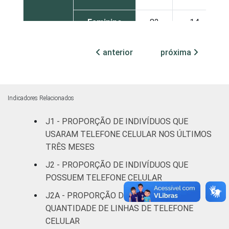
Feminino
82
14
Grau de
Analfabeto /
anterior
próxima
instrução
Educação
62
15
infantil
Fundamental
71
21
Indicadores Relacionados
J1 - PROPORÇÃO DE INDIVÍDUOS QUE
Médio
85
12
USARAM TELEFONE CELULAR NOS ÚLTIMOS
TRÊS MESES
Superior
92
7
J2 - PROPORÇÃO DE INDIVÍDUOS QUE
Faixa
De 10 a 15
POSSUEM TELEFONE CELULAR
77
17
etária
anos
J2A - PROPORÇÃO DE INDIVÍDUOS, POR
QUANTIDADE DE LINHAS DE TELEFONE
De 16 a 24
84
11
CELULAR
anos