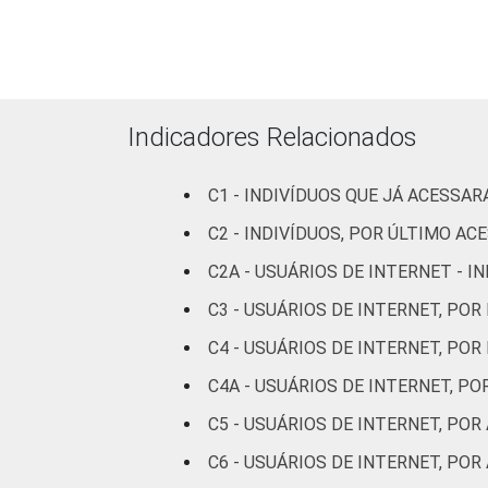
Fundamental
49
Médio
52
Indicadores Relacionados
Superior
49
C1 - INDIVÍDUOS QUE JÁ ACESSA
Faixa
De 10 a 15
31
etária
C2 - INDIVÍDUOS, POR ÚLTIMO AC
anos
C2A - USUÁRIOS DE INTERNET - 
De 16 a 24
60
C3 - USUÁRIOS DE INTERNET, POR
anos
C4 - USUÁRIOS DE INTERNET, POR
De 25 a 34
56
C4A - USUÁRIOS DE INTERNET, P
anos
C5 - USUÁRIOS DE INTERNET, PO
De 35 a 44
57
C6 - USUÁRIOS DE INTERNET, PO
anos