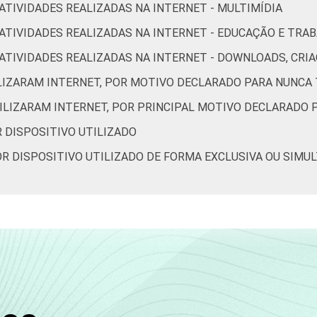
 ATIVIDADES REALIZADAS NA INTERNET - MULTIMÍDIA
R ATIVIDADES REALIZADAS NA INTERNET - EDUCAÇÃO E TRA
65
78
41
52
OR ATIVIDADES REALIZADAS NA INTERNET - DOWNLOADS, C
ILIZARAM INTERNET, POR MOTIVO DECLARADO PARA NUNCA 
67
72
28
40
TILIZARAM INTERNET, POR PRINCIPAL MOTIVO DECLARADO 
57
71
41
60
R DISPOSITIVO UTILIZADO
POR DISPOSITIVO UTILIZADO DE FORMA EXCLUSIVA OU SIMU
65
76
37
47
68
75
29
36
65
72
24
23