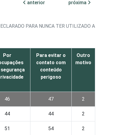
anterior
próxima
DECLARADO PARA NUNCA TER UTILIZADO A
Por
Para evitar o
Outro
ocupações
contato com
motivo
 segurança
conteúdo
privacidade
perigoso
46
47
2
44
44
2
51
54
2