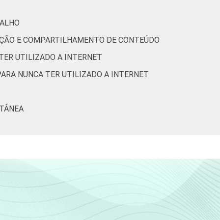
BALHO
51
50
1
RIAÇÃO E COMPARTILHAMENTO DE CONTEÚDO
TER UTILIZADO A INTERNET
39
40
2
PARA NUNCA TER UTILIZADO A INTERNET
51
52
2
LTÂNEA
49
48
2
34
35
2
44
47
0