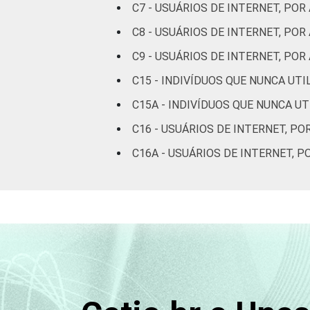
C7 - USUÁRIOS DE INTERNET, POR
De 45 a 59
C8 - USUÁRIOS DE INTERNET, PO
49
anos
C9 - USUÁRIOS DE INTERNET, P
De 60 anos
C15 - INDIVÍDUOS QUE NUNCA UT
43
ou mais
C15A - INDIVÍDUOS QUE NUNCA U
Renda
Até 1 SM
53
C16 - USUÁRIOS DE INTERNET, PO
Familiar
C16A - USUÁRIOS DE INTERNET, 
Mais de 1
47
SM até 2 SM
Mais de 2
43
SM até 3 SM
Mais de 3
38
SM até 5 SM