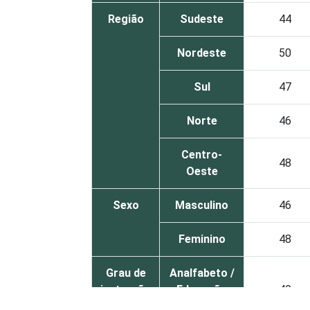
Região
Sudeste
44
Nordeste
50
Sul
47
Norte
46
Centro-
48
Oeste
Sexo
Masculino
46
Feminino
48
Grau de
Analfabeto /
instrução
Educação
40
infantil