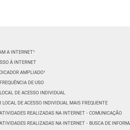
64
75
38
48
76
71
31
37
87
40
12
8
RAM A INTERNET¹
20
53
57
47
ESSO À INTERNET
INDICADOR AMPLIADO¹
52
67
52
65
 FREQUÊNCIA DE USO
 LOCAL DE ACESSO INDIVIDUAL
58
62
55
61
OR LOCAL DE ACESSO INDIVIDUAL MAIS FREQUENTE
R ATIVIDADES REALIZADAS NA INTERNET - COMUNICAÇÃO
59
78
35
56
R ATIVIDADES REALIZADAS NA INTERNET - BUSCA DE INFOR