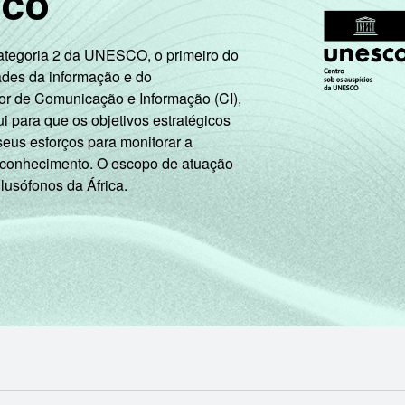
sco
93
76
26
24
Categoria 2 da UNESCO, o primeiro do
ades da informação e do
or de Comunicação e Informação (CI),
97
41
14
13
 para que os objetivos estratégicos
seus esforços para monitorar a
 conhecimento. O escopo de atuação
54
79
55
63
 lusófonos da África.
55
72
26
36
77
65
25
28
85
47
5
0
78
76
18
17