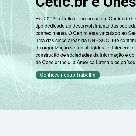
Cetic.br e Une
Mais de 5
SM até 10
28
SM
Em 2012, o Cetic.br tornou-se um Centro de 
tipo dedicado ao desenvolvimento das socied
Mais de 10
conhecimento. O Centro está vinculado ao Set
29
SM
uma das cinco áreas da UNESCO. Ele contribui
da organização sejam atingidos, fortalecendo 
Não tem
construção de sociedades da informação e do
50
renda
do Cetic.br inclui a América Latina e os países
Não sabe
41
Conheça nosso trabalho
Não
36
respondeu
Classe
A
43
social
B
37