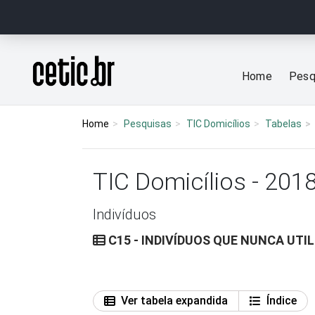
Ir para o conteúdo
Página inicial
Home
Pesq
Home
Pesquisas
TIC Domicílios
Tabelas
TIC Domicílios - 201
Indivíduos
C15 - INDIVÍDUOS QUE NUNCA UTI
Ver tabela expandida
Índice