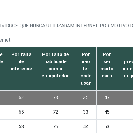
DIVÍDUOS QUE NUNCA UTILIZARAM INTERNET, POR MOTIVO 
ernet
de
Por falta
Por falta de
Por
Por
de
de
habilidade
não
ser
pre
interesse
com o
ter
muito
com
computador
onde
caro
ou 
usar
63
73
35
47
65
72
33
45
58
75
44
53