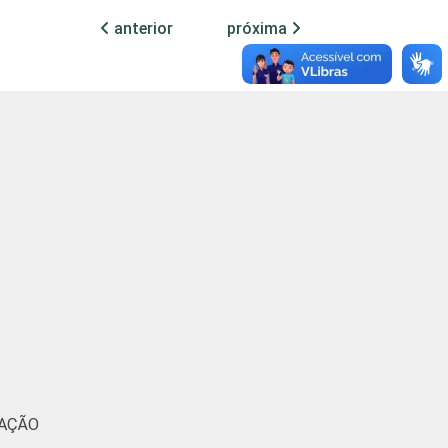
anterior
próxima
47
49
1
47
44
1
32
18
1
41
65
3
56
55
1
52
51
1
55
57
0
MAÇÃO