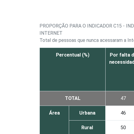
PROPORÇÃO PARA O INDICADOR C15 - IN
INTERNET
Total de pessoas que nunca acessaram a Int
Percentual (%)
Por falta 
necessida
TOTAL
47
Área
Urbana
46
Rural
50