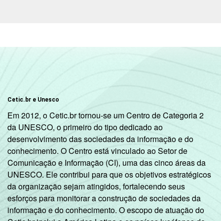
Classe
A
41
81
social
B
38
76
C
35
74
DE
32
67
Condição
PEA
33
75
Cetic.br e Unesco
de
Em 2012, o Cetic.br tornou-se um Centro de Categoria 2
atividade
Não PEA
40
70
da UNESCO, o primeiro do tipo dedicado ao
desenvolvimento das sociedades da informação e do
Fonte: CGI.br/NIC.br, Centro Regional de
conhecimento. O Centro está vinculado ao Setor de
Estudos para o Desenvolvimento da
Comunicação e Informação (CI), uma das cinco áreas da
Sociedade da Informação (Cetic.br),
UNESCO. Ele contribui para que os objetivos estratégicos
Pesquisa sobre o Uso das Tecnologias de
da organização sejam atingidos, fortalecendo seus
Informação e Comunicação nos domicílios
esforços para monitorar a construção de sociedades da
brasileiros - TIC Domicílios 2018.
informação e do conhecimento. O escopo de atuação do