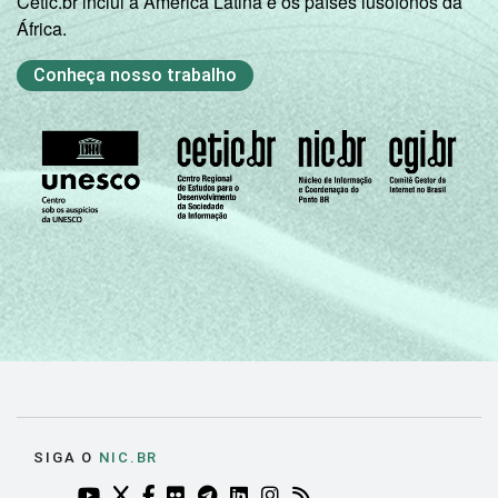
Cetic.br inclui a América Latina e os países lusófonos da
África.
Conheça nosso trabalho
SIGA O
NIC.BR
YOUTUBE DO NIC.BR (ABRE EM NOVA ABA)
TWITTER DO NIC.BR (ABRE EM NOVA ABA)
FACEBOOK DO NIC.BR (ABRE EM NOVA AB
FLICKR DO NIC.BR (ABRE EM NOVA AB
TELEGRAM DO NIC.BR (ABRE EM N
LINKEDIN DO NIC.BR (ABRE EM
INSTAGRAM DO NIC.BR (AB
RSS DO NIC.BR (ABRE 