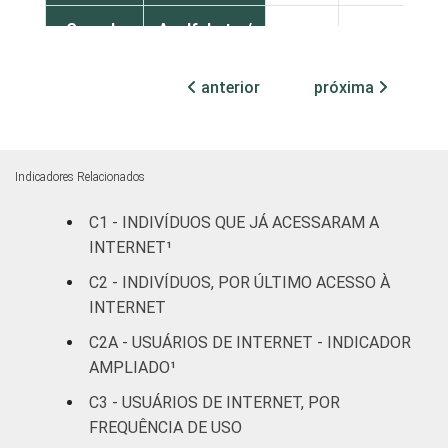
Grau de
Analfabeto /
instrução
Educação
17
58
infantil
anterior
próxima
Fundamental
40
69
Médio
36
75
Indicadores Relacionados
C1 - INDIVÍDUOS QUE JÁ ACESSARAM A
Superior
28
77
INTERNET¹
Faixa
De 10 a 15
C2 - INDIVÍDUOS, POR ÚLTIMO ACESSO À
74
87
etária
anos
INTERNET
C2A - USUÁRIOS DE INTERNET - INDICADOR
De 16 a 24
53
87
AMPLIADO¹
anos
C3 - USUÁRIOS DE INTERNET, POR
De 25 a 34
FREQUÊNCIA DE USO
31
79
anos