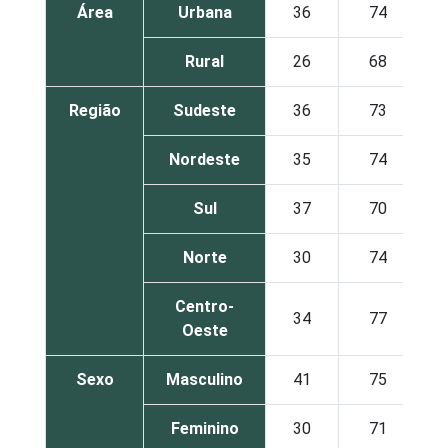
Área
Urbana
36
74
Rural
26
68
Região
Sudeste
36
73
Nordeste
35
74
Sul
37
70
Norte
30
74
Centro-
34
77
Oeste
Sexo
Masculino
41
75
Feminino
30
71