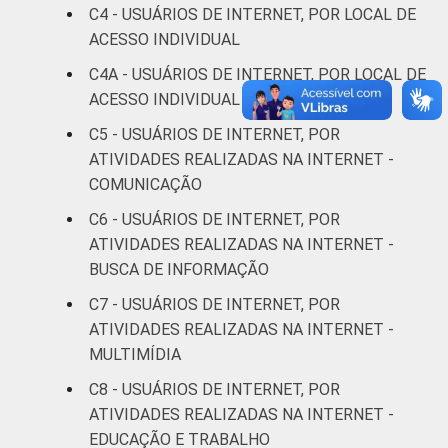
C4 - USUÁRIOS DE INTERNET, POR LOCAL DE
ACESSO INDIVIDUAL
De 35 a 44
23
72
anos
C4A - USUÁRIOS DE INTERNET, POR LOCAL DE
ACESSO INDIVIDUAL MAIS FREQUENTE
De 45 a 59
16
55
C5 - USUÁRIOS DE INTERNET, POR
anos
ATIVIDADES REALIZADAS NA INTERNET -
COMUNICAÇÃO
De 60 anos
13
41
ou mais
C6 - USUÁRIOS DE INTERNET, POR
ATIVIDADES REALIZADAS NA INTERNET -
Renda
Até 1 SM
36
69
BUSCA DE INFORMAÇÃO
Familiar
C7 - USUÁRIOS DE INTERNET, POR
Mais de 1
34
73
ATIVIDADES REALIZADAS NA INTERNET -
SM até 2 SM
MULTIMÍDIA
Mais de 2
C8 - USUÁRIOS DE INTERNET, POR
36
73
SM até 3 SM
ATIVIDADES REALIZADAS NA INTERNET -
EDUCAÇÃO E TRABALHO