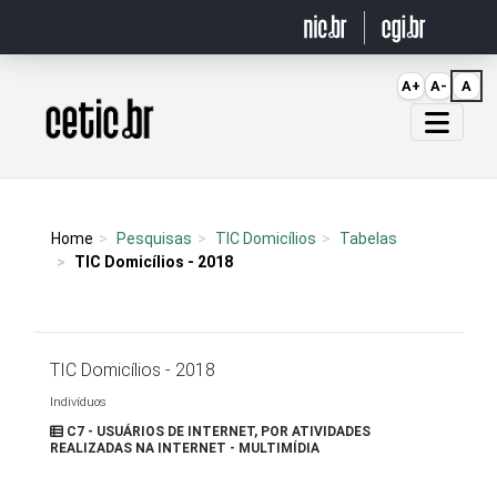
Ir para o conteúdo
A+
A-
A
Página inicial
Home
Pesquisas
TIC Domicílios
Tabelas
TIC Domicílios - 2018
TIC Domicílios - 2018
Indivíduos
C7 - USUÁRIOS DE INTERNET, POR ATIVIDADES
REALIZADAS NA INTERNET - MULTIMÍDIA