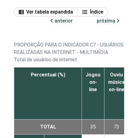
Ver tabela expandida
Índice
anterior
próxima
PROPORÇÃO PARA O INDICADOR C7 - USUÁRIOS DE IN
REALIZADAS NA INTERNET - MULTIMÍDIA
Total de usuários de Internet
Percentual (%)
Jogou
Ouviu
A
on-
música
line
on-line
pr
f
s
TOTAL
35
73