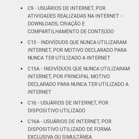
Mais de 3
39
79
C9 - USUÁRIOS DE INTERNET, POR
SM até 5 SM
ATIVIDADES REALIZADAS NA INTERNET -
DOWNLOADS, CRIAÇÃO E
Mais de 5
COMPARTILHAMENTO DE CONTEÚDO
SM até 10
32
79
SM
C15 - INDIVÍDUOS QUE NUNCA UTILIZARAM
INTERNET, POR MOTIVO DECLARADO PARA
Mais de 10
NUNCA TER UTILIZADO A INTERNET
33
82
SM
C15A - INDIVÍDUOS QUE NUNCA UTILIZARAM
INTERNET, POR PRINCIPAL MOTIVO
Não tem
49
70
DECLARADO PARA NUNCA TER UTILIZADO A
renda
INTERNET
Não sabe
31
68
C16 - USUÁRIOS DE INTERNET, POR
DISPOSITIVO UTILIZADO
Não
29
63
C16A - USUÁRIOS DE INTERNET, POR
respondeu
DISPOSITIVO UTILIZADO DE FORMA
EXCLUSIVA OU SIMULTÂNEA