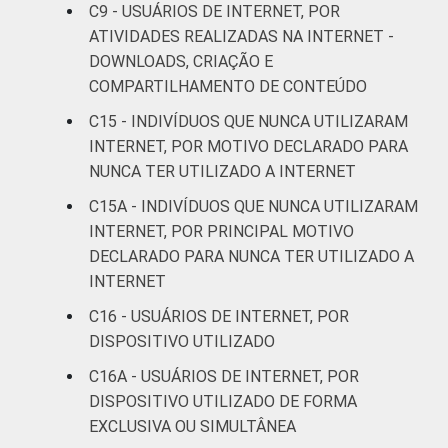
C9 - USUÁRIOS DE INTERNET, POR
ATIVIDADES REALIZADAS NA INTERNET -
Mais de 3
94
4
DOWNLOADS, CRIAÇÃO E
SM até 5 SM
COMPARTILHAMENTO DE CONTEÚDO
Mais de 5
C15 - INDIVÍDUOS QUE NUNCA UTILIZARAM
SM até 10
95
3
INTERNET, POR MOTIVO DECLARADO PARA
SM
NUNCA TER UTILIZADO A INTERNET
C15A - INDIVÍDUOS QUE NUNCA UTILIZARAM
Mais de 10
96
3
INTERNET, POR PRINCIPAL MOTIVO
SM
DECLARADO PARA NUNCA TER UTILIZADO A
INTERNET
Não tem
85
10
renda
C16 - USUÁRIOS DE INTERNET, POR
DISPOSITIVO UTILIZADO
Não sabe
90
8
C16A - USUÁRIOS DE INTERNET, POR
DISPOSITIVO UTILIZADO DE FORMA
Não
86
9
EXCLUSIVA OU SIMULTÂNEA
respondeu