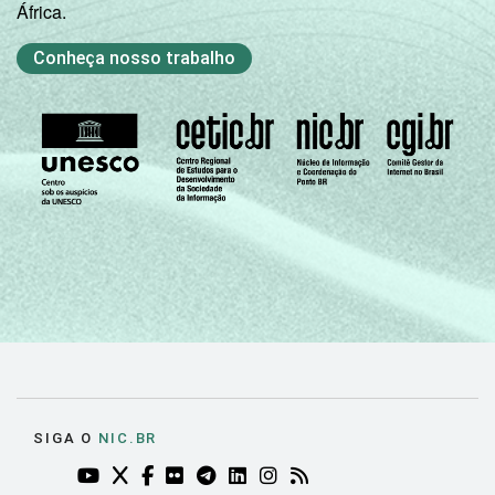
brasileiros - TIC Domicílios 2018.
África.
Conheça nosso trabalho
SIGA O
NIC.BR
YOUTUBE DO NIC.BR (ABRE EM NOVA ABA)
TWITTER DO NIC.BR (ABRE EM NOVA ABA)
FACEBOOK DO NIC.BR (ABRE EM NOVA AB
FLICKR DO NIC.BR (ABRE EM NOVA AB
TELEGRAM DO NIC.BR (ABRE EM N
LINKEDIN DO NIC.BR (ABRE EM
INSTAGRAM DO NIC.BR (AB
RSS DO NIC.BR (ABRE 