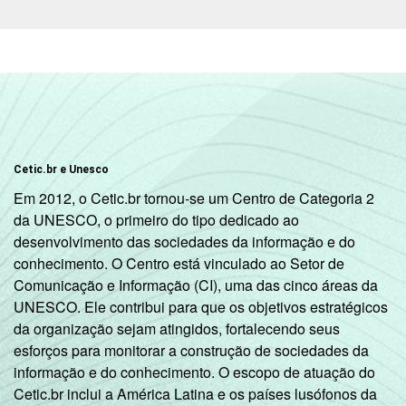
Classe
A
93
3
social
B
96
3
C
90
8
DE
78
16
Cetic.br e Unesco
Em 2012, o Cetic.br tornou-se um Centro de Categoria 2
Condição
PEA
92
6
da UNESCO, o primeiro do tipo dedicado ao
de
desenvolvimento das sociedades da informação e do
atividade
Não PEA
83
12
conhecimento. O Centro está vinculado ao Setor de
Comunicação e Informação (CI), uma das cinco áreas da
Fonte: CGI.br/NIC.br, Centro Regional de
UNESCO. Ele contribui para que os objetivos estratégicos
Estudos para o Desenvolvimento da
da organização sejam atingidos, fortalecendo seus
Sociedade da Informação (Cetic.br),
esforços para monitorar a construção de sociedades da
Pesquisa sobre o Uso das Tecnologias de
informação e do conhecimento. O escopo de atuação do
Informação e Comunicação nos domicílios
Cetic.br inclui a América Latina e os países lusófonos da