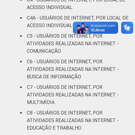
De 25 a 34
91
7
ACESSO INDIVIDUAL
anos
C4A - USUÁRIOS DE INTERNET, POR LOCAL DE
De 35 a 44
ACESSO INDIVIDUAL MAIS FREQUENTE
89
8
anos
C5 - USUÁRIOS DE INTERNET, POR
ATIVIDADES REALIZADAS NA INTERNET -
De 45 a 59
87
10
COMUNICAÇÃO
anos
C6 - USUÁRIOS DE INTERNET, POR
De 60 anos
ATIVIDADES REALIZADAS NA INTERNET -
80
11
ou mais
BUSCA DE INFORMAÇÃO
C7 - USUÁRIOS DE INTERNET, POR
Renda
Até 1 SM
81
14
ATIVIDADES REALIZADAS NA INTERNET -
Familiar
MULTIMÍDIA
Mais de 1
86
11
SM até 2 SM
C8 - USUÁRIOS DE INTERNET, POR
ATIVIDADES REALIZADAS NA INTERNET -
Mais de 2
EDUCAÇÃO E TRABALHO
93
5
SM até 3 SM