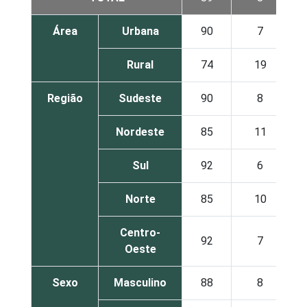
Área
Urbana
90
7
Rural
74
19
Região
Sudeste
90
8
Nordeste
85
11
Sul
92
6
Norte
85
10
Centro-
92
7
Oeste
Sexo
Masculino
88
8