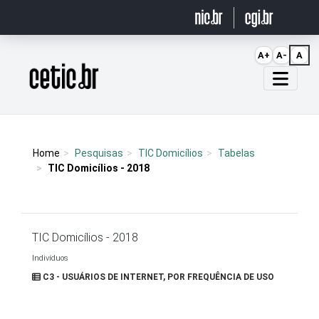
Ir para o conteúdo
A+
A-
A
Página inicial
Home
Pesquisas
TIC Domicílios
Tabelas
TIC Domicílios - 2018
TIC Domicílios - 2018
Indivíduos
C3 - USUÁRIOS DE INTERNET, POR FREQUÊNCIA DE USO