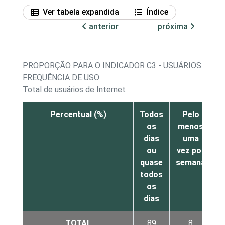
Ver tabela expandida
Índice
anterior
próxima
PROPORÇÃO PARA O INDICADOR C3 - USUÁRIOS DE IN
FREQUÊNCIA DE USO
Total de usuários de Internet
Percentual (%)
Todos
Pelo
os
menos
m
dias
uma
ou
vez por
quase
semana
todos
os
dias
TOTAL
89
8