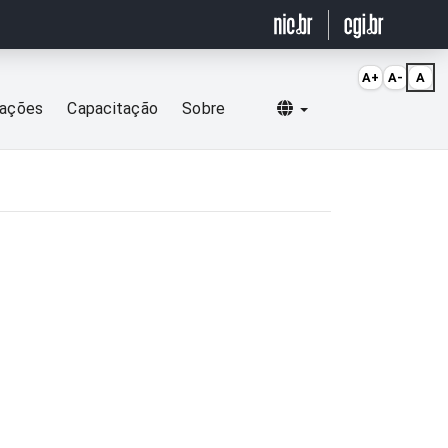
A+
A-
A
Selecionar idioma
cações
Capacitação
Sobre