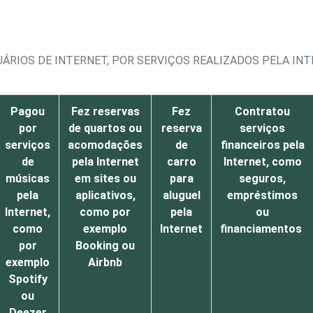
UÁRIOS DE INTERNET, POR SERVIÇOS REALIZADOS PELA IN
Pagou
Fez reservas
Fez
Contratou
por
de quartos ou
reserva
serviços
serviços
acomodações
de
financeiros pela
de
pela Internet
carro
Internet, como
músicas
em sites ou
para
seguros,
pela
aplicativos,
aluguel
empréstimos
Internet,
como por
pela
ou
como
exemplo
Internet
financiamentos
por
Booking ou
exemplo
Airbnb
Spotify
ou
Deezer