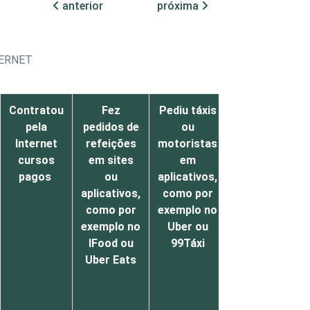
anterior
próxima
TERNET
Contratou
Fez
Pediu táxis
Contratou
pela
pedidos de
ou
algum
Internet
refeições
motoristas
outro
cursos
em sites
em
serviço
pagos
ou
aplicativos,
pago pela
aplicativos,
como por
Internet
como por
exemplo no
exemplo no
Uber ou
IFood ou
99Táxi
Uber Eats