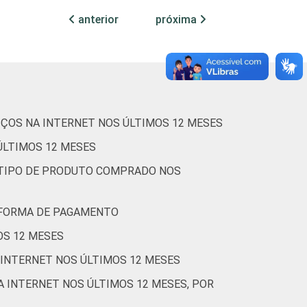
6
9
35
6
anterior
próxima
6
13
33
6
5
11
31
4
IÇOS NA INTERNET NOS ÚLTIMOS 12 MESES
0
1
7
0
ÚLTIMOS 12 MESES
R TIPO DE PRODUTO COMPRADO NOS
1
4
16
1
R FORMA DE PAGAMENTO
3
13
34
4
OS 12 MESES
 INTERNET NOS ÚLTIMOS 12 MESES
16
24
54
11
 INTERNET NOS ÚLTIMOS 12 MESES, POR
1
5
14
1