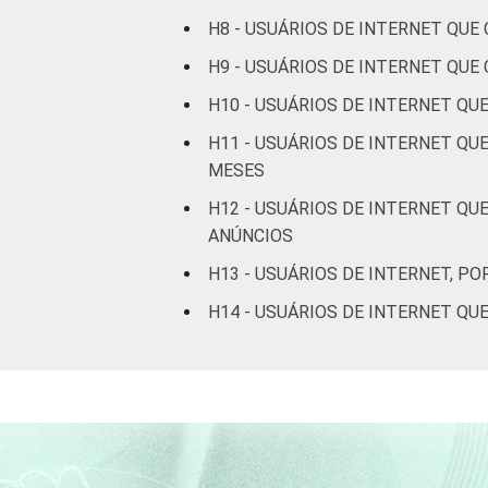
etária
anos
H8 - USUÁRIOS DE INTERNET QU
De 16 a 24
H9 - USUÁRIOS DE INTERNET QU
36
anos
H10 - USUÁRIOS DE INTERNET Q
De 25 a 34
H11 - USUÁRIOS DE INTERNET QU
35
anos
MESES
H12 - USUÁRIOS DE INTERNET Q
De 35 a 44
29
ANÚNCIOS
anos
H13 - USUÁRIOS DE INTERNET, P
De 45 a 59
H14 - USUÁRIOS DE INTERNET Q
21
anos
De 60 anos
13
ou mais
Renda
Até 1 SM
11
Familiar