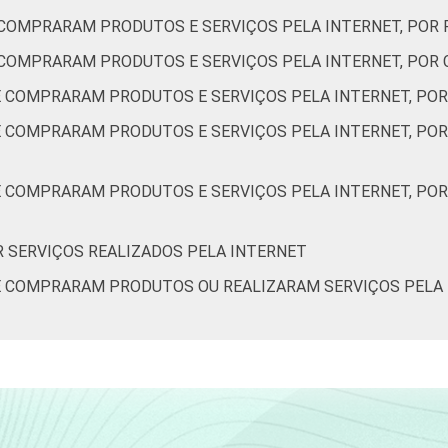
E COMPRARAM PRODUTOS E SERVIÇOS PELA INTERNET, POR
E COMPRARAM PRODUTOS E SERVIÇOS PELA INTERNET, POR
13
4
1
2
UE COMPRARAM PRODUTOS E SERVIÇOS PELA INTERNET, PO
E COMPRARAM PRODUTOS E SERVIÇOS PELA INTERNET, POR
11
9
3
5
UE COMPRARAM PRODUTOS E SERVIÇOS PELA INTERNET, PO
7
7
4
4
OR SERVIÇOS REALIZADOS PELA INTERNET
UE COMPRARAM PRODUTOS OU REALIZARAM SERVIÇOS PELA 
7
5
2
4
3
4
2
3
4
0
0
1