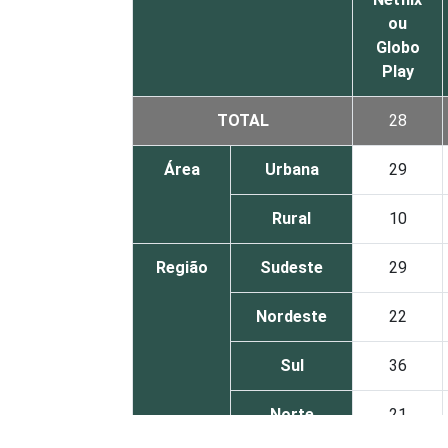
ou
Globo
Play
TOTAL
28
Área
Urbana
29
Rural
10
Região
Sudeste
29
Nordeste
22
Sul
36
Norte
21