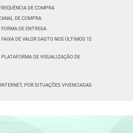
 FREQUÊNCIA DE COMPRA
 CANAL DE COMPRA
6
17
40
5
R FORMA DE ENTREGA
 FAIXA DE VALOR GASTO NOS ÚLTIMOS 12
9
16
38
8
R PLATAFORMA DE VISUALIZAÇÃO DE
7
13
32
5
INTERNET, POR SITUAÇÕES VIVENCIADAS
3
9
28
3
2
5
29
2
1
4
18
1