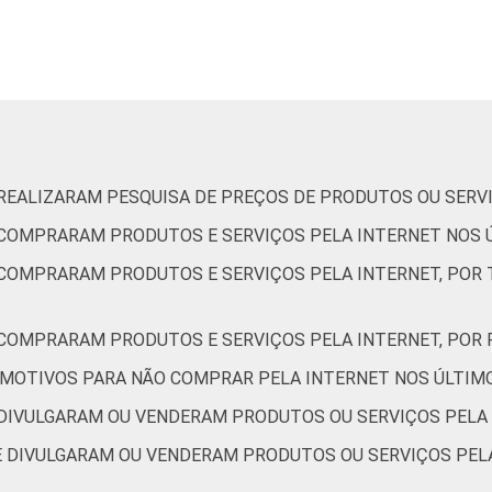
10
5
2
4
9
6
3
4
8
5
2
3
E REALIZARAM PESQUISA DE PREÇOS DE PRODUTOS OU SERV
6
0
0
0
E COMPRARAM PRODUTOS E SERVIÇOS PELA INTERNET NOS 
E COMPRARAM PRODUTOS E SERVIÇOS PELA INTERNET, PO
3
1
0
1
E COMPRARAM PRODUTOS E SERVIÇOS PELA INTERNET, PO
7
2
1
3
OR MOTIVOS PARA NÃO COMPRAR PELA INTERNET NOS ÚLTIM
E DIVULGARAM OU VENDERAM PRODUTOS OU SERVIÇOS PELA
18
18
7
8
UE DIVULGARAM OU VENDERAM PRODUTOS OU SERVIÇOS PELA
3
0
0
0