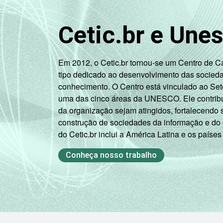
Mais de 1
20
SM até 2 SM
Cetic.br e Une
Mais de 2
29
SM até 3 SM
Em 2012, o Cetic.br tornou-se um Centro de 
tipo dedicado ao desenvolvimento das socied
Mais de 3
conhecimento. O Centro está vinculado ao Set
45
SM até 5 SM
uma das cinco áreas da UNESCO. Ele contribui
da organização sejam atingidos, fortalecendo 
Mais de 5
construção de sociedades da informação e do
SM até 10
44
do Cetic.br inclui a América Latina e os países
SM
Conheça nosso trabalho
Mais de 10
59
SM
Não tem
11
renda