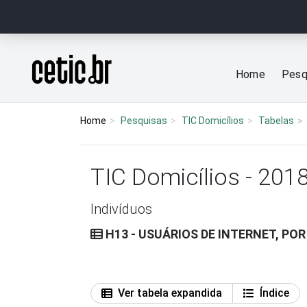
Ir para o conteúdo
Página inicial
Home
Pesq
Home
Pesquisas
TIC Domicílios
Tabelas
TIC Domicílios - 201
Indivíduos
H13 - USUÁRIOS DE INTERNET, PO
Ver tabela expandida
Índice