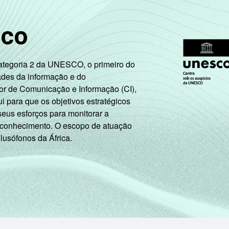
4
2
1
2
sco
8
3
1
2
Categoria 2 da UNESCO, o primeiro do
ades da informação e do
or de Comunicação e Informação (CI),
15
9
2
6
 para que os objetivos estratégicos
seus esforços para monitorar a
 conhecimento. O escopo de atuação
17
17
6
9
 lusófonos da África.
24
30
21
22
2
2
0
0