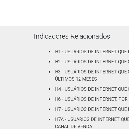
Centro-
30
Oeste
Sexo
Masculino
31
Indicadores Relacionados
Feminino
25
H1 - USUÁRIOS DE INTERNET QU
Grau de
Analfabeto /
instrução
Educação
4
H2 - USUÁRIOS DE INTERNET QU
infantil
H3 - USUÁRIOS DE INTERNET QU
ÚLTIMOS 12 MESES
Fundamental
13
H4 - USUÁRIOS DE INTERNET QU
Médio
30
H6 - USUÁRIOS DE INTERNET, P
H7 - USUÁRIOS DE INTERNET QU
Superior
47
H7A - USUÁRIOS DE INTERNET Q
Faixa
De 10 a 15
CANAL DE VENDA
14