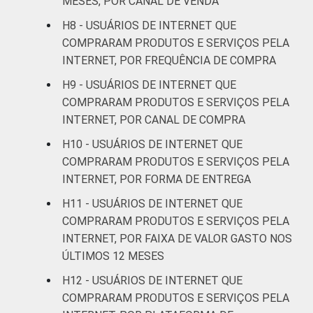
MESES, POR CANAL DE VENDA
Mais de 5
H8 - USUÁRIOS DE INTERNET QUE
SM até 10
27
73
0
COMPRARAM PRODUTOS E SERVIÇOS PELA
SM
INTERNET, POR FREQUÊNCIA DE COMPRA
H9 - USUÁRIOS DE INTERNET QUE
Mais de 10
27
73
0
COMPRARAM PRODUTOS E SERVIÇOS PELA
SM
INTERNET, POR CANAL DE COMPRA
Não tem
H10 - USUÁRIOS DE INTERNET QUE
10
90
0
renda
COMPRARAM PRODUTOS E SERVIÇOS PELA
INTERNET, POR FORMA DE ENTREGA
Não sabe
14
86
0
H11 - USUÁRIOS DE INTERNET QUE
COMPRARAM PRODUTOS E SERVIÇOS PELA
Não
16
83
0
INTERNET, POR FAIXA DE VALOR GASTO NOS
respondeu
ÚLTIMOS 12 MESES
Classe
A
30
70
0
H12 - USUÁRIOS DE INTERNET QUE
social
COMPRARAM PRODUTOS E SERVIÇOS PELA
B
24
76
0