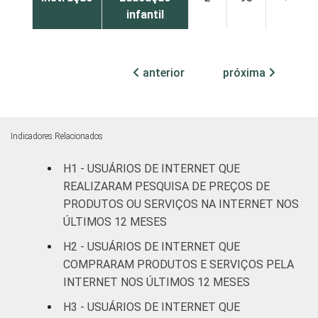
infantil
Fundamental
12
88
0
anterior
próxima
Médio
21
79
0
Superior
27
73
0
Indicadores Relacionados
Faixa
De 10 a 15
6
94
0
H1 - USUÁRIOS DE INTERNET QUE
etária
anos
REALIZARAM PESQUISA DE PREÇOS DE
PRODUTOS OU SERVIÇOS NA INTERNET NOS
De 16 a 24
21
79
0
ÚLTIMOS 12 MESES
anos
H2 - USUÁRIOS DE INTERNET QUE
De 25 a 34
COMPRARAM PRODUTOS E SERVIÇOS PELA
27
73
0
anos
INTERNET NOS ÚLTIMOS 12 MESES
H3 - USUÁRIOS DE INTERNET QUE
De 35 a 44
23
77
0