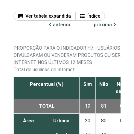
Ver tabela expandida
Índice
anterior
próxima
PROPORÇÃO PARA O INDICADOR H7 - USUÁRIOS DE I
DIVULGARAM OU VENDERAM PRODUTOS OU SERVIÇOS
INTERNET NOS ÚLTIMOS 12 MESES
Total de usuários de Internet
Percentual (%)
Sim
Não
Não
sabe
TOTAL
19
81
0
Área
Urbana
20
80
0