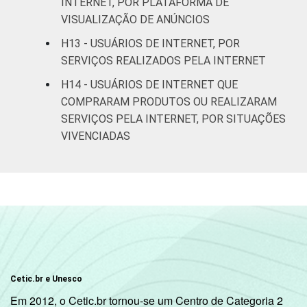
INTERNET, POR PLATAFORMA DE
VISUALIZAÇÃO DE ANÚNCIOS
C
19
81
0
H13 - USUÁRIOS DE INTERNET, POR
SERVIÇOS REALIZADOS PELA INTERNET
DE
11
89
0
H14 - USUÁRIOS DE INTERNET QUE
Condição
PEA
24
76
0
COMPRARAM PRODUTOS OU REALIZARAM
de
SERVIÇOS PELA INTERNET, POR SITUAÇÕES
atividade
Não PEA
10
90
0
VIVENCIADAS
Fonte: CGI.br/NIC.br, Centro Regional de
Estudos para o Desenvolvimento da
Sociedade da Informação (Cetic.br),
Pesquisa sobre o Uso das Tecnologias de
Informação e Comunicação nos domicílios
brasileiros - TIC Domicílios 2018.
Cetic.br e Unesco
Em 2012, o Cetic.br tornou-se um Centro de Categoria 2