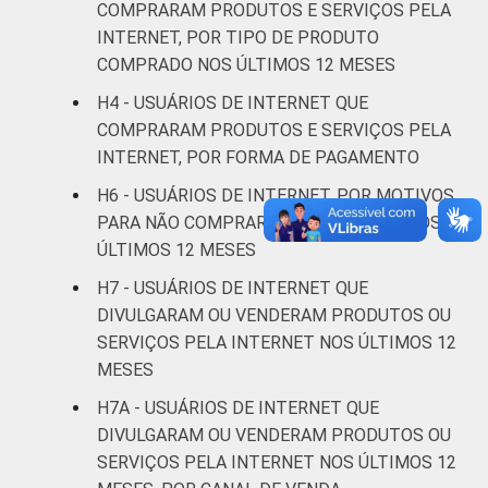
COMPRARAM PRODUTOS E SERVIÇOS PELA
anos
INTERNET, POR TIPO DE PRODUTO
COMPRADO NOS ÚLTIMOS 12 MESES
De 45 a 59
15
85
0
anos
H4 - USUÁRIOS DE INTERNET QUE
COMPRARAM PRODUTOS E SERVIÇOS PELA
De 60 anos
INTERNET, POR FORMA DE PAGAMENTO
8
92
0
ou mais
H6 - USUÁRIOS DE INTERNET, POR MOTIVOS
PARA NÃO COMPRAR PELA INTERNET NOS
Renda
Até 1 SM
12
88
0
ÚLTIMOS 12 MESES
Familiar
Mais de 1
H7 - USUÁRIOS DE INTERNET QUE
19
81
0
SM até 2 SM
DIVULGARAM OU VENDERAM PRODUTOS OU
SERVIÇOS PELA INTERNET NOS ÚLTIMOS 12
Mais de 2
MESES
18
82
0
SM até 3 SM
H7A - USUÁRIOS DE INTERNET QUE
DIVULGARAM OU VENDERAM PRODUTOS OU
Mais de 3
25
75
0
SERVIÇOS PELA INTERNET NOS ÚLTIMOS 12
SM até 5 SM