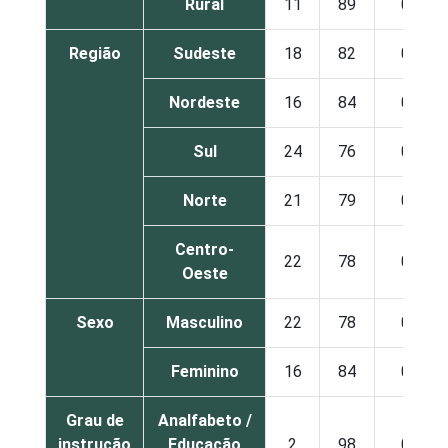
Rural
11
89
0
Região
Sudeste
18
82
0
Nordeste
16
84
0
Sul
24
76
0
Norte
21
79
0
Centro-
22
78
0
Oeste
Sexo
Masculino
22
78
0
Feminino
16
84
0
Grau de
Analfabeto /
instrução
Educação
2
98
0