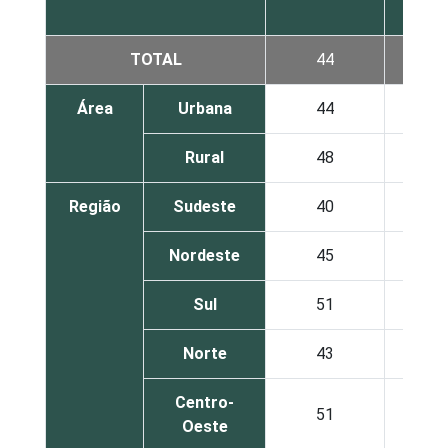
TOTAL
44
57
Área
Urbana
44
56
Rural
48
58
Região
Sudeste
40
53
Nordeste
45
60
Sul
51
60
Norte
43
59
Centro-
51
54
Oeste