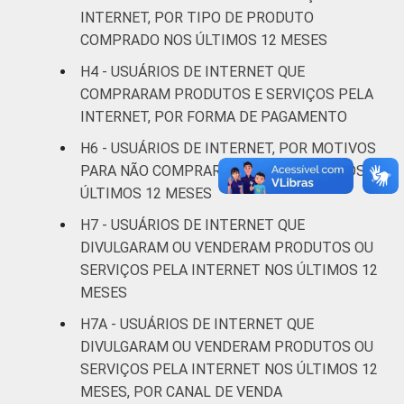
42
61
anos
INTERNET, POR TIPO DE PRODUTO
COMPRADO NOS ÚLTIMOS 12 MESES
De 25 a 34
H4 - USUÁRIOS DE INTERNET QUE
47
59
anos
COMPRARAM PRODUTOS E SERVIÇOS PELA
INTERNET, POR FORMA DE PAGAMENTO
De 35 a 44
51
57
H6 - USUÁRIOS DE INTERNET, POR MOTIVOS
anos
PARA NÃO COMPRAR PELA INTERNET NOS
De 45 a 59
ÚLTIMOS 12 MESES
47
58
anos
H7 - USUÁRIOS DE INTERNET QUE
DIVULGARAM OU VENDERAM PRODUTOS OU
De 60 anos
40
55
SERVIÇOS PELA INTERNET NOS ÚLTIMOS 12
ou mais
MESES
Renda
H7A - USUÁRIOS DE INTERNET QUE
Até 1 SM
44
57
Familiar
DIVULGARAM OU VENDERAM PRODUTOS OU
Mais de 1
SERVIÇOS PELA INTERNET NOS ÚLTIMOS 12
43
59
SM até 2 SM
MESES, POR CANAL DE VENDA