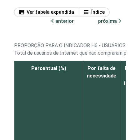
Ver tabela expandida
Índice
anterior
próxima
PROPORÇÃO PARA O INDICADOR H6 - USUÁRIOS DE I
Total de usuários de Internet que não compraram produto
Percentual (%)
Por falta de
Por fa
necessidade
de
intere