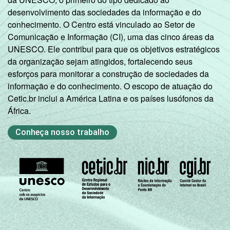
Pesquisa sobre o Uso das Tecnologias de
desenvolvimento das sociedades da informação e do
Informação e Comunicação nos domicílios
conhecimento. O Centro está vinculado ao Setor de
brasileiros - TIC Domicílios 2018.
Comunicação e Informação (CI), uma das cinco áreas da
UNESCO. Ele contribui para que os objetivos estratégicos
da organização sejam atingidos, fortalecendo seus
esforços para monitorar a construção de sociedades da
informação e do conhecimento. O escopo de atuação do
Cetic.br inclui a América Latina e os países lusófonos da
África.
Conheça nosso trabalho