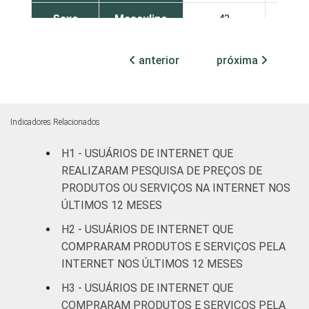
Sexo
Masculino
43
56
Feminino
45
57
anterior
próxima
Grau de
Analfabeto /
instrução
Educação
50
53
infantil
Indicadores Relacionados
H1 - USUÁRIOS DE INTERNET QUE
Fundamental
43
55
REALIZARAM PESQUISA DE PREÇOS DE
Médio
45
59
PRODUTOS OU SERVIÇOS NA INTERNET NOS
ÚLTIMOS 12 MESES
Superior
47
57
H2 - USUÁRIOS DE INTERNET QUE
COMPRARAM PRODUTOS E SERVIÇOS PELA
Faixa
De 10 a 15
35
49
INTERNET NOS ÚLTIMOS 12 MESES
etária
anos
H3 - USUÁRIOS DE INTERNET QUE
COMPRARAM PRODUTOS E SERVIÇOS PELA
De 16 a 24