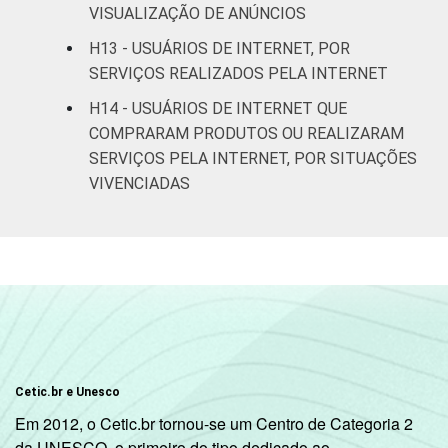
VISUALIZAÇÃO DE ANÚNCIOS
Não
36
53
respondeu
H13 - USUÁRIOS DE INTERNET, POR
SERVIÇOS REALIZADOS PELA INTERNET
Classe
A
33
47
H14 - USUÁRIOS DE INTERNET QUE
social
COMPRARAM PRODUTOS OU REALIZARAM
B
48
55
SERVIÇOS PELA INTERNET, POR SITUAÇÕES
VIVENCIADAS
C
43
56
DE
45
58
Condição
PEA
47
57
de
atividade
Não PEA
40
56
Fonte: CGI.br/NIC.br, Centro Regional de
Cetic.br e Unesco
Estudos para o Desenvolvimento da
Em 2012, o Cetic.br tornou-se um Centro de Categoria 2
Sociedade da Informação (Cetic.br),
da UNESCO, o primeiro do tipo dedicado ao