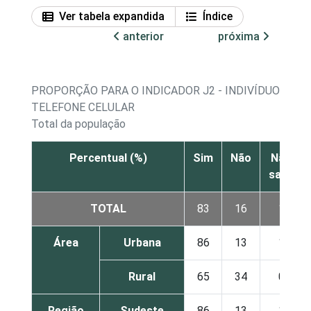
Ver tabela expandida
Índice
anterior
próxima
PROPORÇÃO PARA O INDICADOR J2 - INDIVÍDUOS QU
TELEFONE CELULAR
Total da população
Percentual (%)
Sim
Não
Não
sabe
TOTAL
83
16
1
Área
Urbana
86
13
1
Rural
65
34
0
Região
Sudeste
86
13
1