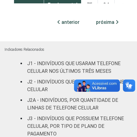
Fundamental
75
24
1
Médio
93
7
0
anterior
próxima
Superior
98
2
0
Faixa
De 10 a 15
Indicadores Relacionados
66
33
1
etária
anos
J1 - INDIVÍDUOS QUE USARAM TELEFONE
CELULAR NOS ÚLTIMOS TRÊS MESES
De 16 a 24
90
10
0
anos
J2 - INDIVÍDUOS QUE POSSUEM TELEFONE
CELULAR
De 25 a 34
91
9
0
J2A - INDIVÍDUOS, POR QUANTIDADE DE
anos
LINHAS DE TELEFONE CELULAR
De 35 a 44
J3 - INDIVÍDUOS QUE POSSUEM TELEFONE
90
10
0
anos
CELULAR, POR TIPO DE PLANO DE
PAGAMENTO