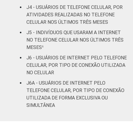
De 45 a 59
85
14
1
J4 - USUÁRIOS DE TELEFONE CELULAR, POR
anos
ATIVIDADES REALIZADAS NO TELEFONE
CELULAR NOS ÚLTIMOS TRÊS MESES
De 60 anos
69
30
1
ou mais
J5 - INDIVÍDUOS QUE USARAM A INTERNET
NO TELEFONE CELULAR NOS ÚLTIMOS TRÊS
Renda
Até 1 SM
72
27
1
MESES¹
Familiar
J6 - USUÁRIOS DE INTERNET PELO TELEFONE
Mais de 1
82
17
1
CELULAR, POR TIPO DE CONEXÃO UTILIZADA
SM até 2 SM
NO CELULAR
Mais de 2
J6A - USUÁRIOS DE INTERNET PELO
91
9
0
SM até 3 SM
TELEFONE CELULAR, POR TIPO DE CONEXÃO
UTILIZADA DE FORMA EXCLUSIVA OU
Mais de 3
SIMULTÂNEA
92
8
0
SM até 5 SM
Mais de 5
SM até 10
94
6
0