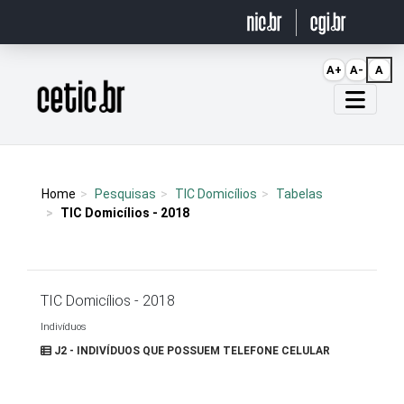
Ir para o conteúdo
A+
A-
A
Página inicial
Home
Pesquisas
TIC Domicílios
Tabelas
TIC Domicílios - 2018
TIC Domicílios - 2018
Indivíduos
J2 - INDIVÍDUOS QUE POSSUEM TELEFONE CELULAR