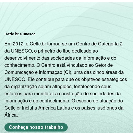
SM
Mais de 10
98
2
0
SM
Cetic.br e Unesco
Não tem
Em 2012, o Cetic.br tornou-se um Centro de Categoria 2
69
31
0
renda
da UNESCO, o primeiro do tipo dedicado ao
desenvolvimento das sociedades da informação e do
Não sabe
79
20
0
conhecimento. O Centro está vinculado ao Setor de
Comunicação e Informação (CI), uma das cinco áreas da
UNESCO. Ele contribui para que os objetivos estratégicos
Não
86
13
0
da organização sejam atingidos, fortalecendo seus
respondeu
esforços para monitorar a construção de sociedades da
informação e do conhecimento. O escopo de atuação do
Classe
A
95
5
0
Cetic.br inclui a América Latina e os países lusófonos da
social
África.
B
95
4
0
Conheça nosso trabalho
C
88
12
0