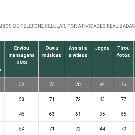
ÁRIOS DE TELEFONE CELULAR, POR ATIVIDADES REALIZADA
Enviou
Ouviu
Assistiu
Jogou
Tirou
mensagens
músicas
a vídeos
fotos
SMS
s
52
70
70
42
76
53
71
72
43
77
46
63
61
35
66
54
71
72
44
79