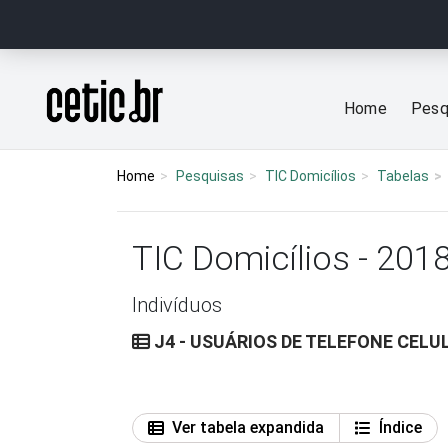
Ir para o conteúdo
Página inicial
Home
Pesq
Home
Pesquisas
TIC Domicílios
Tabelas
TIC Domicílios - 201
Indivíduos
J4 - USUÁRIOS DE TELEFONE CELU
Ver tabela expandida
Índice