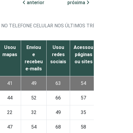
anterior
próxima
S NO TELEFONE CELULAR NOS ÚLTIMOS TRÊS MESES
Usou
Enviou
Usou
Acessou
Baixou
mapas
e
redes
páginas
aplicativos
recebeu
sociais
ou sites
e-mails
41
49
63
54
56
44
52
66
57
57
22
32
49
35
44
47
54
68
58
58