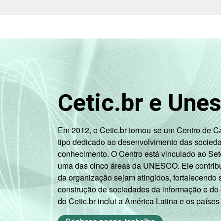
anos
De 60 anos
96
ou mais
Renda
Até 1 SM
88
Familiar
Mais de 1
Cetic.br e Une
94
SM até 2 SM
Mais de 2
Em 2012, o Cetic.br tornou-se um Centro de 
96
SM até 3 SM
tipo dedicado ao desenvolvimento das socied
conhecimento. O Centro está vinculado ao Set
Mais de 3
uma das cinco áreas da UNESCO. Ele contribui
97
SM até 5 SM
da organização sejam atingidos, fortalecendo 
construção de sociedades da informação e do
Mais de 5
do Cetic.br inclui a América Latina e os países
SM até 10
97