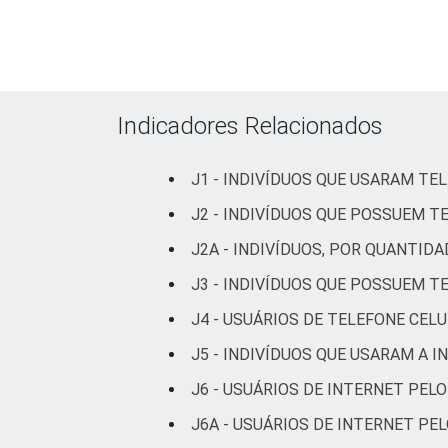
Médio
95
Superior
99
Indicadores Relacionados
Faixa
De 10 a 15
73
etária
anos
J1 - INDIVÍDUOS QUE USARAM TE
J2 - INDIVÍDUOS QUE POSSUEM T
De 16 a 24
94
anos
J2A - INDIVÍDUOS, POR QUANTID
J3 - INDIVÍDUOS QUE POSSUEM T
De 25 a 34
97
anos
J4 - USUÁRIOS DE TELEFONE CEL
J5 - INDIVÍDUOS QUE USARAM A 
De 35 a 44
95
anos
J6 - USUÁRIOS DE INTERNET PEL
J6A - USUÁRIOS DE INTERNET PE
De 45 a 59
96