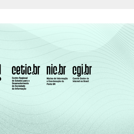
10
18
22
15
14
21
34
52
35
44
35
44
60
50
53
47
54
70
62
59
64
68
76
74
70
66
69
73
76
67