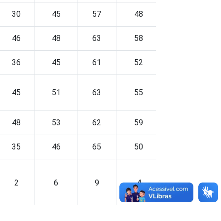
30
45
57
48
53
46
48
63
58
52
36
45
61
52
56
45
51
63
55
57
48
53
62
59
61
35
46
65
50
51
2
6
9
4
8
20
30
48
33
42