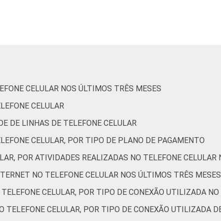
65
81
81
50
87
68
81
84
39
91
42
89
90
84
83
LEFONE CELULAR NOS ÚLTIMOS TRÊS MESES
ELEFONE CELULAR
69
93
91
68
92
ADE DE LINHAS DE TELEFONE CELULAR
ELEFONE CELULAR, POR TIPO DE PLANO DE PAGAMENTO
70
85
83
50
89
ULAR, POR ATIVIDADES REALIZADAS NO TELEFONE CELULAR
INTERNET NO TELEFONE CELULAR NOS ÚLTIMOS TRÊS MESES
57
74
74
33
81
O TELEFONE CELULAR, POR TIPO DE CONEXÃO UTILIZADA NO
LO TELEFONE CELULAR, POR TIPO DE CONEXÃO UTILIZADA 
42
53
54
20
66