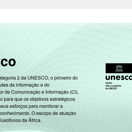
19
26
29
8
41
44
66
61
40
68
sco
48
70
69
40
73
Categoria 2 da UNESCO, o primeiro do
56
73
76
45
81
ades da informação e do
or de Comunicação e Informação (CI),
 para que os objetivos estratégicos
63
78
81
49
85
seus esforços para monitorar a
 conhecimento. O escopo de atuação
 lusófonos da África.
64
76
81
38
87