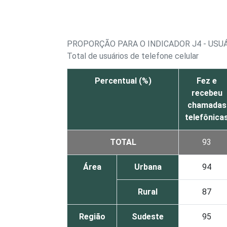
PROPORÇÃO PARA O INDICADOR J4 - USU
Total de usuários de telefone celular
Percentual (%)
Fez e
recebeu
chamadas
telefônica
TOTAL
93
Área
Urbana
94
Rural
87
Região
Sudeste
95