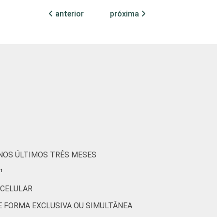
anterior
próxima
53
61
78
70
66
75
82
83
84
76
28
39
65
49
74
61
73
87
77
81
57
67
82
74
73
 NOS ÚLTIMOS TRÊS MESES
¹
49
52
68
62
57
 CELULAR
DE FORMA EXCLUSIVA OU SIMULTÂNEA
30
36
48
38
34