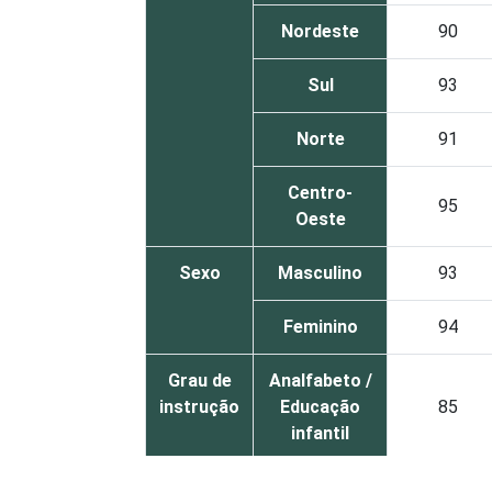
Nordeste
90
Sul
93
Norte
91
Centro-
95
Oeste
Sexo
Masculino
93
Feminino
94
Grau de
Analfabeto /
instrução
Educação
85
infantil
Fundamental
90