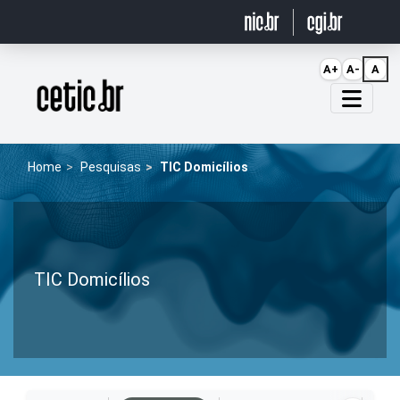
Ir para o conteúdo
A+
A-
A
Página inicial
Home
Pesquisas
TIC Domicílios
TIC Domicílios