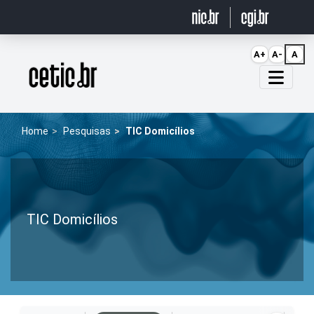
Ir para o conteúdo
A+
A-
A
Página inicial
Home
Pesquisas
TIC Domicílios
TIC Domicílios