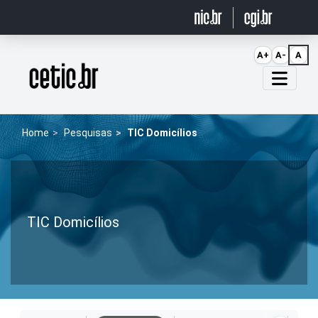
Ir para o conteúdo
A+
A-
A
Página inicial
Home
Pesquisas
TIC Domicílios
TIC Domicílios