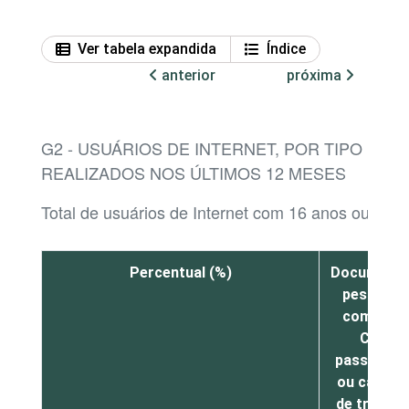
Ver tabela expandida
Índice
anterior
próxima
G2 - USUÁRIOS DE INTERNET, POR TIPO D
REALIZADOS NOS ÚLTIMOS 12 MESES
Total de usuários de Internet com 16 anos ou mais
Percentual (%)
Document
pessoais,
como RG,
CPF,
passaport
ou carteir
de trabalh