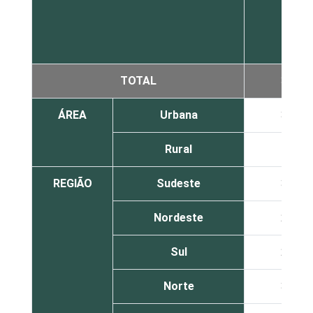
TOTAL
31
ÁREA
Urbana
33
Rural
19
REGIÃO
Sudeste
33
Nordeste
25
Sul
29
Norte
38