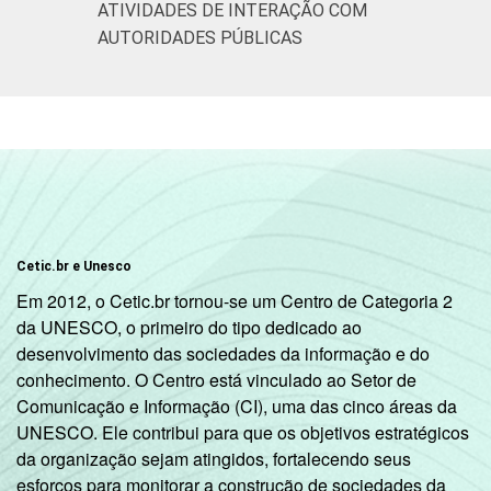
GRAU DE
Analfabeto/Educação
ATIVIDADES DE INTERAÇÃO COM
13
INSTRUÇÃO
Infantil
AUTORIDADES PÚBLICAS
Fundamental
18
Médio
32
Superior
46
FAIXA
De 10 a 15 anos
-
Cetic.br e Unesco
ETÁRIA
Em 2012, o Cetic.br tornou-se um Centro de Categoria 2
De 16 a 24 anos
43
da UNESCO, o primeiro do tipo dedicado ao
desenvolvimento das sociedades da informação e do
De 25 a 34 anos
37
conhecimento. O Centro está vinculado ao Setor de
Comunicação e Informação (CI), uma das cinco áreas da
De 35 a 44 anos
36
UNESCO. Ele contribui para que os objetivos estratégicos
da organização sejam atingidos, fortalecendo seus
De 45 a 59 anos
22
esforços para monitorar a construção de sociedades da