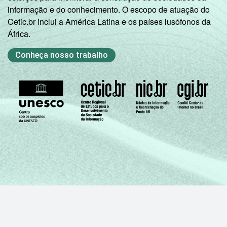
informação e do conhecimento. O escopo de atuação do
De 60 anos ou mais
11
Cetic.br inclui a América Latina e os países lusófonos da
África.
RENDA
Até 1 SM
21
FAMILIAR
Conheça nosso trabalho
Mais de 1 SM até 2
26
SM
Mais de 2 SM até 3
32
SM
Mais de 3 SM até 5
41
SM
Mais de 5 SM até 10
46
SM
Mais de 10 SM
48