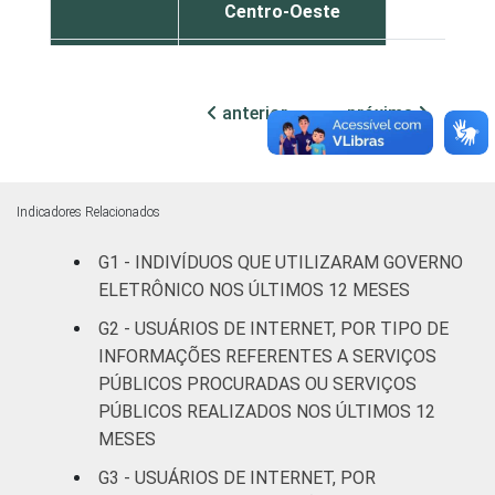
Centro-Oeste
40
SEXO
Masculino
32
anterior
próxima
Feminino
31
COR OU
Branca
31
RAÇA
Indicadores Relacionados
Preta
37
G1 - INDIVÍDUOS QUE UTILIZARAM GOVERNO
Parda
31
ELETRÔNICO NOS ÚLTIMOS 12 MESES
G2 - USUÁRIOS DE INTERNET, POR TIPO DE
Amarela
29
INFORMAÇÕES REFERENTES A SERVIÇOS
PÚBLICOS PROCURADAS OU SERVIÇOS
Indígena
36
PÚBLICOS REALIZADOS NOS ÚLTIMOS 12
MESES
Não respondeu
10
G3 - USUÁRIOS DE INTERNET, POR