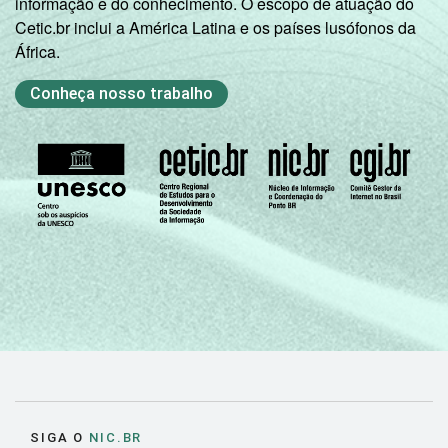
informação e do conhecimento. O escopo de atuação do
Cetic.br inclui a América Latina e os países lusófonos da
RENDA
Até 1 SM
20
80
África.
FAMILIAR
Mais de 1 SM até 2
31
69
Conheça nosso trabalho
SM
Mais de 2 SM até 3
36
63
SM
Mais de 3 SM até 5
42
58
SM
Mais de 5 SM até 10
58
42
SM
Mais de 10 SM
56
44
Não tem renda
24
76
SIGA O
NIC.BR