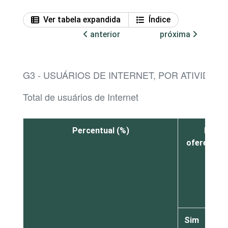
Ver tabela expandida
Índice
anterior
próxima
G3 - USUÁRIOS DE INTERNET, POR ATIVIDA
Total de usuários de Internet
Percentual (%)
Procu
oferecidas
Sim
Não