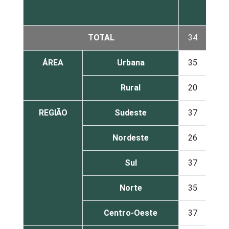
TOTAL
34
66
ÁREA
Urbana
35
64
Rural
20
80
REGIÃO
Sudeste
37
63
Nordeste
26
74
Sul
37
63
Norte
35
65
Centro-Oeste
37
63