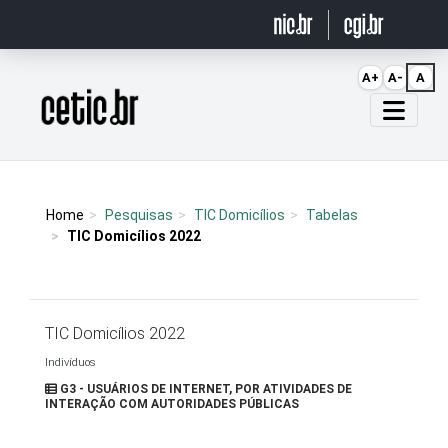
Ir para o conteúdo
A+
A-
A
Página inicial
Home
Pesquisas
TIC Domicílios
Tabelas
TIC Domicílios 2022
TIC Domicílios 2022
Indivíduos
G3 - USUÁRIOS DE INTERNET, POR ATIVIDADES DE
INTERAÇÃO COM AUTORIDADES PÚBLICAS