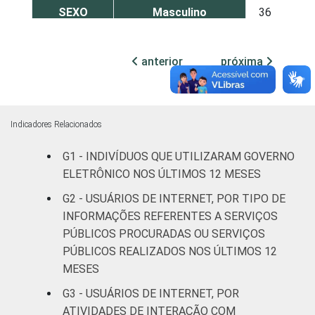
SEXO
Masculino
36
64
Feminino
32
68
anterior
próxima
COR OU
Branca
38
62
RAÇA
Preta
33
67
Indicadores Relacionados
Parda
31
69
G1 - INDIVÍDUOS QUE UTILIZARAM GOVERNO
ELETRÔNICO NOS ÚLTIMOS 12 MESES
Amarela
41
53
G2 - USUÁRIOS DE INTERNET, POR TIPO DE
INFORMAÇÕES REFERENTES A SERVIÇOS
Indígena
20
80
PÚBLICOS PROCURADAS OU SERVIÇOS
PÚBLICOS REALIZADOS NOS ÚLTIMOS 12
Não respondeu
8
91
MESES
GRAU DE
Analfabeto/Educação
G3 - USUÁRIOS DE INTERNET, POR
8
91
INSTRUÇÃO
Infantil
ATIVIDADES DE INTERAÇÃO COM