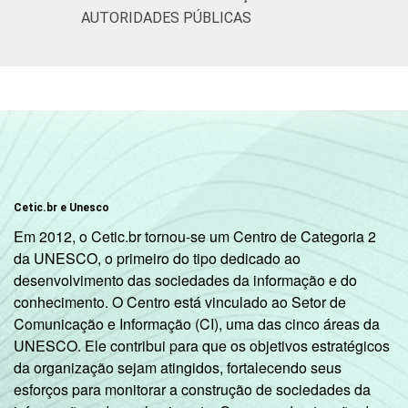
AUTORIDADES PÚBLICAS
Fundamental
16
84
Médio
34
66
Superior
60
40
FAIXA
De 10 a 15 anos
13
87
ETÁRIA
Cetic.br e Unesco
De 16 a 24 anos
37
63
Em 2012, o Cetic.br tornou-se um Centro de Categoria 2
De 25 a 34 anos
39
60
da UNESCO, o primeiro do tipo dedicado ao
desenvolvimento das sociedades da informação e do
De 35 a 44 anos
43
57
conhecimento. O Centro está vinculado ao Setor de
Comunicação e Informação (CI), uma das cinco áreas da
UNESCO. Ele contribui para que os objetivos estratégicos
De 45 a 59 anos
33
66
da organização sejam atingidos, fortalecendo seus
esforços para monitorar a construção de sociedades da
De 60 anos ou mais
19
81