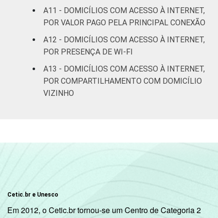
A11 - DOMICÍLIOS COM ACESSO À INTERNET,
POR VALOR PAGO PELA PRINCIPAL CONEXÃO
A12 - DOMICÍLIOS COM ACESSO À INTERNET,
POR PRESENÇA DE WI-FI
A13 - DOMICÍLIOS COM ACESSO À INTERNET,
POR COMPARTILHAMENTO COM DOMICÍLIO
VIZINHO
Cetic.br e Unesco
Em 2012, o Cetic.br tornou-se um Centro de Categoria 2