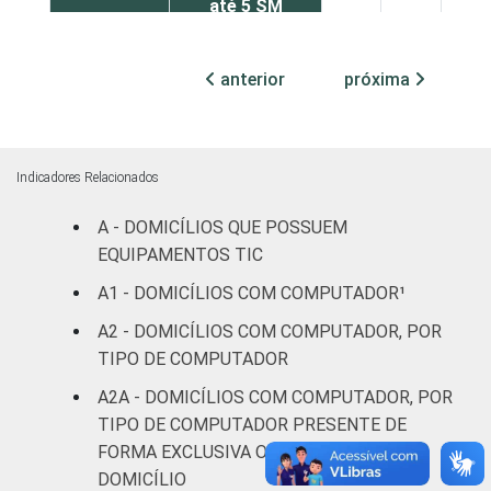
até 5 SM
Mais de 5 SM
86
14
anterior
próxima
até 10 SM
Mais de 10 SM
83
17
Indicadores Relacionados
Não tem renda
29
71
A - DOMICÍLIOS QUE POSSUEM
Não sabe
37
63
EQUIPAMENTOS TIC
A1 - DOMICÍLIOS COM COMPUTADOR¹
Não respondeu
50
50
A2 - DOMICÍLIOS COM COMPUTADOR, POR
CLASSE
A
99
1
TIPO DE COMPUTADOR
SOCIAL
A2A - DOMICÍLIOS COM COMPUTADOR, POR
B
84
16
TIPO DE COMPUTADOR PRESENTE DE
FORMA EXCLUSIVA OU SIMULTÂNEA NO
C
42
58
DOMICÍLIO