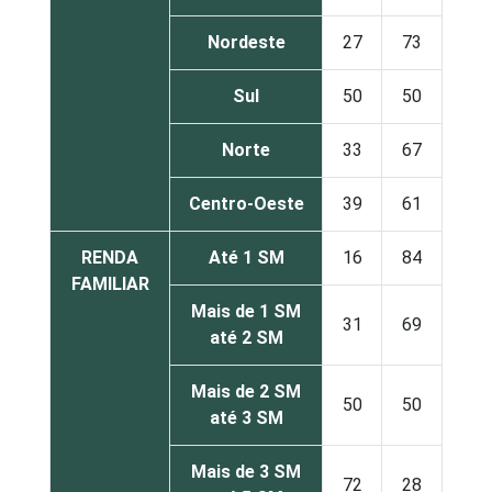
Nordeste
27
73
Sul
50
50
Norte
33
67
Centro-Oeste
39
61
RENDA
Até 1 SM
16
84
FAMILIAR
Mais de 1 SM
31
69
até 2 SM
Mais de 2 SM
50
50
até 3 SM
Mais de 3 SM
72
28