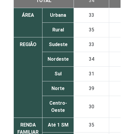
TOTAL
34
41
ÁREA
Urbana
33
42
Rural
35
39
REGIÃO
Sudeste
33
40
Nordeste
34
38
Sul
31
51
Norte
39
41
Centro-
30
44
Oeste
RENDA
Até 1 SM
35
43
FAMILIAR