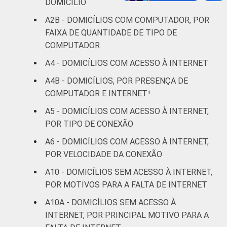
DOMICÍLIO
Não tem
A2B - DOMICÍLIOS COM COMPUTADOR, POR
30
42
renda
FAIXA DE QUANTIDADE DE TIPO DE
COMPUTADOR
Não sabe
29
33
A4 - DOMICÍLIOS COM ACESSO À INTERNET
Não
A4B - DOMICÍLIOS, POR PRESENÇA DE
21
33
respondeu
COMPUTADOR E INTERNET¹
A5 - DOMICÍLIOS COM ACESSO À INTERNET,
CLASSE
A
0
87
POR TIPO DE CONEXÃO
SOCIAL
B
6
18
A6 - DOMICÍLIOS COM ACESSO À INTERNET,
POR VELOCIDADE DA CONEXÃO
C
30
39
A10 - DOMICÍLIOS SEM ACESSO À INTERNET,
POR MOTIVOS PARA A FALTA DE INTERNET
DE
36
43
A10A - DOMICÍLIOS SEM ACESSO À
INTERNET, POR PRINCIPAL MOTIVO PARA A
Fonte: CGI.br/NIC.br, Centro Regional de