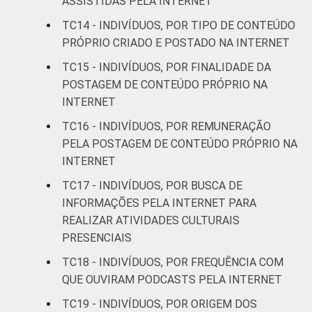
ASSISTIDAS PELA INTERNET
FAMILIAR
Mais de 1 SM até 2
TC14 - INDIVÍDUOS, POR TIPO DE CONTEÚDO
5
SM
PRÓPRIO CRIADO E POSTADO NA INTERNET
TC15 - INDIVÍDUOS, POR FINALIDADE DA
Mais de 2 SM até 3
6
POSTAGEM DE CONTEÚDO PRÓPRIO NA
SM
INTERNET
Mais de 3 SM até 5
TC16 - INDIVÍDUOS, POR REMUNERAÇÃO
6
SM
PELA POSTAGEM DE CONTEÚDO PRÓPRIO NA
INTERNET
Mais de 5 SM até 10
16
TC17 - INDIVÍDUOS, POR BUSCA DE
SM
INFORMAÇÕES PELA INTERNET PARA
REALIZAR ATIVIDADES CULTURAIS
Mais de 10 SM
23
PRESENCIAIS
Não tem renda
1
TC18 - INDIVÍDUOS, POR FREQUÊNCIA COM
QUE OUVIRAM PODCASTS PELA INTERNET
Não sabe
8
TC19 - INDIVÍDUOS, POR ORIGEM DOS