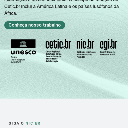
Pesquisa sobre o uso das tecnologias de
Cetic.br inclui a América Latina e os países lusófonos da
informação e comunicação nos domicílios
África.
brasileiros - TIC Domicílios 2023.
Conheça nosso trabalho
SIGA O
NIC.BR