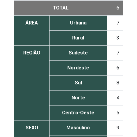
TOTAL
6
ÁREA
Urbana
7
Rural
3
REGIÃO
Sudeste
7
Nordeste
6
Sul
8
Norte
4
Centro-Oeste
5
SEXO
Masculino
9