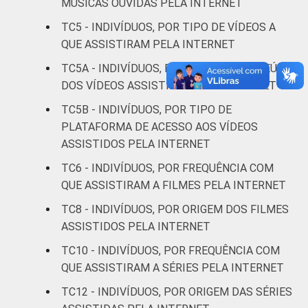
MÚSICAS OUVIDAS PELA INTERNET
Médio
6
TC5 - INDIVÍDUOS, POR TIPO DE VÍDEOS A
QUE ASSISTIRAM PELA INTERNET
Superior
14
TC5A - INDIVÍDUOS, POR TIPO DE CONTEÚDO
DOS VÍDEOS ASSISTIDOS PELA INTERNET
FAIXA
De 10 a 15 anos
5
ETÁRIA
TC5B - INDIVÍDUOS, POR TIPO DE
De 16 a 24 anos
12
PLATAFORMA DE ACESSO AOS VÍDEOS
ASSISTIDOS PELA INTERNET
De 25 a 34 anos
12
TC6 - INDIVÍDUOS, POR FREQUÊNCIA COM
QUE ASSISTIRAM A FILMES PELA INTERNET
De 35 a 44 anos
6
TC8 - INDIVÍDUOS, POR ORIGEM DOS FILMES
ASSISTIDOS PELA INTERNET
De 45 a 59 anos
3
TC10 - INDIVÍDUOS, POR FREQUÊNCIA COM
De 60 anos ou mais
2
QUE ASSISTIRAM A SÉRIES PELA INTERNET
TC12 - INDIVÍDUOS, POR ORIGEM DAS SÉRIES
RENDA
Até 1 SM
4