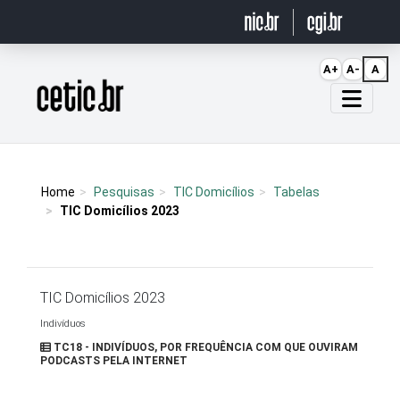
Ir para o conteúdo
A+
A-
A
Página inicial
Home
Pesquisas
TIC Domicílios
Tabelas
TIC Domicílios 2023
TIC Domicílios 2023
Indivíduos
TC18 - INDIVÍDUOS, POR FREQUÊNCIA COM QUE OUVIRAM
PODCASTS PELA INTERNET