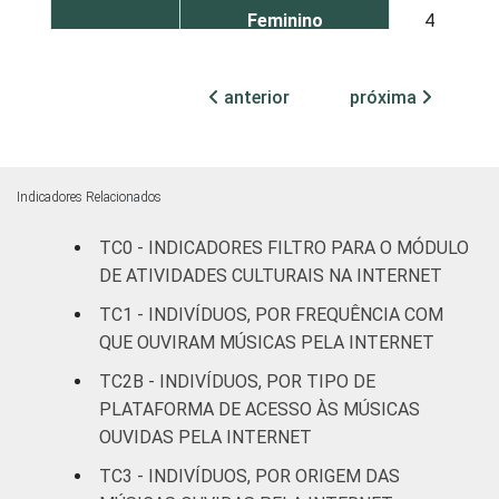
Feminino
4
COR OU
Branca
6
anterior
próxima
RAÇA
Preta
11
Parda
5
Indicadores Relacionados
Amarela
5
TC0 - INDICADORES FILTRO PARA O MÓDULO
DE ATIVIDADES CULTURAIS NA INTERNET
Indígena
12
TC1 - INDIVÍDUOS, POR FREQUÊNCIA COM
QUE OUVIRAM MÚSICAS PELA INTERNET
Não respondeu
1
TC2B - INDIVÍDUOS, POR TIPO DE
GRAU DE
Analfabeto/Educação
PLATAFORMA DE ACESSO ÀS MÚSICAS
1
INSTRUÇÃO
Infantil
OUVIDAS PELA INTERNET
TC3 - INDIVÍDUOS, POR ORIGEM DAS
Fundamental
3