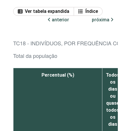
Ver tabela expandida
Índice
anterior
próxima
TC18 - INDIVÍDUOS, POR FREQUÊNCIA COM
Total da população
Percentual (%)
Todos
os
dias
ou
v
quase
s
todos
os
dias