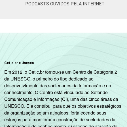
PODCASTS OUVIDOS PELA INTERNET
Não respondeu
6
CLASSE
A
14
SOCIAL
B
10
C
7
DE
3
Cetic.br e Unesco
Em 2012, o Cetic.br tornou-se um Centro de Categoria 2
CONDIÇÃO
Na força de trabalho
8
da UNESCO, o primeiro do tipo dedicado ao
DE
desenvolvimento das sociedades da informação e do
ATIVIDADE
Fora da força de
conhecimento. O Centro está vinculado ao Setor de
4
trabalho
Comunicação e Informação (CI), uma das cinco áreas da
UNESCO. Ele contribui para que os objetivos estratégicos
Fonte: CGI.br/NIC.br, Centro Regional de
da organização sejam atingidos, fortalecendo seus
Estudos para o Desenvolvimento da
esforços para monitorar a construção de sociedades da
Sociedade da Informação (Cetic.br),
informação e do conhecimento. O escopo de atuação do