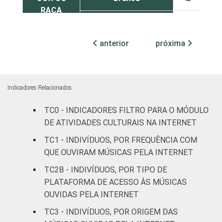
RAÇA
Preta
45
12
anterior
próxima
Parda
46
8
Amarela
47
9
Indicadores Relacionados
Indígena
32
5
TC0 - INDICADORES FILTRO PARA O MÓDULO
Não respondeu
24
2
DE ATIVIDADES CULTURAIS NA INTERNET
TC1 - INDIVÍDUOS, POR FREQUÊNCIA COM
GRAU DE
Analfabeto/Educação
8
1
QUE OUVIRAM MÚSICAS PELA INTERNET
INSTRUÇÃO
Infantil
TC2B - INDIVÍDUOS, POR TIPO DE
Fundamental
33
6
PLATAFORMA DE ACESSO ÀS MÚSICAS
OUVIDAS PELA INTERNET
Médio
52
13
TC3 - INDIVÍDUOS, POR ORIGEM DAS