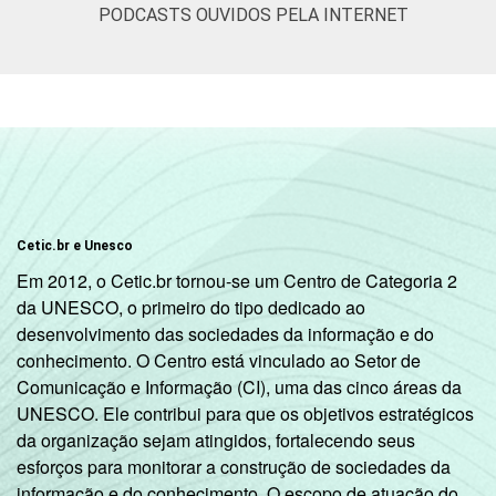
PODCASTS OUVIDOS PELA INTERNET
SOCIAL
B
60
16
C
44
12
DE
31
4
CONDIÇÃO
Na força de trabalho
49
11
DE
Cetic.br e Unesco
ATIVIDADE
Fora da força de
Em 2012, o Cetic.br tornou-se um Centro de Categoria 2
36
9
trabalho
da UNESCO, o primeiro do tipo dedicado ao
desenvolvimento das sociedades da informação e do
Fonte: CGI.br/NIC.br, Centro Regional de
conhecimento. O Centro está vinculado ao Setor de
Estudos para o Desenvolvimento da
Comunicação e Informação (CI), uma das cinco áreas da
Sociedade da Informação (Cetic.br),
UNESCO. Ele contribui para que os objetivos estratégicos
Pesquisa sobre o uso das tecnologias de
da organização sejam atingidos, fortalecendo seus
informação e comunicação nos domicílios
esforços para monitorar a construção de sociedades da
brasileiros - TIC Domicílios 2023.
informação e do conhecimento. O escopo de atuação do