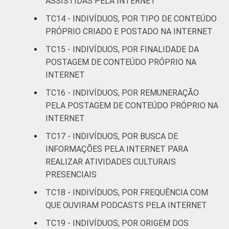
ASSISTIDAS PELA INTERNET
Mais de 2 SM até 3
TC14 - INDIVÍDUOS, POR TIPO DE CONTEÚDO
50
13
SM
PRÓPRIO CRIADO E POSTADO NA INTERNET
TC15 - INDIVÍDUOS, POR FINALIDADE DA
Mais de 3 SM até 5
50
13
POSTAGEM DE CONTEÚDO PRÓPRIO NA
SM
INTERNET
Mais de 5 SM até 10
TC16 - INDIVÍDUOS, POR REMUNERAÇÃO
64
15
SM
PELA POSTAGEM DE CONTEÚDO PRÓPRIO NA
INTERNET
Mais de 10 SM
48
13
TC17 - INDIVÍDUOS, POR BUSCA DE
INFORMAÇÕES PELA INTERNET PARA
Não tem renda
31
5
REALIZAR ATIVIDADES CULTURAIS
PRESENCIAIS
Não sabe
39
5
TC18 - INDIVÍDUOS, POR FREQUÊNCIA COM
Não respondeu
36
13
QUE OUVIRAM PODCASTS PELA INTERNET
TC19 - INDIVÍDUOS, POR ORIGEM DOS
CLASSE
A
48
12