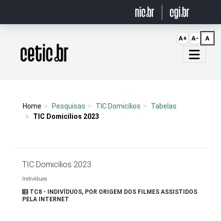
Ir para o conteúdo
A+
A-
A
Página inicial
Home
Pesquisas
TIC Domicílios
Tabelas
TIC Domicílios 2023
TIC Domicílios 2023
Indivíduos
TC8 - INDIVÍDUOS, POR ORIGEM DOS FILMES ASSISTIDOS
PELA INTERNET