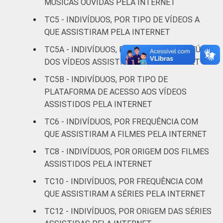
MÚSICAS OUVIDAS PELA INTERNET
Superior
59
16
TC5 - INDIVÍDUOS, POR TIPO DE VÍDEOS A
FAIXA
De 10 a 15 anos
62
10
QUE ASSISTIRAM PELA INTERNET
ETÁRIA
TC5A - INDIVÍDUOS, POR TIPO DE CONTEÚDO
De 16 a 24 anos
61
14
DOS VÍDEOS ASSISTIDOS PELA INTERNET
TC5B - INDIVÍDUOS, POR TIPO DE
De 25 a 34 anos
58
12
PLATAFORMA DE ACESSO AOS VÍDEOS
ASSISTIDOS PELA INTERNET
De 35 a 44 anos
49
14
TC6 - INDIVÍDUOS, POR FREQUÊNCIA COM
De 45 a 59 anos
34
7
QUE ASSISTIRAM A FILMES PELA INTERNET
TC8 - INDIVÍDUOS, POR ORIGEM DOS FILMES
De 60 anos ou mais
10
5
ASSISTIDOS PELA INTERNET
RENDA
Até 1 SM
34
7
TC10 - INDIVÍDUOS, POR FREQUÊNCIA COM
FAMILIAR
QUE ASSISTIRAM A SÉRIES PELA INTERNET
Mais de 1 SM até 2
41
9
TC12 - INDIVÍDUOS, POR ORIGEM DAS SÉRIES
SM