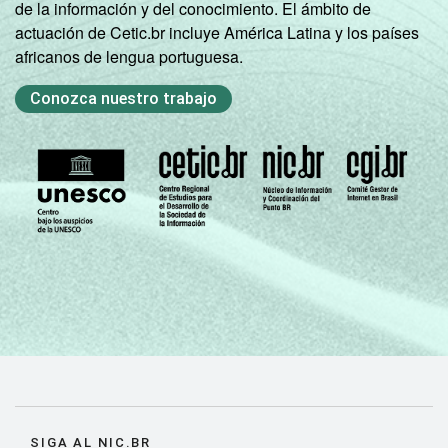
de la información y del conocimiento. El ámbito de
Pesquisa sobre o uso das tecnologias de
actuación de Cetic.br incluye América Latina y los países
informação e comunicação nos domicílios
africanos de lengua portuguesa.
brasileiros - TIC Domicílios 2023.
Conozca nuestro trabajo
SIGA AL NIC.BR