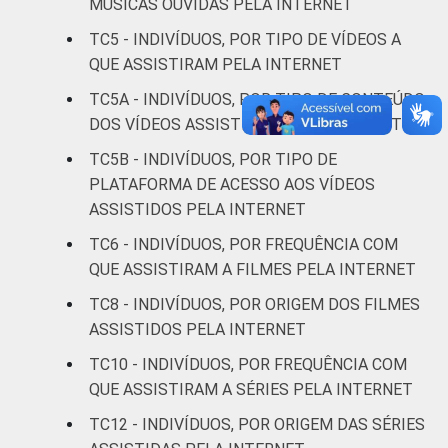
MÚSICAS OUVIDAS PELA INTERNET
Médio
6
TC5 - INDIVÍDUOS, POR TIPO DE VÍDEOS A
QUE ASSISTIRAM PELA INTERNET
Superior
14
TC5A - INDIVÍDUOS, POR TIPO DE CONTEÚDO
DOS VÍDEOS ASSISTIDOS PELA INTERNET
FAIXA
De 10 a 15 anos
5
ETÁRIA
TC5B - INDIVÍDUOS, POR TIPO DE
De 16 a 24 anos
12
PLATAFORMA DE ACESSO AOS VÍDEOS
ASSISTIDOS PELA INTERNET
De 25 a 34 anos
12
TC6 - INDIVÍDUOS, POR FREQUÊNCIA COM
QUE ASSISTIRAM A FILMES PELA INTERNET
De 35 a 44 anos
6
TC8 - INDIVÍDUOS, POR ORIGEM DOS FILMES
ASSISTIDOS PELA INTERNET
De 45 a 59 anos
3
TC10 - INDIVÍDUOS, POR FREQUÊNCIA COM
De 60 anos ou mais
2
QUE ASSISTIRAM A SÉRIES PELA INTERNET
TC12 - INDIVÍDUOS, POR ORIGEM DAS SÉRIES
RENDA
Até 1 SM
4