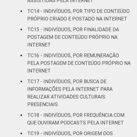
ASSISTIDAS PELA INTERNET
FAMILIAR
Mais de 1 SM até 2
TC14 - INDIVÍDUOS, POR TIPO DE CONTEÚDO
5
SM
PRÓPRIO CRIADO E POSTADO NA INTERNET
TC15 - INDIVÍDUOS, POR FINALIDADE DA
Mais de 2 SM até 3
6
POSTAGEM DE CONTEÚDO PRÓPRIO NA
SM
INTERNET
Mais de 3 SM até 5
TC16 - INDIVÍDUOS, POR REMUNERAÇÃO
6
SM
PELA POSTAGEM DE CONTEÚDO PRÓPRIO NA
INTERNET
Mais de 5 SM até 10
16
TC17 - INDIVÍDUOS, POR BUSCA DE
SM
INFORMAÇÕES PELA INTERNET PARA
REALIZAR ATIVIDADES CULTURAIS
Mais de 10 SM
23
PRESENCIAIS
Não tem renda
1
TC18 - INDIVÍDUOS, POR FREQUÊNCIA COM
QUE OUVIRAM PODCASTS PELA INTERNET
Não sabe
8
TC19 - INDIVÍDUOS, POR ORIGEM DOS