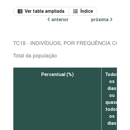
Ver tabla ampliada
Índice
anterior
próxima
TC18 - INDIVÍDUOS, POR FREQUÊNCIA COM
Total da população
Percentual (%)
Todos
os
dias
ou
v
quase
s
todos
os
dias