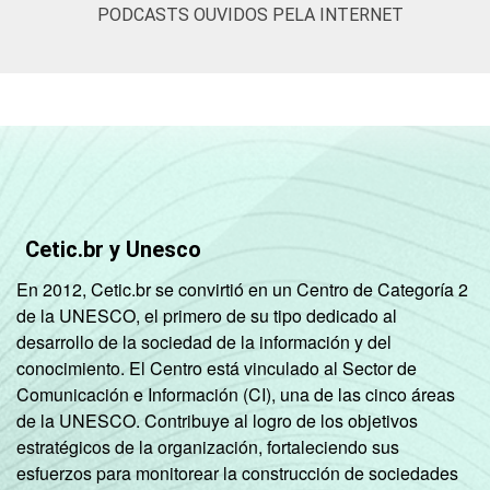
PODCASTS OUVIDOS PELA INTERNET
Não respondeu
6
CLASSE
A
14
SOCIAL
B
10
C
7
DE
3
Cetic.br y Unesco
En 2012, Cetic.br se convirtió en un Centro de Categoría 2
CONDIÇÃO
Na força de trabalho
8
de la UNESCO, el primero de su tipo dedicado al
DE
desarrollo de la sociedad de la información y del
ATIVIDADE
Fora da força de
4
conocimiento. El Centro está vinculado al Sector de
trabalho
Comunicación e Información (CI), una de las cinco áreas
de la UNESCO. Contribuye al logro de los objetivos
Fonte: CGI.br/NIC.br, Centro Regional de
estratégicos de la organización, fortaleciendo sus
Estudos para o Desenvolvimento da
esfuerzos para monitorear la construcción de sociedades
Sociedade da Informação (Cetic.br),