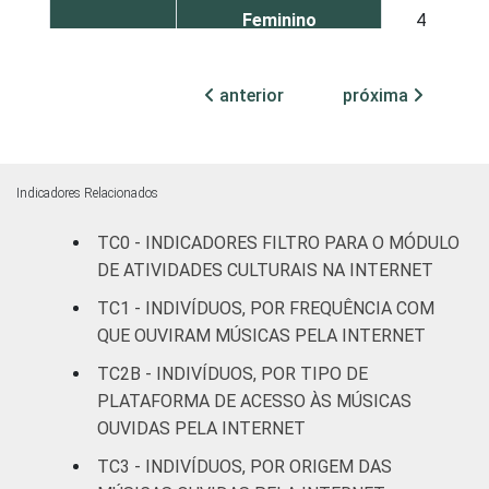
Feminino
4
COR OU
Branca
6
anterior
próxima
RAÇA
Preta
11
Parda
5
Indicadores Relacionados
Amarela
5
TC0 - INDICADORES FILTRO PARA O MÓDULO
DE ATIVIDADES CULTURAIS NA INTERNET
Indígena
12
TC1 - INDIVÍDUOS, POR FREQUÊNCIA COM
QUE OUVIRAM MÚSICAS PELA INTERNET
Não respondeu
1
TC2B - INDIVÍDUOS, POR TIPO DE
GRAU DE
Analfabeto/Educação
PLATAFORMA DE ACESSO ÀS MÚSICAS
1
INSTRUÇÃO
Infantil
OUVIDAS PELA INTERNET
TC3 - INDIVÍDUOS, POR ORIGEM DAS
Fundamental
3