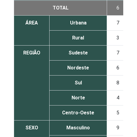
TOTAL
6
ÁREA
Urbana
7
Rural
3
REGIÃO
Sudeste
7
Nordeste
6
Sul
8
Norte
4
Centro-Oeste
5
SEXO
Masculino
9