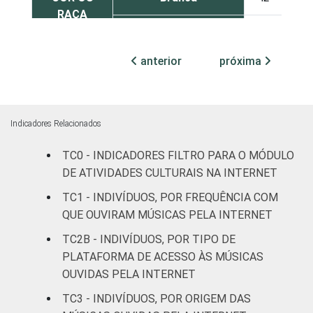
RAÇA
Preta
45
12
anterior
próxima
Parda
46
8
Amarela
47
9
Indicadores Relacionados
Indígena
32
5
TC0 - INDICADORES FILTRO PARA O MÓDULO
Não respondeu
24
2
DE ATIVIDADES CULTURAIS NA INTERNET
TC1 - INDIVÍDUOS, POR FREQUÊNCIA COM
GRAU DE
Analfabeto/Educação
8
1
QUE OUVIRAM MÚSICAS PELA INTERNET
INSTRUÇÃO
Infantil
TC2B - INDIVÍDUOS, POR TIPO DE
Fundamental
33
6
PLATAFORMA DE ACESSO ÀS MÚSICAS
OUVIDAS PELA INTERNET
Médio
52
13
TC3 - INDIVÍDUOS, POR ORIGEM DAS