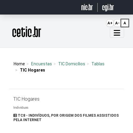
Ir para o conteúdo
A+
A-
A
Página inicial
Home
Encuestas
TIC Domicílios
Tablas
TIC Hogares
TIC Hogares
Indivíduos
TC8 - INDIVÍDUOS, POR ORIGEM DOS FILMES ASSISTIDOS
PELA INTERNET