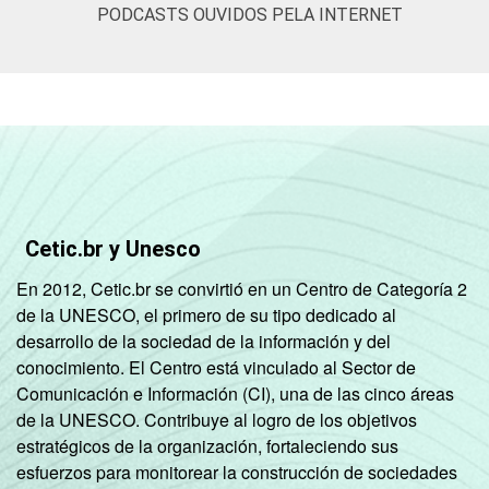
PODCASTS OUVIDOS PELA INTERNET
SOCIAL
B
60
16
C
44
12
DE
31
4
CONDIÇÃO
Na força de trabalho
49
11
DE
Cetic.br y Unesco
ATIVIDADE
Fora da força de
36
9
En 2012, Cetic.br se convirtió en un Centro de Categoría 2
trabalho
de la UNESCO, el primero de su tipo dedicado al
desarrollo de la sociedad de la información y del
Fonte: CGI.br/NIC.br, Centro Regional de
conocimiento. El Centro está vinculado al Sector de
Estudos para o Desenvolvimento da
Comunicación e Información (CI), una de las cinco áreas
Sociedade da Informação (Cetic.br),
de la UNESCO. Contribuye al logro de los objetivos
Pesquisa sobre o uso das tecnologias de
estratégicos de la organización, fortaleciendo sus
informação e comunicação nos domicílios
esfuerzos para monitorear la construcción de sociedades
brasileiros - TIC Domicílios 2023.