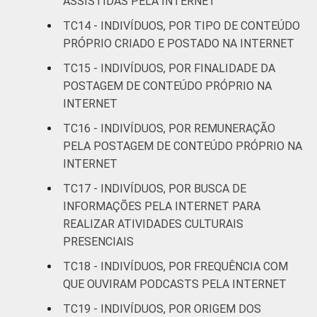
ASSISTIDAS PELA INTERNET
Mais de 2 SM até 3
TC14 - INDIVÍDUOS, POR TIPO DE CONTEÚDO
50
13
SM
PRÓPRIO CRIADO E POSTADO NA INTERNET
TC15 - INDIVÍDUOS, POR FINALIDADE DA
Mais de 3 SM até 5
50
13
POSTAGEM DE CONTEÚDO PRÓPRIO NA
SM
INTERNET
Mais de 5 SM até 10
TC16 - INDIVÍDUOS, POR REMUNERAÇÃO
64
15
SM
PELA POSTAGEM DE CONTEÚDO PRÓPRIO NA
INTERNET
Mais de 10 SM
48
13
TC17 - INDIVÍDUOS, POR BUSCA DE
INFORMAÇÕES PELA INTERNET PARA
Não tem renda
31
5
REALIZAR ATIVIDADES CULTURAIS
PRESENCIAIS
Não sabe
39
5
TC18 - INDIVÍDUOS, POR FREQUÊNCIA COM
Não respondeu
36
13
QUE OUVIRAM PODCASTS PELA INTERNET
TC19 - INDIVÍDUOS, POR ORIGEM DOS
CLASSE
A
48
12