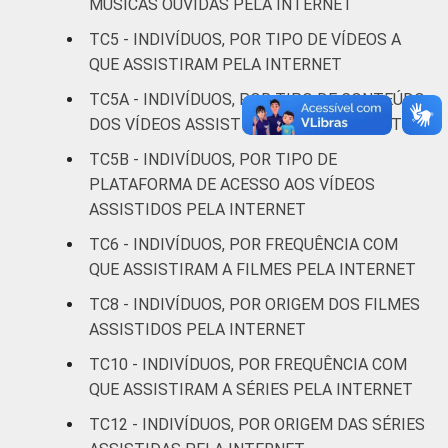
MÚSICAS OUVIDAS PELA INTERNET
Superior
59
16
TC5 - INDIVÍDUOS, POR TIPO DE VÍDEOS A
FAIXA
De 10 a 15 anos
62
10
QUE ASSISTIRAM PELA INTERNET
ETÁRIA
TC5A - INDIVÍDUOS, POR TIPO DE CONTEÚDO
De 16 a 24 anos
61
14
DOS VÍDEOS ASSISTIDOS PELA INTERNET
TC5B - INDIVÍDUOS, POR TIPO DE
De 25 a 34 anos
58
12
PLATAFORMA DE ACESSO AOS VÍDEOS
ASSISTIDOS PELA INTERNET
De 35 a 44 anos
49
14
TC6 - INDIVÍDUOS, POR FREQUÊNCIA COM
De 45 a 59 anos
34
7
QUE ASSISTIRAM A FILMES PELA INTERNET
TC8 - INDIVÍDUOS, POR ORIGEM DOS FILMES
De 60 anos ou mais
10
5
ASSISTIDOS PELA INTERNET
RENDA
Até 1 SM
34
7
TC10 - INDIVÍDUOS, POR FREQUÊNCIA COM
FAMILIAR
QUE ASSISTIRAM A SÉRIES PELA INTERNET
Mais de 1 SM até 2
41
9
TC12 - INDIVÍDUOS, POR ORIGEM DAS SÉRIES
SM