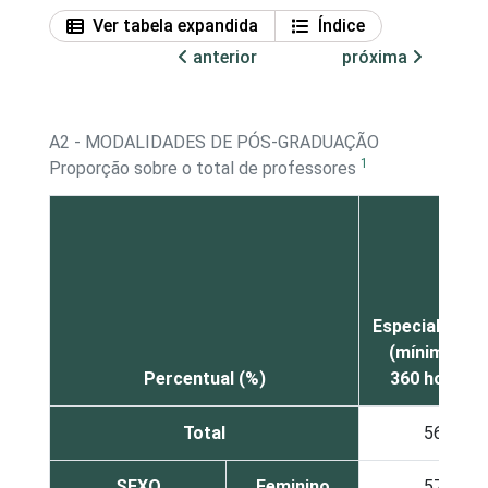
Ver tabela expandida
Índice
anterior
próxima
A2 - MODALIDADES DE PÓS-GRADUAÇÃO
1
Proporção sobre o total de professores
Especializaçã
(mínimo de
Percentual (%)
360 horas)
Total
56
SEXO
Feminino
57