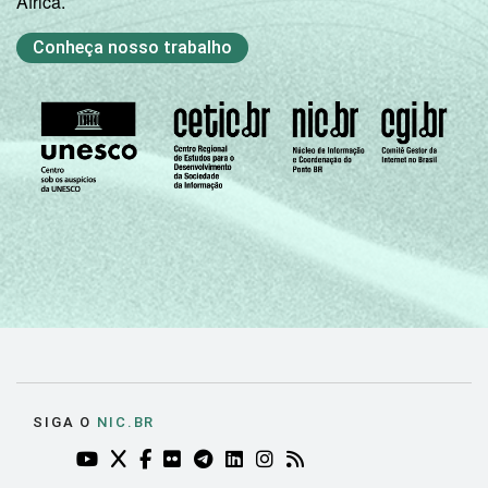
África.
LABORATÓRIO DE
Não tem
51
INFORMÁTICA
Conheça nosso trabalho
INTERNET
Tem
57
INSTALADA NO
LABORATÓRIO DE
Não tem
54
INFORMÁTICA
1
Base: 1.535 professores. Respostas
estimuladas.
Fonte: NIC.br - set/dez 2010
SIGA O
NIC.BR
YOUTUBE DO NIC.BR (ABRE EM NOVA ABA)
TWITTER DO NIC.BR (ABRE EM NOVA ABA)
FACEBOOK DO NIC.BR (ABRE EM NOVA AB
FLICKR DO NIC.BR (ABRE EM NOVA AB
TELEGRAM DO NIC.BR (ABRE EM N
LINKEDIN DO NIC.BR (ABRE EM
INSTAGRAM DO NIC.BR (AB
RSS DO NIC.BR (ABRE 