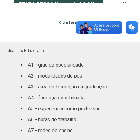
RENDA PESSOAL
Até 3 SM
49
De 3 a 5 SM
60
anterior
próxima
Mais de 5
62
SM
Indicadores Relacionados
REGIÃO
Norte /
A1 - grau de escolaridade
Centro
62
Oeste
A2 - modalidades de pós
A3 - área de formação na graduação
Nordeste
57
A4 - formação continuada
Sudeste
46
A5 - experiência como professor
Sul
70
A6 - horas de trabalho
A7 - redes de ensino
DEPENDÊNCIA
Municipal
57