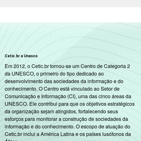
ADMINISTRATIVA
Estadual
55
SÉRIE
4ª série / 5º
ano do
53
Ensino
Fundamental
Cetic.br e Unesco
8ª série / 9º
Em 2012, o Cetic.br tornou-se um Centro de Categoria 2
ano do
da UNESCO, o primeiro do tipo dedicado ao
60
Ensino
desenvolvimento das sociedades da informação e do
Fundamental
conhecimento. O Centro está vinculado ao Setor de
Comunicação e Informação (CI), uma das cinco áreas da
2º ano do
UNESCO. Ele contribui para que os objetivos estratégicos
Ensino
57
da organização sejam atingidos, fortalecendo seus
Médio
esforços para monitorar a construção de sociedades da
informação e do conhecimento. O escopo de atuação do
COMPUTADOR
Tem
Cetic.br inclui a América Latina e os países lusófonos da
57
INSTALADO NO