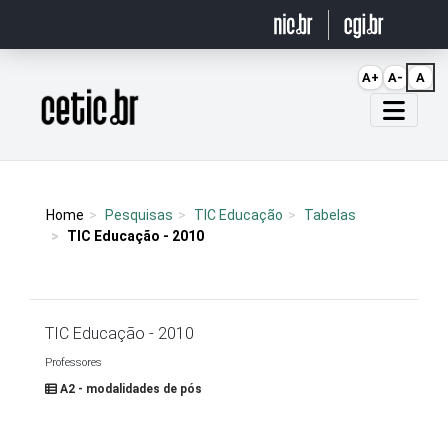
Ir para o conteúdo
A+
A-
A
Página inicial
Home
Pesquisas
TIC Educação
Tabelas
TIC Educação - 2010
TIC Educação - 2010
Professores
A2 - modalidades de pós