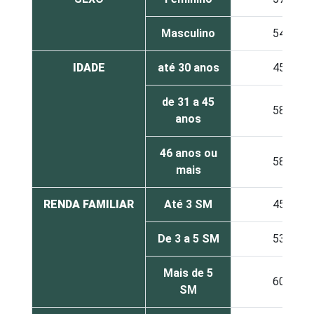
Masculino
54
IDADE
até 30 anos
45
de 31 a 45
58
anos
46 anos ou
58
mais
RENDA FAMILIAR
Até 3 SM
45
De 3 a 5 SM
53
Mais de 5
60
SM