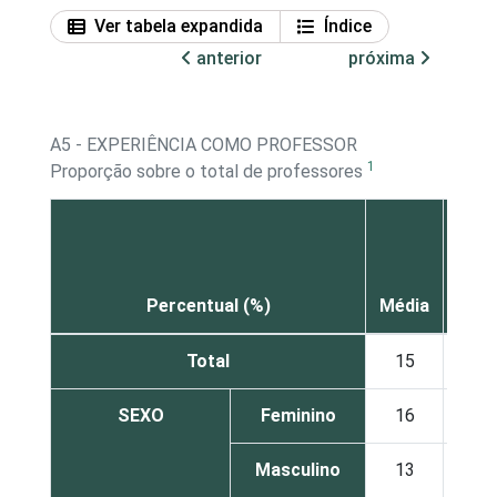
Ver tabela expandida
Índice
anterior
próxima
A5 - EXPERIÊNCIA COMO PROFESSOR
1
Proporção sobre o total de professores
Até
5
Percentual (%)
Média
ano
Total
15
14
SEXO
Feminino
16
12
Masculino
13
20