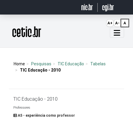
Ir para o conteúdo
A+
A-
A
Página inicial
Home
Pesquisas
TIC Educação
Tabelas
TIC Educação - 2010
TIC Educação - 2010
Professores
A5 - experiência como professor