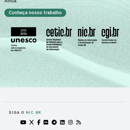
África.
INTERNET
Tem
15
14
Conheça nosso trabalho
INSTALADA NO
LABORATÓRIO DE
Não tem
15
14
INFORMÁTICA
1
Base: 1.535 professores.
Fonte: NIC.br - set/dez 2010
SIGA O
NIC.BR
YOUTUBE DO NIC.BR (ABRE EM NOVA ABA)
TWITTER DO NIC.BR (ABRE EM NOVA ABA)
FACEBOOK DO NIC.BR (ABRE EM NOVA AB
FLICKR DO NIC.BR (ABRE EM NOVA AB
TELEGRAM DO NIC.BR (ABRE EM N
LINKEDIN DO NIC.BR (ABRE EM
INSTAGRAM DO NIC.BR (AB
RSS DO NIC.BR (ABRE 