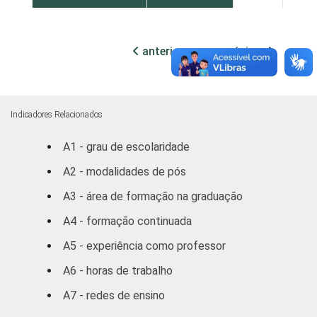
Mais de 5
18
5
SM
anterior
próxima
REGIÃO
Norte /
Centro
14
17
Oeste
Indicadores Relacionados
A1 - grau de escolaridade
Nordeste
14
16
A2 - modalidades de pós
Sudeste
17
11
A3 - área de formação na graduação
Sul
16
15
A4 - formação continuada
A5 - experiência como professor
DEPENDÊNCIA
Municipal
15
14
ADMINISTRATIVA
A6 - horas de trabalho
Estadual
16
15
A7 - redes de ensino