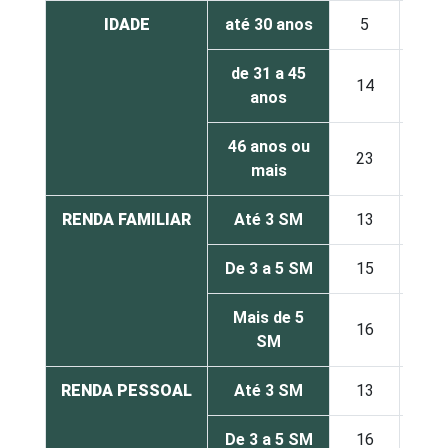
IDADE
até 30 anos
5
55
de 31 a 45
14
9
anos
46 anos ou
23
2
mais
RENDA FAMILIAR
Até 3 SM
13
23
De 3 a 5 SM
15
16
Mais de 5
16
10
SM
RENDA PESSOAL
Até 3 SM
13
21
De 3 a 5 SM
16
12