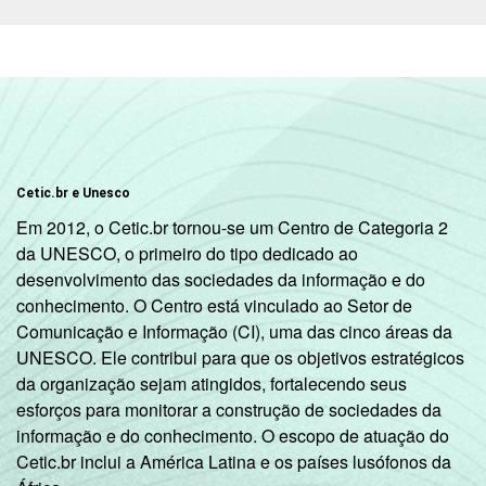
SÉRIE
4ª série / 5º
ano do
16
13
Ensino
Fundamental
8ª série / 9º
ano do
15
16
Ensino
Cetic.br e Unesco
Fundamental
Em 2012, o Cetic.br tornou-se um Centro de Categoria 2
da UNESCO, o primeiro do tipo dedicado ao
2º ano do
desenvolvimento das sociedades da informação e do
Ensino
15
14
conhecimento. O Centro está vinculado ao Setor de
Médio
Comunicação e Informação (CI), uma das cinco áreas da
UNESCO. Ele contribui para que os objetivos estratégicos
COMPUTADOR
Tem
da organização sejam atingidos, fortalecendo seus
15
14
INSTALADO NO
esforços para monitorar a construção de sociedades da
LABORATÓRIO DE
informação e do conhecimento. O escopo de atuação do
Não tem
16
13
INFORMÁTICA
Cetic.br inclui a América Latina e os países lusófonos da