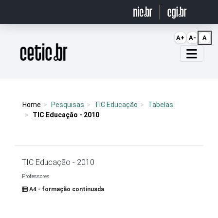
Ir para o conteúdo
A+
A-
A
Página inicial
Home
Pesquisas
TIC Educação
Tabelas
TIC Educação - 2010
TIC Educação - 2010
Professores
A4 - formação continuada