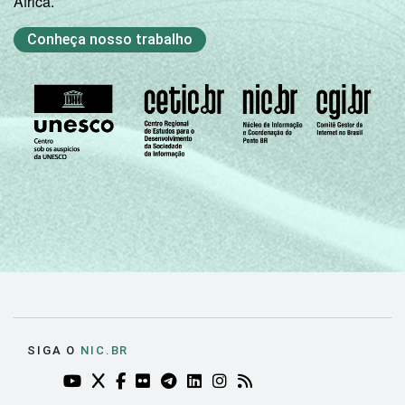
África.
Não tem
74
26
INFORMÁTICA
Conheça nosso trabalho
1
Base: 1.535 professores.
Fonte: NIC.br - set/dez 2010
SIGA O
NIC.BR
YOUTUBE DO NIC.BR (ABRE EM NOVA ABA)
TWITTER DO NIC.BR (ABRE EM NOVA ABA)
FACEBOOK DO NIC.BR (ABRE EM NOVA AB
FLICKR DO NIC.BR (ABRE EM NOVA AB
TELEGRAM DO NIC.BR (ABRE EM N
LINKEDIN DO NIC.BR (ABRE EM
INSTAGRAM DO NIC.BR (AB
RSS DO NIC.BR (ABRE 