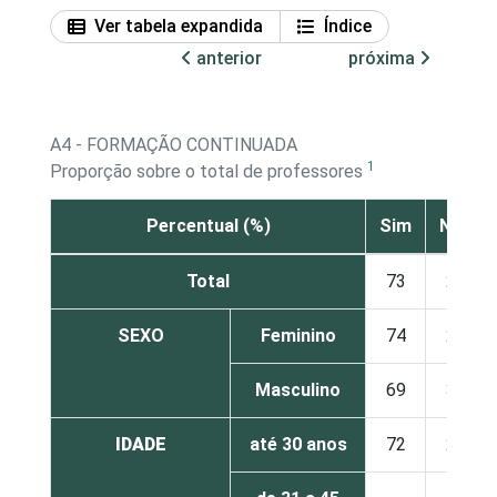
Ver tabela expandida
Índice
anterior
próxima
A4 - FORMAÇÃO CONTINUADA
1
Proporção sobre o total de professores
Percentual (%)
Sim
Não
Total
73
27
SEXO
Feminino
74
26
Masculino
69
31
IDADE
até 30 anos
72
28