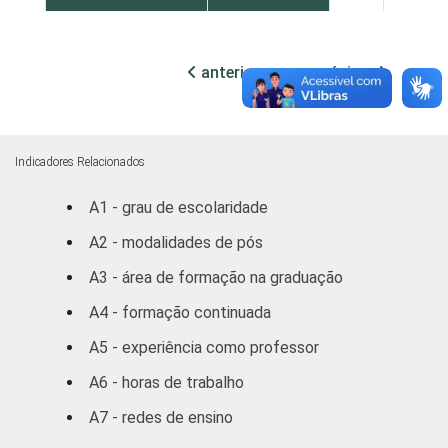
REGIÃO
Norte /
Centro
77
23
anterior
próxima
Oeste
Nordeste
72
28
Indicadores Relacionados
Sudeste
70
30
A1 - grau de escolaridade
Sul
79
21
A2 - modalidades de pós
A3 - área de formação na graduação
DEPENDÊNCIA
Municipal
78
22
ADMINISTRATIVA
A4 - formação continuada
Estadual
68
32
A5 - experiência como professor
A6 - horas de trabalho
SÉRIE
4ª série / 5º
ano do
A7 - redes de ensino
74
26
Ensino