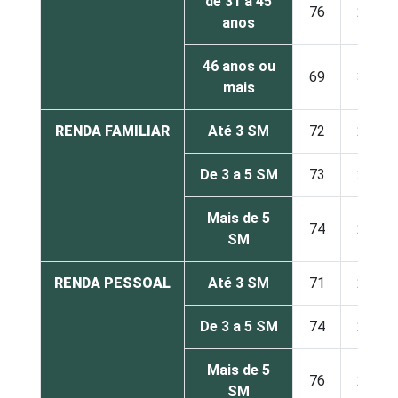
de 31 a 45
76
24
anos
46 anos ou
69
31
mais
RENDA FAMILIAR
Até 3 SM
72
28
De 3 a 5 SM
73
27
Mais de 5
74
26
SM
RENDA PESSOAL
Até 3 SM
71
29
De 3 a 5 SM
74
26
Mais de 5
76
24
SM