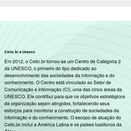
Fundamental
8ª série / 9º
ano do
73
27
Ensino
Fundamental
2º ano do
Cetic.br e Unesco
Ensino
69
31
Em 2012, o Cetic.br tornou-se um Centro de Categoria 2
Médio
da UNESCO, o primeiro do tipo dedicado ao
desenvolvimento das sociedades da informação e do
COMPUTADOR
Tem
conhecimento. O Centro está vinculado ao Setor de
73
27
INSTALADO NO
Comunicação e Informação (CI), uma das cinco áreas da
LABORATÓRIO DE
UNESCO. Ele contribui para que os objetivos estratégicos
Não tem
73
27
INFORMÁTICA
da organização sejam atingidos, fortalecendo seus
esforços para monitorar a construção de sociedades da
INTERNET
Tem
informação e do conhecimento. O escopo de atuação do
73
27
INSTALADA NO
Cetic.br inclui a América Latina e os países lusófonos da
LABORATÓRIO DE