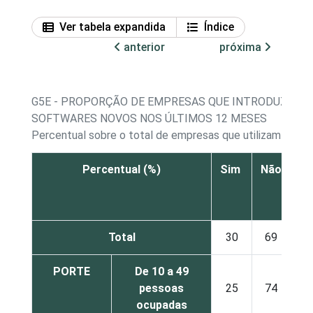
Ver tabela expandida
Índice
anterior
próxima
G5E - PROPORÇÃO DE EMPRESAS QUE INTRODUZIRA
SOFTWARES NOVOS NOS ÚLTIMOS 12 MESES
Percentual sobre o total de empresas que utilizam comp
Percentual (%)
Sim
Não
Nã
re
Total
30
69
PORTE
De 10 a 49
pessoas
25
74
ocupadas