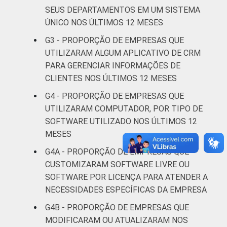
Atividades
SEUS DEPARTAMENTOS EM UM SISTEMA
imobiliárias;
ÚNICO NOS ÚLTIMOS 12 MESES
atividades
G3 - PROPORÇÃO DE EMPRESAS QUE
profissionais,
UTILIZARAM ALGUM APLICATIVO DE CRM
científicas e
38
61
PARA GERENCIAR INFORMAÇÕES DE
técnicas;
CLIENTES NOS ÚLTIMOS 12 MESES
atividades
administrativas
G4 - PROPORÇÃO DE EMPRESAS QUE
e serviços
UTILIZARAM COMPUTADOR, POR TIPO DE
complentares
SOFTWARE UTILIZADO NOS ÚLTIMOS 12
MESES
Informação e
51
48
G4A - PROPORÇÃO DE EMPRESAS QUE
comunicação
CUSTOMIZARAM SOFTWARE LIVRE OU
SOFTWARE POR LICENÇA PARA ATENDER A
Artes, cultura,
NECESSIDADES ESPECÍFICAS DA EMPRESA
esporte e
recreação;
G4B - PROPORÇÃO DE EMPRESAS QUE
31
69
outras
MODIFICARAM OU ATUALIZARAM NOS