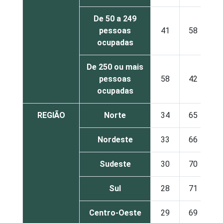
De 50 a 249
pessoas
41
58
ocupadas
De 250 ou mais
pessoas
58
42
ocupadas
REGIÃO
Norte
34
65
Nordeste
33
66
Sudeste
30
70
Sul
28
71
Centro-Oeste
29
69