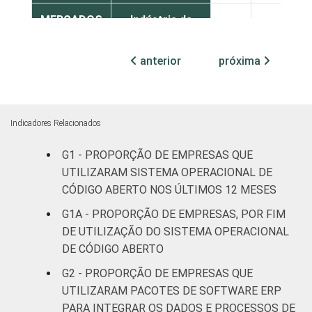
MERCADOS
Indústria de
29
71
DE
transformação
ATUAÇÃO -
anterior
próxima
CNAE 2.0
Construção
32
68
Comércio;
reparação de
Indicadores Relacionados
veículos
29
70
G1 - PROPORÇÃO DE EMPRESAS QUE
automotores e
motocicletas
UTILIZARAM SISTEMA OPERACIONAL DE
CÓDIGO ABERTO NOS ÚLTIMOS 12 MESES
Transporte,
G1A - PROPORÇÃO DE EMPRESAS, POR FIM
armazenagem
29
70
DE UTILIZAÇÃO DO SISTEMA OPERACIONAL
e correio
DE CÓDIGO ABERTO
G2 - PROPORÇÃO DE EMPRESAS QUE
Alojamento e
19
80
alimentação
UTILIZARAM PACOTES DE SOFTWARE ERP
PARA INTEGRAR OS DADOS E PROCESSOS DE