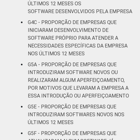
atividades de
ÚLTIMOS 12 MESES OS
serviços
SOFTWARE DESENVOLVIDOS PELA EMPRESA
G4C - PROPORÇÃO DE EMPRESAS QUE
1
Base: 7.010 empresas que declararam usar
INICIARAM DESENVOLVIMENTO DE
computador, com 10 ou mais pessoas
SOFTWARE PRÓPRIO PARA ATENDER A
ocupadas, que constituem os seguintes
NECESSIDADES ESPECÍFICAS DA EMPRESA
segmentos da CNAE 2.0 (C, F, G, H, I, J, L, M,
NOS ÚLTIMOS 12 MESES
N, R e S). Dados coletados entre setembro
de 2014 e março de 2015.
G5A - PROPORÇÃO DE EMPRESAS QUE
Fonte: NIC.br - set 2014 / mar 2015
INTRODUZIRAM SOFTWARE NOVOS OU
REALIZARAM ALGUM APERFEIÇOAMENTO,
POR MOTIVOS QUE LEVARAM A EMPRESA A
ESSA INTRODUÇÃO OU APERFEIÇOAMENTO
G5E - PROPORÇÃO DE EMPRESAS QUE
INTRODUZIRAM SOFTWARES NOVOS NOS
ÚLTIMOS 12 MESES
G5F - PROPORÇÃO DE EMPRESAS QUE