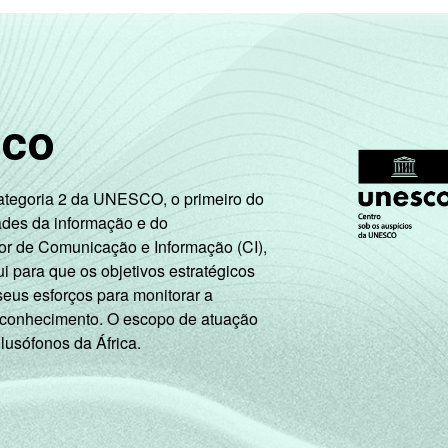
er introduzido novos software ou atualizado os já utilizados 
guintes segmentos da CNAE 2.0 (C, F, G, H, I, J, L, M, N, R e 
15.
sco
Categoria 2 da UNESCO, o primeiro do
ades da informação e do
or de Comunicação e Informação (CI),
 para que os objetivos estratégicos
seus esforços para monitorar a
 conhecimento. O escopo de atuação
 lusófonos da África.