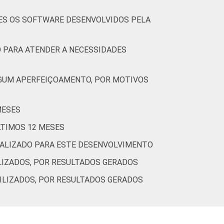
ES OS SOFTWARE DESENVOLVIDOS PELA
 PARA ATENDER A NECESSIDADES
56
4
2
28
LGUM APERFEIÇOAMENTO, POR MOTIVOS
MESES
LTIMOS 12 MESES
49
2
4
29
EALIZADO PARA ESTE DESENVOLVIMENTO
LIZADOS, POR RESULTADOS GERADOS
ILIZADOS, POR RESULTADOS GERADOS
52
3
3
31