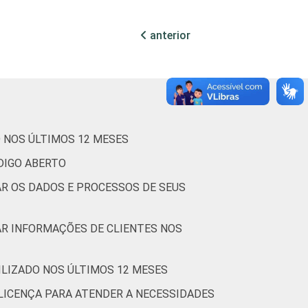
58
5
2
27
anterior
66
2
3
26
51
4
2
29
 NOS ÚLTIMOS 12 MESES
ÓDIGO ABERTO
R OS DADOS E PROCESSOS DE SEUS
56
4
3
28
AR INFORMAÇÕES DE CLIENTES NOS
LIZADO NOS ÚLTIMOS 12 MESES
54
7
2
28
LICENÇA PARA ATENDER A NECESSIDADES