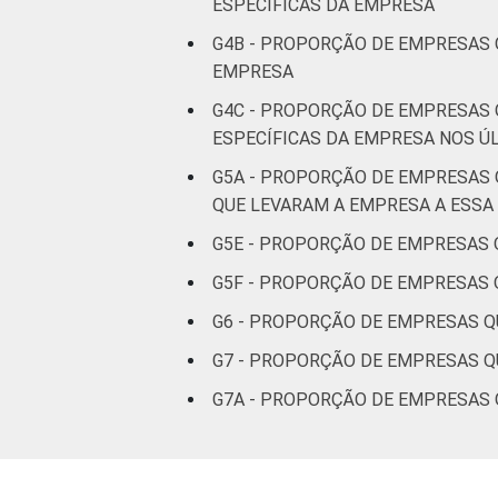
ESPECÍFICAS DA EMPRESA
Atividades
imobiliárias;
G4B - PROPORÇÃO DE EMPRESAS 
atividades
EMPRESA
profissionais,
G4C - PROPORÇÃO DE EMPRESAS 
científicas e
6
ESPECÍFICAS DA EMPRESA NOS Ú
técnicas;
atividades
G5A - PROPORÇÃO DE EMPRESAS
administrativas
QUE LEVARAM A EMPRESA A ESS
e serviços
G5E - PROPORÇÃO DE EMPRESAS
complentares
G5F - PROPORÇÃO DE EMPRESAS 
Informação e
7
G6 - PROPORÇÃO DE EMPRESAS Q
comunicação
G7 - PROPORÇÃO DE EMPRESAS Q
Artes, cultura,
G7A - PROPORÇÃO DE EMPRESAS 
esporte e
recreação;
5
outras
atividades de