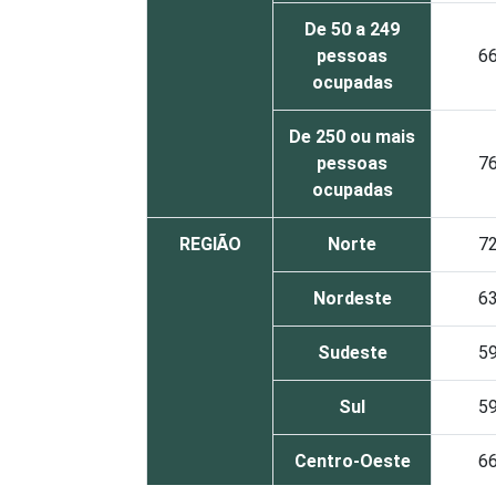
De 50 a 249
pessoas
6
ocupadas
De 250 ou mais
pessoas
7
ocupadas
REGIÃO
Norte
7
Nordeste
6
Sudeste
5
Sul
5
Centro-Oeste
6