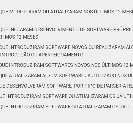
QUE MODIFICARAM OU ATUALIZARAM NOS ÚLTIMOS 12 MES
QUE INICIARAM DESENVOLVIMENTO DE SOFTWARE PRÓPRIO
7
28
4
1
38
LTIMOS 12 MESES
 QUE INTRODUZIRAM SOFTWARE NOVOS OU REALIZARAM A
A INTRODUÇÃO OU APERFEIÇOAMENTO
 QUE INTRODUZIRAM SOFTWARES NOVOS NOS ÚLTIMOS 12 
QUE ATUALIZARAM ALGUM SOFTWARE JÁ UTILIZADO NOS Ú
5
23
0
2
45
UE DESENVOLVERAM SOFTWARE, POR TIPO DE PARCERIA R
UE INTRODUZIRAM SOFTWARE OU ATUALIZARAM OS JÁ UTI
QUE INTRODUZIRAM SOFTWARE OU ATUALIZARAM OS JÁ UT
8
39
2
1
43