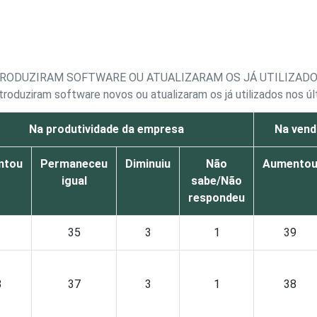
TRODUZIRAM SOFTWARE OU ATUALIZARAM OS JÁ UTILIZAD
troduziram software novos ou atualizaram os já utilizados nos 
Na produtividade da empresa
Na vend
ntou
Permaneceu
Diminuiu
Não
Aumento
igual
sabe/Não
respondeu
1
35
3
1
39
8
37
3
1
38