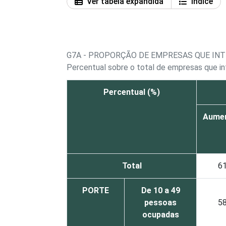
Ver tabela expandida
Índice
G7A - PROPORÇÃO DE EMPRESAS QUE IN
Percentual sobre o total de empresas que in
Percentual (%)
Aume
Total
6
PORTE
De 10 a 49
pessoas
5
ocupadas