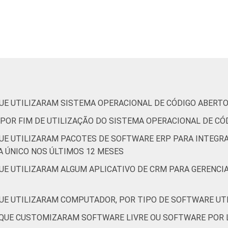
4
42
3
1
36
1
37
2
1
29
3
32
3
2
43
UE UTILIZARAM SISTEMA OPERACIONAL DE CÓDIGO ABERTO
 POR FIM DE UTILIZAÇÃO DO SISTEMA OPERACIONAL DE C
UE UTILIZARAM PACOTES DE SOFTWARE ERP PARA INTEGRA
 ÚNICO NOS ÚLTIMOS 12 MESES
1
34
4
0
37
UE UTILIZARAM ALGUM APLICATIVO DE CRM PARA GERENCI
UE UTILIZARAM COMPUTADOR, POR TIPO DE SOFTWARE UTI
3
42
4
1
37
QUE CUSTOMIZARAM SOFTWARE LIVRE OU SOFTWARE POR 