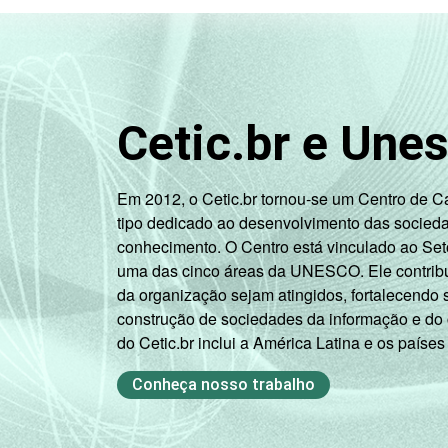
serviços
1
Base: 5.082 empresas que declararam t
pessoas ocupadas, que constituem os se
entre setembro de 2014 e março de 20
Cetic.br e Une
Fonte: NIC.br - set 2014 / mar 2015
Em 2012, o Cetic.br tornou-se um Centro de 
tipo dedicado ao desenvolvimento das socied
conhecimento. O Centro está vinculado ao Set
uma das cinco áreas da UNESCO. Ele contribui
da organização sejam atingidos, fortalecendo 
construção de sociedades da informação e do
do Cetic.br inclui a América Latina e os países
Conheça nosso trabalho