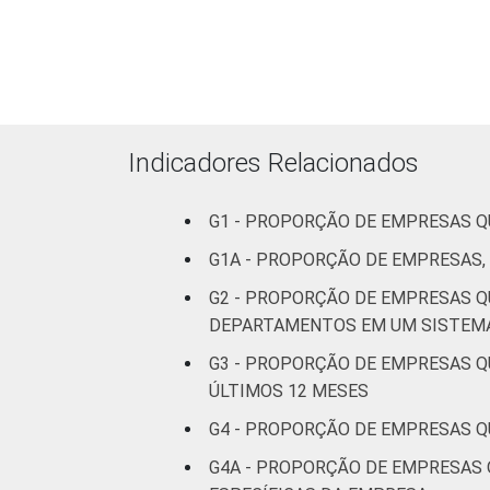
MERCADOS
Indústria de
5
DE
transformação
ATUAÇÃO -
CNAE 2.0
Construção
6
Comércio;
Indicadores Relacionados
reparação de
veículos
6
G1 - PROPORÇÃO DE EMPRESAS Q
automotores e
motocicletas
G1A - PROPORÇÃO DE EMPRESAS,
G2 - PROPORÇÃO DE EMPRESAS Q
Transporte,
DEPARTAMENTOS EM UM SISTEMA
armazenagem
6
G3 - PROPORÇÃO DE EMPRESAS Q
e correio
ÚLTIMOS 12 MESES
Alojamento e
G4 - PROPORÇÃO DE EMPRESAS Q
5
alimentação
G4A - PROPORÇÃO DE EMPRESAS 