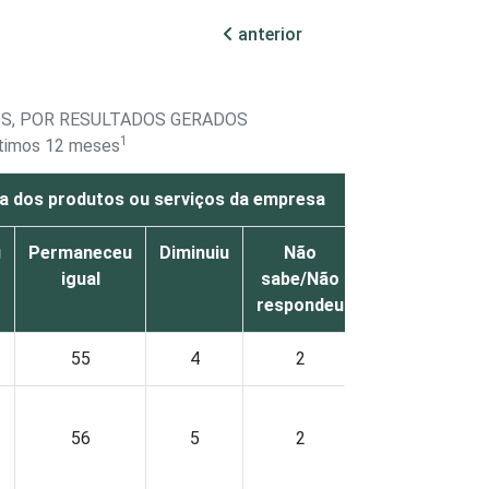
anterior
OS, POR RESULTADOS GERADOS
1
últimos 12 meses
a dos produtos ou serviços da empresa
No c
u
Permaneceu
Diminuiu
Não
Aumentou
igual
sabe/Não
respondeu
55
4
2
28
56
5
2
30