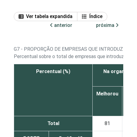
Ver tabela expandida
Índice
anterior
próxima
G7 - PROPORÇÃO DE EMPRESAS QUE INTRODUZIRAM 
Percentual sobre o total de empresas que introduziram s
Percentual (%)
Na organizaçã
Melhorou
Per
Total
81