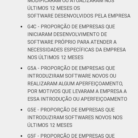
MODIFICARAM OU ATUALIZARAM NOS
recreação;
ÚLTIMOS 12 MESES OS
82
outras
SOFTWARE DESENVOLVIDOS PELA EMPRESA
atividades de
G4C - PROPORÇÃO DE EMPRESAS QUE
serviços
INICIARAM DESENVOLVIMENTO DE
SOFTWARE PRÓPRIO PARA ATENDER A
1
Base: 5.082 empresas que declararam ter
NECESSIDADES ESPECÍFICAS DA EMPRESA
introduzido novos software ou atualizado os
NOS ÚLTIMOS 12 MESES
já utilizados nos últimos 12 meses, com 10
ou mais pessoas ocupadas, que constituem
G5A - PROPORÇÃO DE EMPRESAS QUE
os seguintes segmentos da CNAE 2.0 (C, F, G,
INTRODUZIRAM SOFTWARE NOVOS OU
H, I, J, L, M, N, R e S). Respostas estimuladas
REALIZARAM ALGUM APERFEIÇOAMENTO,
e rodiziadas. Dados coletados entre
POR MOTIVOS QUE LEVARAM A EMPRESA A
setembro de 2014 e março de 2015.
ESSA INTRODUÇÃO OU APERFEIÇOAMENTO
Fonte: NIC.br - set 2014 / mar 2015
G5E - PROPORÇÃO DE EMPRESAS QUE
INTRODUZIRAM SOFTWARES NOVOS NOS
ÚLTIMOS 12 MESES
G5F - PROPORÇÃO DE EMPRESAS QUE