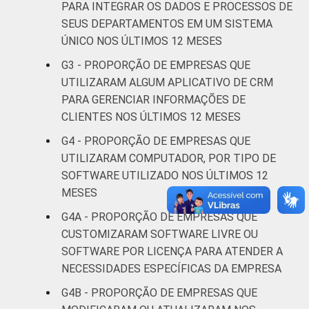
Alojamento e
PARA INTEGRAR OS DADOS E PROCESSOS DE
75
alimentação
SEUS DEPARTAMENTOS EM UM SISTEMA
ÚNICO NOS ÚLTIMOS 12 MESES
Atividades
G3 - PROPORÇÃO DE EMPRESAS QUE
imobiliárias;
UTILIZARAM ALGUM APLICATIVO DE CRM
atividades
PARA GERENCIAR INFORMAÇÕES DE
profissionais,
CLIENTES NOS ÚLTIMOS 12 MESES
científicas e
79
técnicas;
G4 - PROPORÇÃO DE EMPRESAS QUE
atividades
UTILIZARAM COMPUTADOR, POR TIPO DE
administrativas
SOFTWARE UTILIZADO NOS ÚLTIMOS 12
e serviços
MESES
complentares
G4A - PROPORÇÃO DE EMPRESAS QUE
CUSTOMIZARAM SOFTWARE LIVRE OU
Informação e
84
SOFTWARE POR LICENÇA PARA ATENDER A
comunicação
NECESSIDADES ESPECÍFICAS DA EMPRESA
Artes, cultura,
G4B - PROPORÇÃO DE EMPRESAS QUE
esporte e