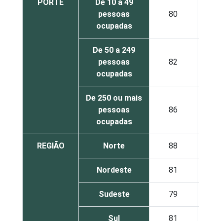
PORTE
De 10 a 49
pessoas
80
ocupadas
De 50 a 249
pessoas
82
ocupadas
De 250 ou mais
pessoas
86
ocupadas
REGIÃO
Norte
88
Nordeste
81
Sudeste
79
Sul
81