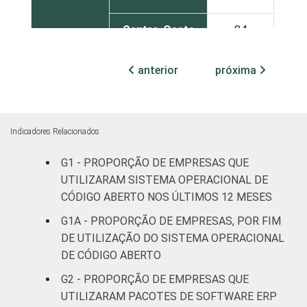
Centro-Oeste
84
MERCADOS
Indústria de
anterior
próxima
82
DE
transformação
ATUAÇÃO -
CNAE 2.0
Construção
79
Indicadores Relacionados
Comércio;
G1 - PROPORÇÃO DE EMPRESAS QUE
reparação de
UTILIZARAM SISTEMA OPERACIONAL DE
veículos
81
automotores e
CÓDIGO ABERTO NOS ÚLTIMOS 12 MESES
motocicletas
G1A - PROPORÇÃO DE EMPRESAS, POR FIM
DE UTILIZAÇÃO DO SISTEMA OPERACIONAL
Transporte,
DE CÓDIGO ABERTO
armazenagem
84
G2 - PROPORÇÃO DE EMPRESAS QUE
e correio
UTILIZARAM PACOTES DE SOFTWARE ERP